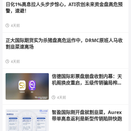
日化1%高息拉人头步步惊心，ATI农创未来资金盘高危预
警，速避！
4天前
正大国际期货实为杀猪盘高危运作中，DRMC原班人马收
割韭菜速离场
4天前
信德国际彩票盘崩盘收割内幕：天
机阁换皮重启，五级传销骗局榨干
散户，立即
4天前
智盈国际刚开盘就割韭菜，Aurex
带单高息返利是新型传销陷阱快跑