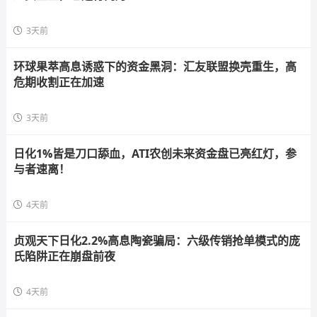
3天前
环球果萃高息诱惑下的资金黑洞：汇友联盟换壳重生，高
危期收割正在加速
3天前
日化1%皆是刀口舔血，ATI农创未来资金盘已亮红灯，参
与者速离！
4天前
贞观天下日化2.2%高息陶瓷骗局：六级传销抢单模式的庞
氏陷阱正在崩盘前夜
4天前