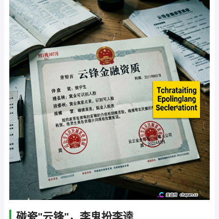
碰瓷"云锋"，李鬼扮李逵