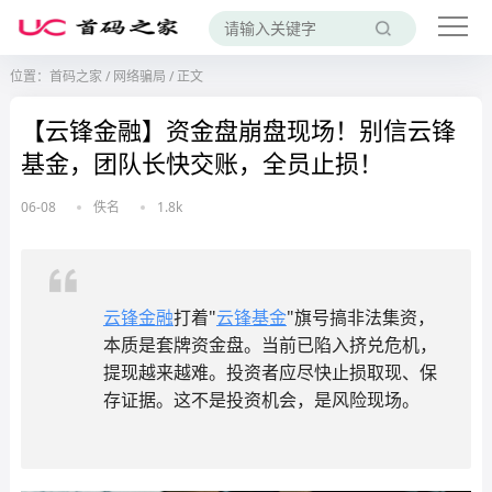
位置：
首码之家
/
网络骗局
/
正文
【云锋金融】资金盘崩盘现场！别信云锋
基金，团队长快交账，全员止损！
06-08
佚名
1.8k
云锋金融
打着"
云锋基金
"旗号搞非法集资，
本质是套牌资金盘。当前已陷入挤兑危机，
提现越来越难。投资者应尽快止损取现、保
存证据。这不是投资机会，是风险现场。