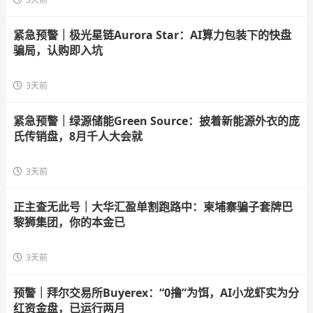
紧急预警｜极光星链Aurora Star：AI算力包装下的快盘
骗局，认购即入坑
3天前
紧急预警｜绿源储能Green Source：披着新能源外衣的庞
氏传销盘，8月千人大会就
3天前
正主查无此号｜大华汇盈单割跑路中：柬埔寨骗子套牌巴
黎狮集团，你的本金已
3天前
预警｜拜尔交易所Buyerex：“0撸”为饵，AI小龙虾实为分
红资金盘，已运行两月