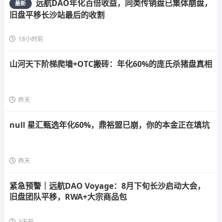
远航DAO年化百倍收益，同类传销盘已集体崩盘，
最新
旧盘平移长沙站最后的收割
18小时前
山河天下阶梯爬墙+OTC搬砖：年化60%的庞氏杀猪盘真相
昨天
null 星汇甄选年化60%，鼎裕盟已崩，你的本金正在填坑
昨天
紧急预警｜远航DAO Voyage：8月下旬长沙启动大会，
旧盘团队平移，RWA+大宗商品包
3天前