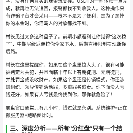
字，没有任何真实的现金流支撑。USDT的一笔转账一旦完
成，就再也无法追回，报警都找不到收款人。这种操作只
有诈骗平台才会采用——根本不是为了便利，是为了黑掉
你的本金时，你连骂人的对象都找不到。
村长见过太多这种盘子了。前期小额返利让你觉得“这次稳
了”，中期层级返佣拉你全家下水，后期直接限制提现断你
后路。
村长在这里提醒你，如果在这个盘里拉人头了，很有可能
被判定为共犯，并且面临十年以上有期徒刑、无期徒刑，
并处罚金或没收财产。如果这个盘还是传销模式，你还涉
嫌组织、领导传销活动罪，多重罪名追责。你下面没人亏
钱还好，如果有人亏钱最终找到你，那你就危险了！
崩盘窗口通常只有几小时，错过就是永别。系统维护=正在
搬服务器=跑路倒计时。
三、深度分析——所有“分红盘”只有一个结