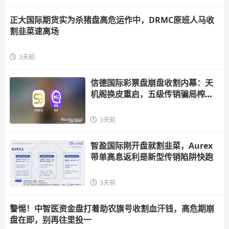
正大国际期货实为杀猪盘高危运作中，DRMC原班人马收
割韭菜速离场
3天前
信德国际彩票盘崩盘收割内幕：天
机阁换皮重启，五级传销骗局榨干
散户，立即
3天前
智盈国际刚开盘就割韭菜，Aurex
带单高息返利是新型传销陷阱快跑
3天前
警惕！中智医资金盘打着助农旗号收割血汗钱，高危期崩
盘在即，别再往里投一