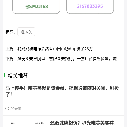
标签：
唯芯美
上篇：
我妈妈被电诈杀猪盘中国中纺App骗了28万！
下篇：
趣玩众安已崩盘：套牌众安银行，一套后台挂靠多盘，流水线收割投资人
相关推荐
马上停手！唯芯美就是资金盘，提现通道随时关闭，别投
了！
20天前
还敢威胁起诉？扒光唯芯美底裤：