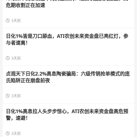
危期收割正在加速
3天前
日化1%皆是刀口舔血，ATI农创未来资金盘已亮红灯，参
与者速离！
3天前
贞观天下日化2.2%高息陶瓷骗局：六级传销抢单模式的庞
氏陷阱正在崩盘前夜
3天前
日化1%高息拉人头步步惊心，ATI农创未来资金盘高危预
警，速避！
3天前