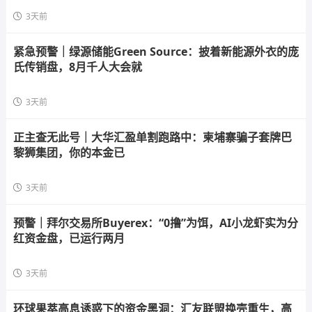
3天前
紧急预警｜绿源储能Green Source：披着新能源外衣的庞
氏传销盘，8月千人大会就
3天前
正主查无此号｜大华汇盈单割跑路中：柬埔寨骗子套牌巴
黎狮集团，你的本金已
3天前
预警｜拜尔交易所Buyerex：“0撸”为饵，AI小龙虾实为分
红资金盘，已运行两月
3天前
环球果萃高息诱惑下的资金黑洞：汇友联盟换壳重生，高