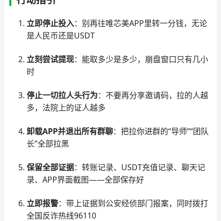
立即停止投入
：别再往唯芯美APP里转一分钱，无论
是人民币还是USDT
立刻尝试提现
：能取多少是多少，崩盘窗口只有几小
时
停止一切拉人头行为
：不要再分享邀请码，拉的人越
多，法院上的证人越多
卸载APP并退出所有群聊
：把拉你进群的“导师”“团队
长”全部拉黑
保留全部证据
：转账记录、USDT充值记录、聊天记
录、APP界面截图——全部保存好
立即报警
：带上证据到公安经侦部门报案，同时拨打
全国反诈热线96110