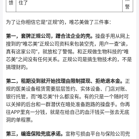
馈
住了
警
为了让你相信它是“正规”的，唯芯美做了三件事：
第一，套牌正规公司，蹭合法企业的壳。
操盘手用从网上
搜到的“唯芯美”正规公司资料来包装空壳，用户一查“诶，
真有这家公司”，就放松了警惕。和正规做生物科技的“唯
芯美”之间没有任何关系。正规公司是搞生物技术的，不是
搞理财的。
第二，租期没到就开始找理由限制提现、拒绝退本金。
正
规的医美设备租赁需要层层签约、实体设备、门店对账、
银行托管，而“唯芯美”什么都没有。有的只是一个随时可
以关掉的后台和一群潜伏在暗处准备跑路的操盘手。你再
往APP里充一分钱，就是在给自己的血汗钱买一张去无底
洞的单程票。
第三，编造保险兜底承诺。
宣称亏损由平台与保险公司兜