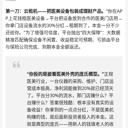
第一刀：云租机——把医美设备包装成理财产品。
“你在AP
P上花钱租医美设备→平台把设备放到合作的医美门店用→
你拿门店设备流水的30%分红→租期到了，本金一分不少
还给你。”为了增强可信度，平台抛出“四大保障”：大数据
精准匹配确保设备不闲置、收益稳定可预期、亏损由平台
与保险公司兜底、到期本金全额返还。
“你投的是披着医美外壳的庞氏模型。”
正规
医美行业，一台仪器的采购、维护、门店运
营成本极高，净利润能做到20%就已经顶天
了。平台分30%的流水，那门店赚什么？平
台赚什么？答案很残酷：根本没有真实的设
备收益！你拿到的一点点分红，不是医美机
构赚的钱，是后面新投资者投入的本金。这
就是典型的庞氏——用新人的钱填老人的收