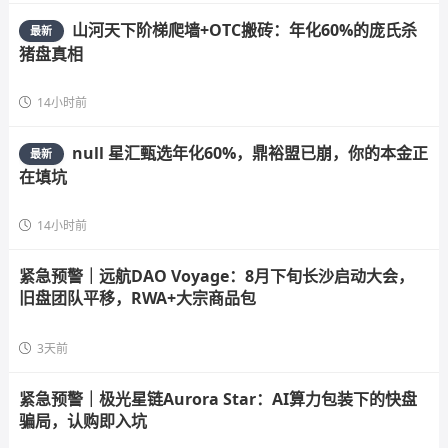
山河天下阶梯爬墙+OTC搬砖：年化60%的庞氏杀
最新
猪盘真相
14小时前
null 星汇甄选年化60%，鼎裕盟已崩，你的本金正
最新
在填坑
14小时前
紧急预警｜远航DAO Voyage：8月下旬长沙启动大会，
旧盘团队平移，RWA+大宗商品包
3天前
紧急预警｜极光星链Aurora Star：AI算力包装下的快盘
骗局，认购即入坑