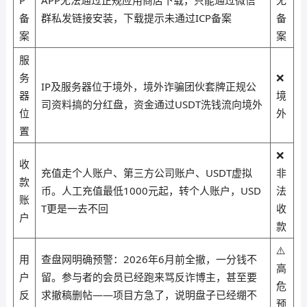
P
APP无法通过正规应用商店下载，只能通过微信
无
备
群私发链接安装，下载提示未通过ICP备案
备
案
案
服
务
❌
IP及服务器位于境外，境外诈骗团伙套牌正规公
器
境
司资料搞的分红盘，资金通过USDT洗钱流向境外
位
外
置
❌
收
充值走个人账户、第三方公司账户、USDT虚拟
非
款
币。人工充值最低1000元起，转个人账户，USD
法
账
T更是一去不回
收
户
款
⚠️
用
查盘网明确预警：2026年6月前全撤，一分钱不
高
户
留。参与者的会员已经跑来骂反诈博主，甚至要
危
反
求撤稿删帖——项目方急了，说明盘子已经绷不
预