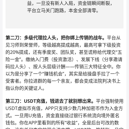
益，一旦没有新人入局，资金链瞬间断裂，
平台立马关门跑路，本金全部清零。
第二刀：多级代理拉人头，把你绑上传销的战车。
平台从
见习师到荣誉师，等级越高提成越高，最高可拿下级投资
的20%提成，还有季度奖、团队奖，甚至谎称给代理交“五
险一金”。缴纳入门费（投资激活）、发展下线（分享邀请
码拉人头）、按人头层级计酬——传销三大特征全中。你
以为是分享了一个“赚钱机会”，其实是给操盘手拉了一个
受害者。你拉进群的每一个亲友，都会变成法院判决书上
指认你的关键证人。
第三刀：USDT充值，钱进去了就别想出来。
平台强制使用
USDT虚拟币充值，APP只支持少数几种加密币作为入金方
式。一旦用U充值，资金直接绕过银行系统流向境外匿名
钱包。你在APP里看到的所有“收益”，全是后台可改的数