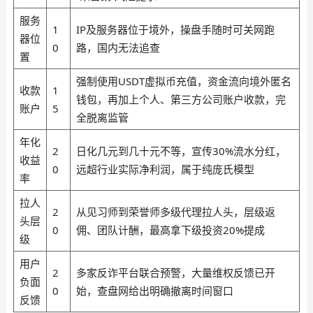
服务
1
IP及服务器位于境外，操盘手随时可关网跑
器位
0
路，国内无法追查
置
强制使用USDT虚拟币充值，资金流向境外匿名
收款
1
钱包，再加上个人、第三方公司账户收款，完
账户
5
全脱离监管
年化
2
日化几元到几十元不等，宣传30%流水分红，
收益
0
远超行业实际净利润，属于纯庞氏模型
率
拉人
2
从见习师到荣誉师多级代理拉人头，层级返
头层
0
佣、团队计酬，最高拿下级投资20%提成
级
用户
2
多家反诈平台联合预警，大量维权反馈已开
负面
0
始，查盘网给出明确撤离时间窗口
反馈