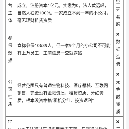
空
营
成立，注册资本1亿元，实缴为0，法人黄远峰，
壳
主
自然人独资100%。一家成立不到一年的小公司，
套
体
毫无理财租赁资质
牌
❌
参
数
保
宣称参保10639人，但一家9个月的小公司不可能
据
数
有上万员工，工商信息一查就露馅
造
据
假
❌
公
无
经营范围只有普通生物科技、医疗器械、互联网
司
金
销售，完全没有金融资质、租赁资质、分红资
性
融
质，根本没资格搞“租机分红、投资返利”
质
资
质
IC
❌