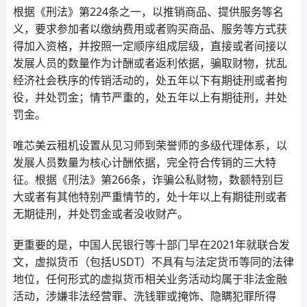
根据《刑法》第224条之一，以推销商品、提供服务等名
义，要求参加者以缴纳费用或者购买商品、服务等方式获
得加入资格，并按照一定顺序组成层级，直接或者间接以
发展人员的数量作为计酬或者返利依据，骗取财物，扰乱
经济社会秩序的传销活动的，处五年以下有期徒刑或者拘
役，并处罚金；情节严重的，处五年以上有期徒刑，并处
罚金。
唯芯美云租机设置从见习师到荣誉师的多级代理体系，以
发展人员数量为核心计酬依据，完全符合传销的三大特
征。根据《刑法》第266条，诈骗公私财物，数额特别巨
大或者有其他特别严重情节的，处十年以上有期徒刑或者
无期徒刑，并处罚金或者没收财产。
更重要的是，中国人民银行等十部门早在2021年就联合发
文，虚拟货币（包括USDT）不具有与法定货币等同的法律
地位，任何形式的虚拟货币相关业务活动均属于非法金融
活动，涉嫌非法经营罪、洗钱罪或掩饰、隐瞒犯罪所得