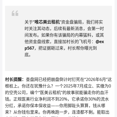
关于“
唯芯美云租机
”资金盘骗局，我们将实
时关注其动态，后续有最新消息，会第一时
间发布。如果你有该骗局的内幕猛料，或其
他资金盘线索，直接加村长的飞机号：
@ex
p567
，把证据砸过来，村长帮你曝光到
底。
村长提醒：
查盘网已经把崩盘倒计时钉死在“2026年6月”这
根桩上。你还在犹豫什么？一个2025年7月成立、实缴为0
的空壳公司，编个“医美云租机”的故事就能骗走你的血汗
钱。正规医美行业净利润不到20%，它承诺你30%的流水
分红，承诺你保本保收益——你用脚趾头算算，钱从哪
来？从你钱包里来。你再晚跑一步，连渣都不剩。能取出