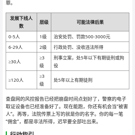
罪。
发展下线人
层级
可能法律后果
数
0-5人
1级
治安处罚、罚款500-3000元
6-29人
2级
行政处罚、没收违法所得
≥3
刑事立案，处5年以下有期徒刑或拘
≥30人
级
役
≥3
≥120人
处5年以上有期徒刑
级
查盘网的风控报告已经把崩盘时间点划好了，警察的电子
取证设备也已经准备好了。现在能跑，你还有机会当“被害
人”。再等，法院传票上写的就是你的名字。你的每一笔
“佣金”，都是非法所得，迟早要全部吐出来。
行动指引