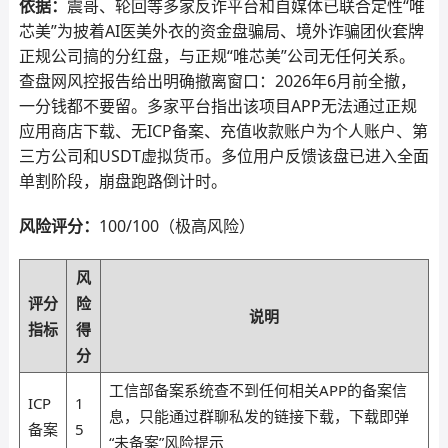
依据：
震哥、轮回等多家反诈平台和自媒体已联合定性“唯
芯美”为披着AI医美外衣的资金盘骗局、境外诈骗团伙套牌
正规公司搞的分红盘，与正规“唯芯美”公司无任何关系。
查盘网风控报告给出明确撤离窗口：2026年6月前全撤，
一分钱都不要留。多家平台指出该项目APP无法通过正规
应用商店下载、无ICP备案、充值收款账户为个人账户、第
三方公司和USDT虚拟货币。多位用户反馈该盘已进入全面
单割阶段，崩盘跑路倒计时。
风险评分：
100/100（极高风险）
风
评分
险
说明
指标
得
分
工信部备案系统查不到任何相关APP的备案信
ICP
1
息，只能通过群聊私发的链接下载，下载即弹
备案
5
“未备案”风险提示