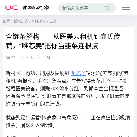
位置：
首码之家
/
网络骗局
/
正文
全链条解构——从医美云租机到庞氏传
销，“唯芯美”把你当韭菜连根拔
06-06
村长
1.3k
听村长一句劝，刷朋友圈刷到“
唯芯美
”那张光鲜亮丽的“云
租机”海报时，手指别急着点。广告写得天花乱坠——“投
钱租医美设备，躺赚30%流水分红，到期本金全额返还，
还有保险兜底”。你盯着的是那30%的分红，骗子盯着的是
你银行卡里所有的血汗钱。
状态判定：
运营中/高危（高危级）——正在疯狂拉新吸纳
资金，崩盘进入倒计时