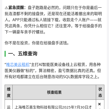
⚠️
紧急提醒：
盘子跑路是必然的，问题只在于你是最后一
批连渣都不剩的接盘侠，还是现在还能活着撤出来的聪明
人。APP只能通过私人链接下载，收款走个人账户——就
凭这两条，你凭什么相信它？还往里冲，等于给操盘手的
下一辆豪车亲手拧螺丝。
你不是在投资，你是在给操盘手送钱。
一、五维查询
“
唯芯美云租机
”主打AI智能医美设备线上云租赁，用各种
医美仪器做“标的”，算法精密，盈亏数据比真的还真。但
所有好戏都建立在后台随意改动的SQL数据库字段之上。
维
状
核查结果
度
态
❌
运
上海唯芯美生物科技有限公司2025年7月30日才