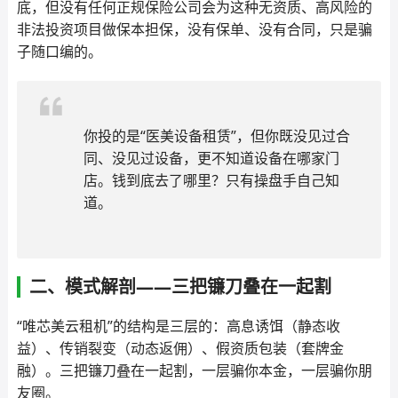
底，但没有任何正规保险公司会为这种无资质、高风险的
非法投资项目做保本担保，没有保单、没有合同，只是骗
子随口编的。
你投的是“医美设备租赁”，但你既没见过合
同、没见过设备，更不知道设备在哪家门
店。钱到底去了哪里？只有操盘手自己知
道。
二、模式解剖——三把镰刀叠在一起割
“唯芯美云租机”的结构是三层的：高息诱饵（静态收
益）、传销裂变（动态返佣）、假资质包装（套牌金
融）。三把镰刀叠在一起割，一层骗你本金，一层骗你朋
友圈。