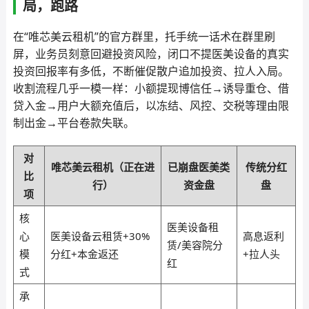
局，跑路
在“唯芯美云租机”的官方群里，托手统一话术在群里刷
屏，业务员刻意回避投资风险，闭口不提医美设备的真实
投资回报率有多低，不断催促散户追加投资、拉人入局。
收割流程几乎一模一样：小额提现博信任→诱导重仓、借
贷入金→用户大额充值后，以冻结、风控、交税等理由限
制出金→平台卷款失联。
对
唯芯美云租机（正在进
已崩盘医美类
传统分红
比
行）
资金盘
盘
项
核
医美设备租
心
医美设备云租赁+30%
高息返利
赁/美容院分
模
分红+本金返还
+拉人头
红
式
承