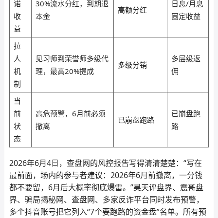
诺
30%流水分红，到期退
日息/月息
高额分红
收
本金
固定收益
益
拉
人
见习师到荣誉师多级代
多层级返
多级分销
机
理，最高20%提成
佣
制
当
前
高危预警，6月前必须
已崩盘跑
已崩盘跑路
状
撤离
路
态
2026年6月4日，查盘网的风控报告写得清清楚楚：“写在
最前面，场内的参与者建议：2026年6月前撤离，一分钱
都不要留，6月后大概率彻底爆雷。”昊天评盘界、震哥盘
界、骗局揭秘网、查盘网、多家反诈平台同时发布预警，
多个抖音账号把它列入“7个要跑路的资金盘”名单。所有预