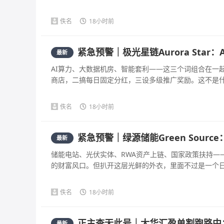
佚名
18小时前
紧急预警｜极光星链Aurora Sta
最新
AI算力、大数据机房、智能套利——这三个词组合在一
商店，二搞每日固定分红，三设多级推广奖励。这不是什么A
佚名
18小时前
紧急预警｜绿源储能Green Sou
最新
储能电站、光伏实体、RWA资产上链、国家政策扶持—
的财富风口。但扒开这层光鲜的外衣，里面不过是一个日化收
佚名
18小时前
正主查无此号｜大华汇盈单割跑路中
最新