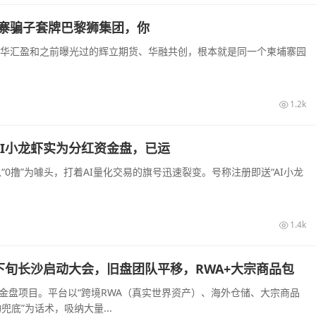
寨骗子套牌巴黎狮集团，你
大华汇盈和之前曝光过的辉立期货、华融共创，根本就是同一个柬埔寨园
1.2k
，AI小龙虾实为分红资金盘，已运
“0撸”为噱头，打着AI量化交易的旗号迅速裂变。号称注册即送“AI小龙
1.4k
8月下旬长沙启动大会，旧盘团队平移，RWA+大宗商品包
装的资金盘项目。平台以“跨境RWA（真实世界资产）、海外仓储、大宗商品
底”为话术，吸纳大量...