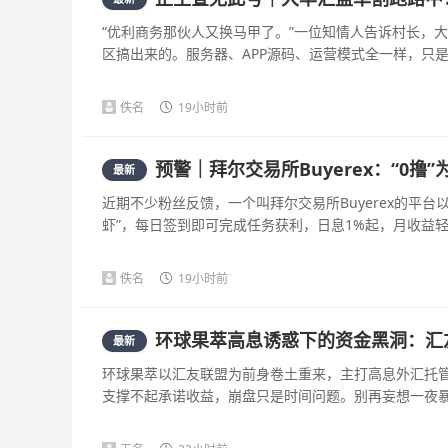
“优利商务那伙人又换马甲了。”一位知情人告诉村长，
区搞出来的。服务器、APP源码、运营模式全一样，只是主
佚名
19小时前
预警｜拜尔交易所Buyerex：“0
最新
近期不少粉丝反馈，一个叫拜尔交易所Buyerex的平台以
虾”，每日签到即可完成任务获利，日息1%起，月收益轻松
佚名
19小时前
环球果萃高息诱惑下的资金黑洞：汇
最新
环球果萃以汇友联盟为前身卷土重来，主打高息外汇托
支撑不起承诺收益，崩盘只是时间问题。别再妄想一夜暴富