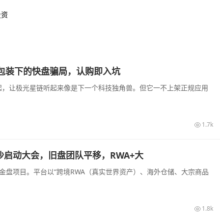
投资
I算力包装下的快盘骗局，认购即入坑
起，让极光星链听起来像是下一个科技独角兽。但它一不上架正规应用
1.7k
长沙启动大会，旧盘团队平移，RWA+大
装的资金盘项目。平台以“跨境RWA（真实世界资产）、海外仓储、大宗商品
1.8k