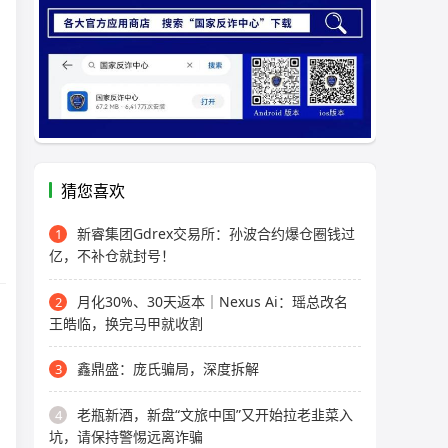
猜您喜欢
新睿集团Gdrex交易所：孙波合约爆仓圈钱过
1
亿，不补仓就封号！
月化30%、30天返本｜Nexus Ai：瑶总改名
2
王皓临，换完马甲就收割
鑫鼎盛：庞氏骗局，深度拆解
3
老瓶新酒，新盘“文旅中国”又开始拉老韭菜入
4
坑，请保持警惕远离诈骗