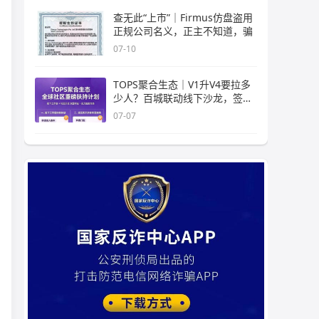
查无此“上市”｜Firmus仿盘盗用
正规公司名义，正主不知道，骗
07-10
TOPS聚合生态｜V1升V4要拉多
少人？百城联动线下沙龙，签的
是业
07-07