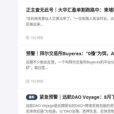
正主查无此号｜大华汇盈单割跑路中：柬埔
“优利商务那伙人又换马甲了。”一位知情人告诉村长，
区搞出来...
19小时前
预警｜拜尔交易所Buyerex：“0撸”为饵
近期不少粉丝反馈，一个叫拜尔交易所Buyerex的平台以
虾”，每日签...
19小时前
紧急预警｜远航DAO Voyage：
最新
远航DAO Voyage是近期冒出的DAO+跨境贸易包
实体供应链”为包装，以“DAO治理、质押生息、实体货物兜