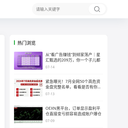
热门浏览
从“看广告赚钱”到倾家荡产｜星
汇甄选的209万，你一个子儿都
07-14
紧急曝光！7月全网50个高危资
金盘完整名单，看看是否有你正
在
07-13
OEXN黑平台，订单显示盈利平
仓直接变亏损容易造成账户爆仓
07-09