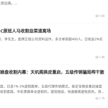
远离。...
1.6k
MC原班人马收割韭菜速离场
、李先生，套牌正规公司资料运作，多次单割超400人。日收益2%实
1.4k
崩盘收割内幕：天机阁换皮重启，五级传销骗局榨干散
盘，日息1%-2%虚假跟单，五级代理传销模式，泰足宝换皮重启操盘
收割套路，中彩票跟单全是假的，提现拖延，快速撤离避免损失。资金
..
1.7k