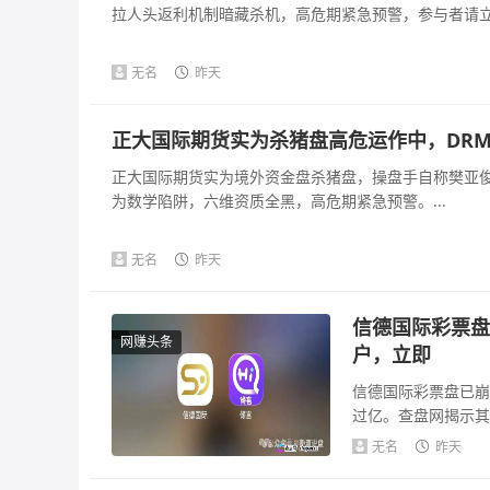
拉人头返利机制暗藏杀机，高危期紧急预警，参与者请立即
无名
昨天
正大国际期货实为杀猪盘高危运作中，DR
正大国际期货实为境外资金盘杀猪盘，操盘手自称樊亚俊
为数学陷阱，六维资质全黑，高危期紧急预警。...
无名
昨天
信德国际彩票盘
网赚头条
户，立即
信德国际彩票盘已崩
过亿。查盘网揭示其
来源可疑，法律风险.
无名
昨天