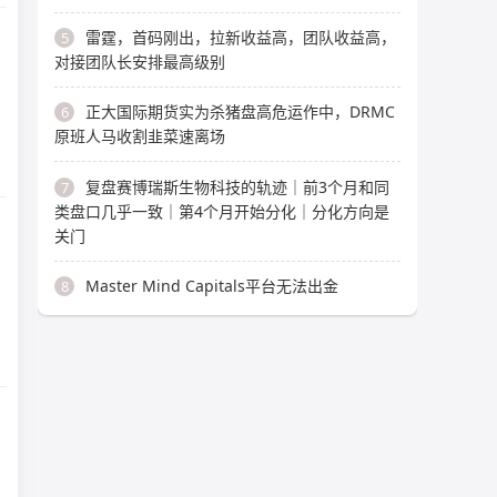
雷霆，首码刚出，拉新收益高，团队收益高，
5
对接团队长安排最高级别
正大国际期货实为杀猪盘高危运作中，DRMC
6
原班人马收割韭菜速离场
复盘赛博瑞斯生物科技的轨迹｜前3个月和同
7
类盘口几乎一致｜第4个月开始分化｜分化方向是
关门
Master Mind Capitals平台无法出金
8