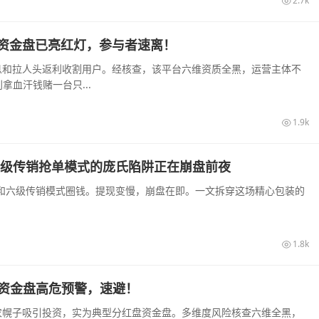
2.7k
来资金盘已亮红灯，参与者速离！
高息和拉人头返利收割用户。经核查，该平台六维资质全黑，运营主体不
血汗钱赌一台只...
1.9k
六级传销抢单模式的庞氏陷阱正在崩盘前夜
息和六级传销模式圈钱。提现变慢，崩盘在即。一文拆穿这场精心包装的
1.8k
来资金盘高危预警，速避！
助农幌子吸引投资，实为典型分红盘资金盘。多维度风险核查六维全黑，