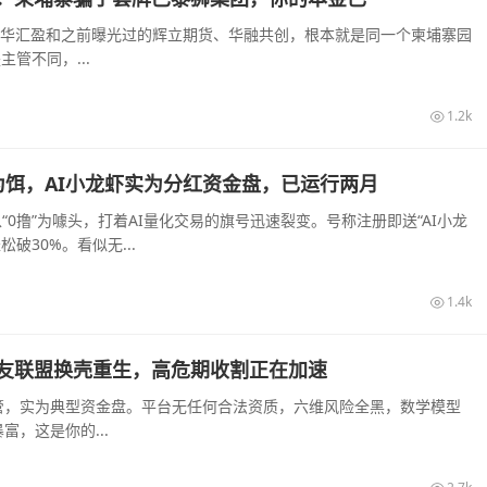
大华汇盈和之前曝光过的辉立期货、华融共创，根本就是同一个柬埔寨园
管不同，...
1.2k
撸”为饵，AI小龙虾实为分红资金盘，已运行两月
“0撸”为噱头，打着AI量化交易的旗号迅速裂变。号称注册即送“AI小龙
破30%。看似无...
1.4k
友联盟换壳重生，高危期收割正在加速
管，实为典型资金盘。平台无任何合法资质，六维风险全黑，数学模型
，这是你的...