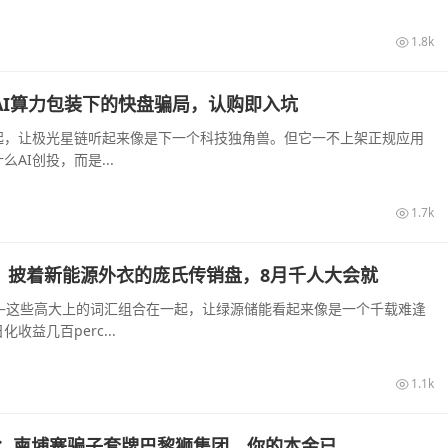
1.8k
r：AI算力包装下的快盘骗局，认购即入坑
起，让极光星链听起来像是下一个科技独角兽。但它一不上架正规应用
I创投，而是...
1.7k
rce：披着新能源外衣的庞氏传销盘，8月千人大会就
—这些高大上的词汇组合在一起，让绿源储能看起来像是一个千载难逢
益几百perc...
1.1k
：柬埔寨骗子套牌巴黎狮集团，你的本金已