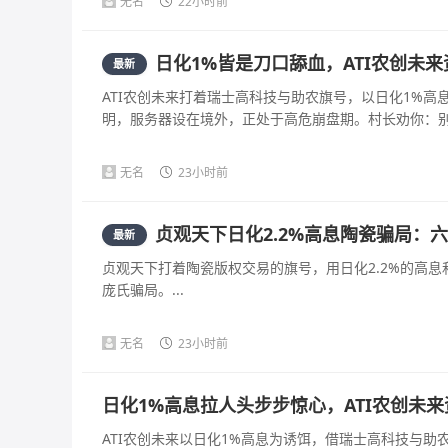
无名
22小时前
日化1%皆是刀口舔血，ATI农创未
最新
ATI农创未来打着瑞士高科技与助农旗号，以日化1%
明，服务器设在境外，正处于高危崩盘期。村长劝你：别拿
无名
23小时前
贞观天下日化2.2%高息陶瓷骗局：
最新
贞观天下打着陶瓷版权交易的旗号，用日化2.2%的高
庞氏骗局。...
无名
23小时前
日化1%高息拉人头步步惊心，ATI农创未
ATI农创未来以日化1%高息为诱饵，借瑞士高科技与