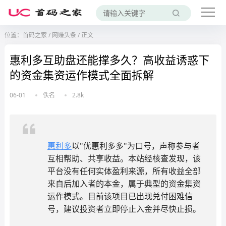
位置：
首码之家
/
网赚头条
/
正文
惠利多互助盘还能撑多久？高收益诱惑下
的资金集资运作模式全面拆解
06-01
佚名
2.8k
惠利多
以"优惠利多多"为口号，声称参与者
互相帮助、共享收益。本站经核查发现，该
平台没有任何实体盈利来源，所有收益全部
来自后加入者的本金，属于典型的资金集资
运作模式。目前该项目已出现兑付困难信
号，建议投资者立即停止入金并尽快止损。