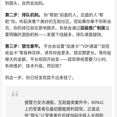
到甜头，自然会加码。
第二步：排队机制。
你"帮助"前面的人，后面的人"帮
助"你。听起来像个美好的互助社区。但如果你拿不到新会
员，你的排位就在原地踏步。系统会通过
层级推广制度
设
置明确的激励机制——发展下线越多，排队速度越快。
第三步：锁仓套牢。
平台会设置"加速卡""VIP通道""双倍
收益卡"等各种花样，诱导你投更多、锁定期更长。等你投
够大的金额，平台规则开始变——提现审核需要72小时、
系统维护、技术升级。然后呢？
到这一步，你已经发现提不出来钱了。
据警方反诈通报，互助盘类案件中，80%以
上的受害者在最初都能顺利提现，正是这
些"甜头"让受害者在后续加码中投入全部积