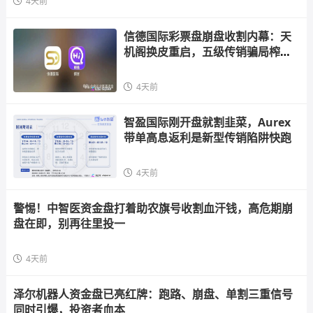
4天前
信德国际彩票盘崩盘收割内幕：天
机阁换皮重启，五级传销骗局榨干
散户，立即
4天前
智盈国际刚开盘就割韭菜，Aurex
带单高息返利是新型传销陷阱快跑
4天前
警惕！中智医资金盘打着助农旗号收割血汗钱，高危期崩
盘在即，别再往里投一
4天前
泽尔机器人资金盘已亮红牌：跑路、崩盘、单割三重信号
同时引爆，投资者血本