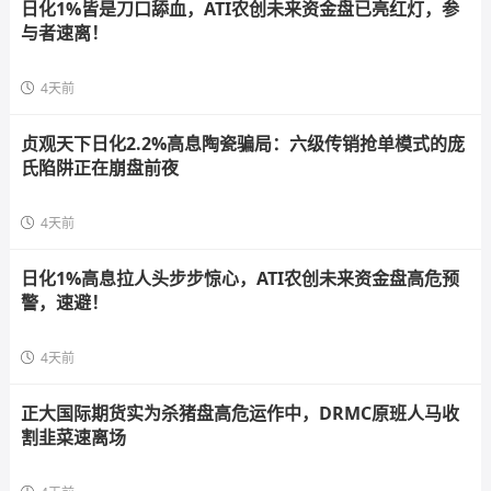
日化1%皆是刀口舔血，ATI农创未来资金盘已亮红灯，参
与者速离！
4天前
贞观天下日化2.2%高息陶瓷骗局：六级传销抢单模式的庞
氏陷阱正在崩盘前夜
4天前
日化1%高息拉人头步步惊心，ATI农创未来资金盘高危预
警，速避！
4天前
正大国际期货实为杀猪盘高危运作中，DRMC原班人马收
割韭菜速离场