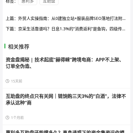
标签：
惠利多
互助盘
上篇：
外贸人实操指南：从0建独立站+服装品牌SEO落地打法附建站避坑清单
下篇：
京采生活靠谱吗？日息1.3%的“消费返利”是鱼钩，四级传销拉人头是鱼线——你的本金正在被拆东墙补西墙
相关推荐
资金盘揭秘 | 技术起底“赫得崃”跨境电商：APP不上架、
订单全伪造、
15天前
互助盘的终点只有关网｜链饷购三天3%的“白酒”，法律不
承认这种“商
1个月前
惠利多互助盘还能撑多久？高息诱惑下的资金集资运作模