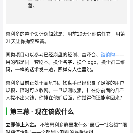
蓄。
惠利多的整个设计逻辑就是：用前20天让你信任它，用第
21天让你掏空积蓄。
同类项目可以参考已经崩盘的轻创、富泽会、
链饷购
——
用的都是同一套剧本。换个名字，换个logo，换个群二维
码，一样的话术发一遍，照样有人往里跳。
惠利多目前正处于高危期。操盘手已经积累了足够的用户
规模，随时可以收网。一旦规则收紧，排在你前面的几千
人提不出来钱，你排在他们后面，你觉得你还能拿回来？
第三幕 · 现在该做什么
立即停止入金。
不管惠利多群里发什么"最后一批名额""限
时翻倍活动"——全都是收割前的最后诱饵。