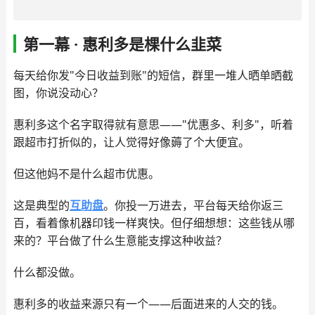
第一幕 · 惠利多是棵什么韭菜
每天给你发"今日收益到账"的短信，群里一堆人晒单晒截
图，你说没动心？
惠利多这个名字取得就有意思——"优惠多、利多"，听着
跟超市打折似的，让人觉得好像薅了个大便宜。
但这他妈不是什么超市优惠。
这是典型的
互助盘
。你投一万进去，平台每天给你返三
百，看着像机器印钱一样爽快。但仔细想想：这些钱从哪
来的？平台做了什么生意能支撑这种收益？
什么都没做。
惠利多的收益来源只有一个——后面进来的人交的钱。