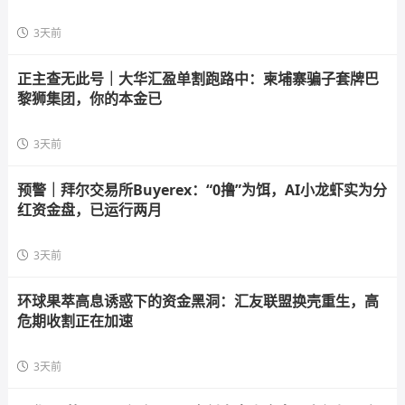
3天前
正主查无此号｜大华汇盈单割跑路中：柬埔寨骗子套牌巴
黎狮集团，你的本金已
3天前
预警｜拜尔交易所Buyerex：“0撸”为饵，AI小龙虾实为分
红资金盘，已运行两月
3天前
环球果萃高息诱惑下的资金黑洞：汇友联盟换壳重生，高
危期收割正在加速
3天前