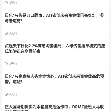
3天前
日化1%皆是刀口舔血，ATI农创未来资金盘已亮红灯，参
与者速离！
4天前
贞观天下日化2.2%高息陶瓷骗局：六级传销抢单模式的庞
氏陷阱正在崩盘前夜
4天前
日化1%高息拉人头步步惊心，ATI农创未来资金盘高危预
警，速避！
4天前
正大国际期货实为杀猪盘高危运作中，DRMC原班人马收