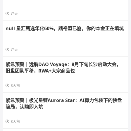
昨天
null 星汇甄选年化60%，鼎裕盟已崩，你的本金正在填坑
昨天
紧急预警｜远航DAO Voyage：8月下旬长沙启动大会，
旧盘团队平移，RWA+大宗商品包
3天前
紧急预警｜极光星链Aurora Star：AI算力包装下的快盘
骗局，认购即入坑
3天前