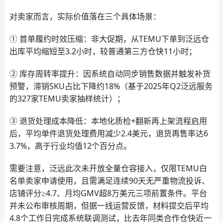
对卖家而言，实际价值落在三个具体场景：
① 首单履约时效压缩：非大促期，从TEMU下单到泛远仓
出库平均缩短至3.2小时，较普通第三方仓快11小时；
② 库存周转率提升：因系统自动同步销售数据并触发补货
预警，滞销SKU占比下降约18%（基于2025年Q2泛远服务
的327家TEMU卖家抽样统计）；
③ 退货处理成本降低：本地化质检+翻新再上架流程启用
后，平均单件退货处理费用减少2.4美元，退货再售率达6
3.7%，高于行业均值12个百分点。
需要注意，泛远此次未开放全量仓容接入，仅限TEMU白
名单卖家申请使用，且需满足连续90天无严重物流投诉、
店铺评分≥4.7、月均GMV超8万美元三项前置条件。平台
并未公布审核周期，但据一线运营反馈，材料提交后平均
4.8个工作日完成系统联调测试，比去年同类合作仓快近一