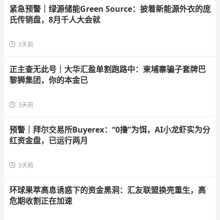
紧急预警｜绿源储能Green Source：披着新能源外衣的庞
氏传销盘，8月千人大会就
3天前
正主查无此号｜大华汇盈单割跑路中：柬埔寨骗子套牌巴
黎狮集团，你的本金已
3天前
预警｜拜尔交易所Buyerex：“0撸”为饵，AI小龙虾实为分
红资金盘，已运行两月
3天前
环球果萃高息诱惑下的资金黑洞：汇友联盟换壳重生，高
危期收割正在加速