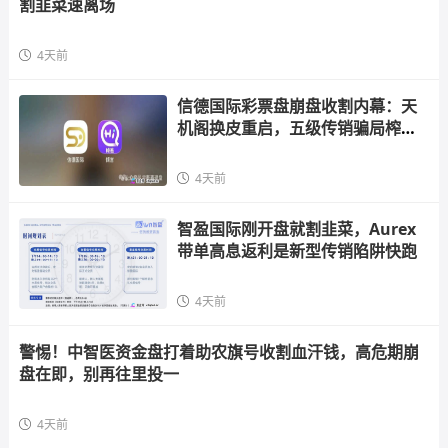
割韭菜速离场
4天前
信德国际彩票盘崩盘收割内幕：天
机阁换皮重启，五级传销骗局榨干
散户，立即
4天前
智盈国际刚开盘就割韭菜，Aurex
带单高息返利是新型传销陷阱快跑
4天前
警惕！中智医资金盘打着助农旗号收割血汗钱，高危期崩
盘在即，别再往里投一
4天前