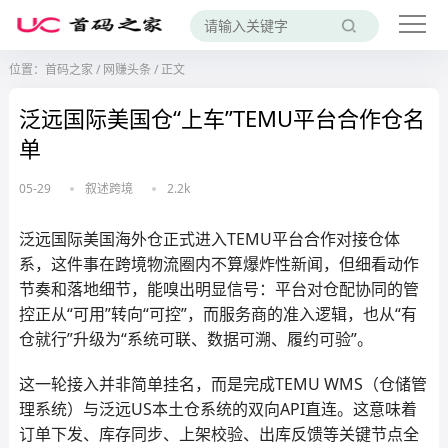
位置：
首码之家
/
网赚头条
/
正文
泛远国际美国仓“上车”TEMU平台合作仓名
单
05-29
叙述跨境
2.2k
泛远国际美国海外仓正式进入TEMU平台合作对接仓体
系，这件事在跨境物流圈内不算爆炸性新闻，但细看动作
节奏和落地细节，能嗅出明显信号：平台对仓配协同的管
控正从“可用”转向“可控”，而服务商的准入逻辑，也从“有
仓就行”升级为“系统可联、数据可溯、履约可验”。
这一轮接入并非简单挂名，而是完成TEMU WMS（仓储管
理系统）与泛远US本土仓系统的双向API直连。这意味着
订单下发、库存同步、上架校验、出库反馈等关键节点全