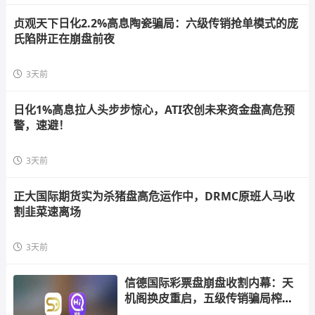
贞观天下日化2.2%高息陶瓷骗局：六级传销抢单模式的庞
氏陷阱正在崩盘前夜
3天前
日化1%高息拉人头步步惊心，ATI农创未来资金盘高危预
警，速避！
3天前
正大国际期货实为杀猪盘高危运作中，DRMC原班人马收
割韭菜速离场
3天前
信德国际彩票盘崩盘收割内幕：天
机阁换皮重启，五级传销骗局榨干
散户，立即