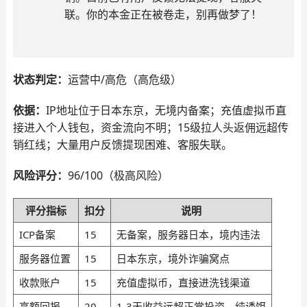
联。你的本金正在被卷走，别再做梦了！
状态判定：
运营中/高危（高危级）
依据：
IP地址位于日本东京，无境内备案；充值虚拟币直
接进入个人钱包，资金流向不明；15级拉人头返佣远超传
销红线；大量用户反馈提现困难、客服失联。
风险评分：
96/100（极高风险）
评分指标
扣分
说明
ICP备案
15
无备案，服务器日本，境内违法
服务器位置
15
日本东京，境外诈骗窝点
收款账户
15
充值虚拟币，直接进洗钱渠道
高额回报
20
1-3天收益远超正常投资，纯诱饵