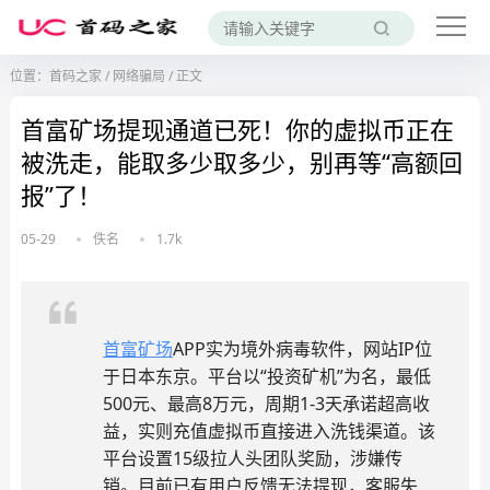
位置：
首码之家
/
网络骗局
/
正文
首富矿场提现通道已死！你的虚拟币正在
被洗走，能取多少取多少，别再等“高额回
报”了！
05-29
佚名
1.7k
首富矿场
APP实为境外病毒软件，网站IP位
于日本东京。平台以“投资矿机”为名，最低
500元、最高8万元，周期1-3天承诺超高收
益，实则充值虚拟币直接进入洗钱渠道。该
平台设置15级拉人头团队奖励，涉嫌传
销。目前已有用户反馈无法提现，客服失