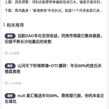
上篇：
高危预警：鸿利达股票带单骗局泡沫已大，操盘手是优利商务诈骗团伙，即将崩盘跑路
下篇：
鼎鸿鑫源｜“香港券商”外衣扒光，起盘11个月资金盘已进入崩盘倒计时
相关推荐
远航DAO年化百倍收益，同类传销盘已集体崩盘，
最新
旧盘平移长沙站最后的收割
5小时前
山河天下阶梯爬墙+OTC搬砖：年化60%的庞氏杀
最新
猪盘真相
11小时前
null 星汇甄选年化60%，鼎裕盟已崩，你的本金正
最新
在填坑