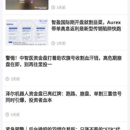
3天前
智盈国际刚开盘就割韭菜，Aurex
带单高息返利是新型传销陷阱快跑
3天前
警惕！中智医资金盘打着助农旗号收割血汗钱，高危期崩
盘在即，别再往里投一
3天前
泽尔机器人资金盘已亮红牌：跑路、崩盘、单割三重信号
同时引爆，投资者血本
5天前
紧急预警｜后台操控的羽翎交易所：只涨不跌的“FTR”代