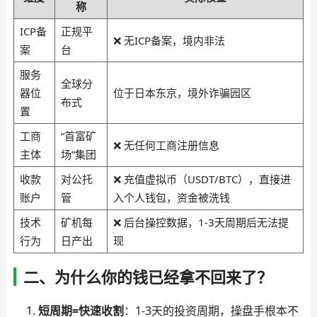
称
ICP备
正规平
❌ 无ICP备案，境内非法
案
台
服务
全球分
器位
位于日本东京，境外诈骗园区
布式
置
工商
“首富矿
❌ 无任何工商注册信息
主体
场”集团
收款
对公托
❌ 充值虚拟币（USDT/BTC），直接进
账户
管
入个人钱包，资金被洗钱
技术
矿机每
❌ 后台操控数据，1-3天周期后无法提
行为
日产出
现
二、为什么你的钱已经拿不回来了？
短周期=快速收割
：1-3天的投资周期，操盘手根本不