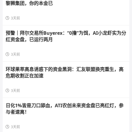
黎狮集团，你的本金已
3天前
预警｜拜尔交易所Buyerex：“0撸”为饵，AI小龙虾实为分
红资金盘，已运行两月
3天前
环球果萃高息诱惑下的资金黑洞：汇友联盟换壳重生，高
危期收割正在加速
3天前
日化1%皆是刀口舔血，ATI农创未来资金盘已亮红灯，参
与者速离！
3天前