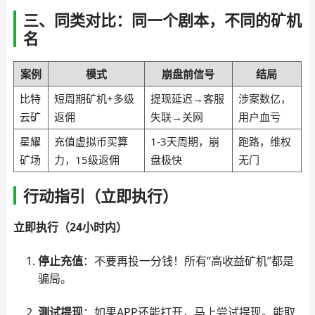
三、同类对比：同一个剧本，不同的矿机
名
案例
模式
崩盘前信号
结局
比特
短周期矿机+多级
提现延迟→客服
涉案数亿，
云矿
返佣
失联→关网
用户血亏
星耀
充值虚拟币买算
1-3天周期，崩
跑路，维权
矿场
力，15级返佣
盘极快
无门
行动指引（立即执行）
立即执行（24小时内）
停止充值
：不要再投一分钱！所有“高收益矿机”都是
骗局。
测试提现
：如果APP还能打开，马上尝试提现。能取