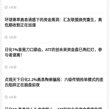
4天前
环球果萃高息诱惑下的资金黑洞：汇友联盟换壳重生，高
危期收割正在加速
4天前
日化1%皆是刀口舔血，ATI农创未来资金盘已亮红灯，参
与者速离！
4天前
贞观天下日化2.2%高息陶瓷骗局：六级传销抢单模式的庞
氏陷阱正在崩盘前夜
4天前