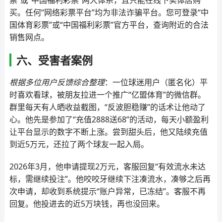
买。任何“网络彩票平台”均为非法诈骗平台。您可登录“中
国体育彩票”或“中国福利彩票”官方平台，查询附近的合法
销售网点。
六、受害者案例
根据多位用户反馈综合整理
：一位球迷用户（匿名化）平
时喜欢看球，被朋友拉进一个推广“亿盟体育”的微信群。
群里每天有人晒收益截图，“反波胆稳赚”的话术让他动了
心。他先是参加了“充值2888送68”的活动，每天小额盈利
让平台显示的数字不断上涨。尝到甜头后，他又陆续充值
到近5万元，还拉了两个球友一起入局。
2026年3月，他申请提现2万元，客服回复“有效流水未达
标，需继续投注”。他咬咬牙继续下注凑流水，凑够之后再
次申请，却收到系统提示“账户异常，已冻结”。客服不再
回复。他投进去的近5万块钱，再也没回来。