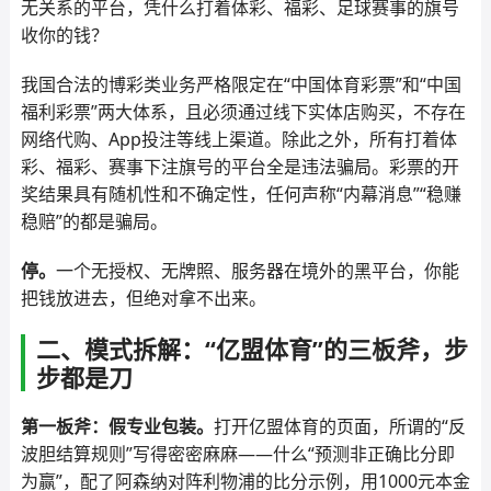
无关系的平台，凭什么打着体彩、福彩、足球赛事的旗号
收你的钱？
我国合法的博彩类业务严格限定在“中国体育彩票”和“中国
福利彩票”两大体系，且必须通过线下实体店购买，不存在
网络代购、App投注等线上渠道。除此之外，所有打着体
彩、福彩、赛事下注旗号的平台全是违法骗局。彩票的开
奖结果具有随机性和不确定性，任何声称“内幕消息”“稳赚
稳赔”的都是骗局。
停。
一个无授权、无牌照、服务器在境外的黑平台，你能
把钱放进去，但绝对拿不出来。
二、模式拆解：“亿盟体育”的三板斧，步
步都是刀
第一板斧：假专业包装。
打开亿盟体育的页面，所谓的“反
波胆结算规则”写得密密麻麻——什么“预测非正确比分即
为赢”，配了阿森纳对阵利物浦的比分示例，用1000元本金