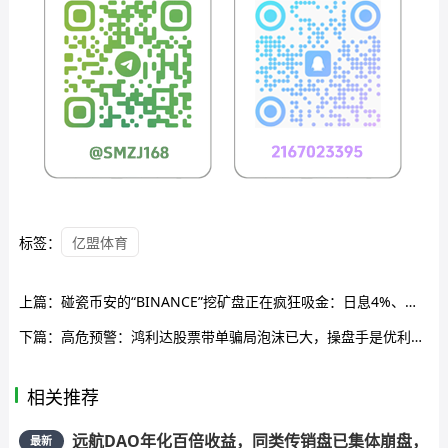
标签：
亿盟体育
上篇：
碰瓷币安的“BINANCE”挖矿盘正在疯狂吸金：日息4%、拉人头返佣、GHO空气币，你的U进去了就别想出来
下篇：
高危预警：鸿利达股票带单骗局泡沫已大，操盘手是优利商务诈骗团伙，即将崩盘跑路
相关推荐
远航DAO年化百倍收益，同类传销盘已集体崩盘，
最新