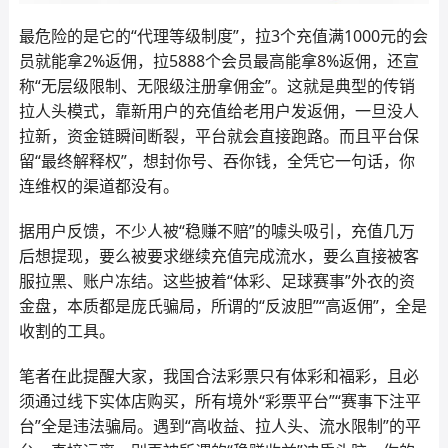
最危险的是它的“代理等级制度”，拉3个充值满1000元的会
员就能拿2%返佣，拉5888个会员最高能拿8%返佣，还宣
称“无层级限制、无限级注册拿佣金”。这就是典型的传销
拉人头模式，靠新用户的充值给老用户发返佣，一旦没人
拉新，资金链瞬间断裂，平台就会直接跑路。而且平台保
留“最终解释权”，想封你号、吞你钱，全凭它一句话，你
连维权的渠道都没有。
据用户反馈，不少人被“稳赚不赔”的噱头吸引，充值几万
后想提现，要么被要求继续充值完成流水，要么直接被客
服拉黑、账户冻结。这些披着“体彩、足球赛事”外衣的资
金盘，本质都是庞氏骗局，所谓的“反波胆”“高返佣”，全是
收割的工具。
笔者在此提醒大家，我国合法彩票只有体彩和福彩，且必
须通过线下实体店购买，所有境外“彩票平台”“赛事下注平
台”全是违法骗局。遇到“高收益、拉人头、流水限制”的平