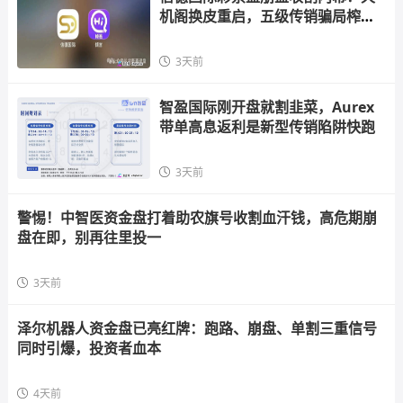
机阁换皮重启，五级传销骗局榨干
散户，立即
3天前
智盈国际刚开盘就割韭菜，Aurex
带单高息返利是新型传销陷阱快跑
3天前
警惕！中智医资金盘打着助农旗号收割血汗钱，高危期崩
盘在即，别再往里投一
3天前
泽尔机器人资金盘已亮红牌：跑路、崩盘、单割三重信号
同时引爆，投资者血本
4天前