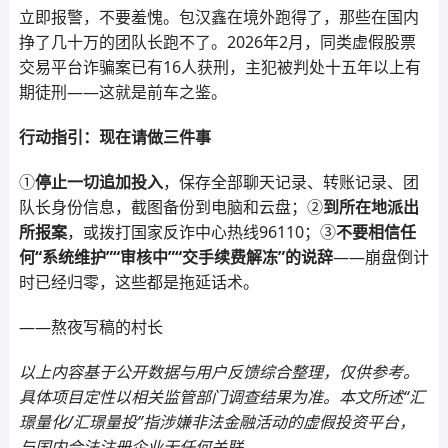
立即报警，不要羞愧。包汉鑫在境外跑得了，那些在国内
挣了几十万的团队长跑不了。2026年2月，同类虚假股票
交易平台诈骗案已有16人获刑，主犯被判处十五年以上有
期徒刑——这就是前车之鉴。
行动指引：现在请做三件事
①
停止一切追加投入
，保存全部聊天记录、转账记录、团
队长身份信息，截图备份到电脑和云盘；②
到所在地派出
所报案
，或拨打国家反诈中心热线96110；③
不要相信任
何“系统维护”“审核中”“交手续费解冻”的说辞
——崩盘倒计
时已经归零，这些都是拖延话术。
——熬夜写稿的村长
以上内容基于公开数据与用户反馈综合整理，仅供参考。
具体项目定性以相关监管部门调查结果为准。本文所述“汇
璟量化/汇璟量投”指涉嫌非法金融活动的虚假投资平台，
与国内合法注册企业无任何关联。