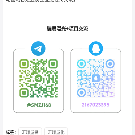
骗局曝光+项目交流
标签：
汇璟量投
汇璟量化