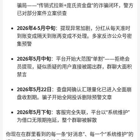
骗局——“传销式拉新+庞氏资金盘”的诈骗闭环，警方
已对部分案件立案侦查
2026年4-5月中旬
：提现异常加剧，分红从每天准时
到账变成隔天到账再变成不处理。多家反诈公众号密
集预警
2026年5月中旬
：平台开始大范围“单割”——拒绝会
员提现，疑似质疑的用户直接被踢出群，群聊大面积
禁言
2026年5月22日
：查盘网确认汇璟量化已进入全面崩
盘收割期。骗子开始全网投诉删除预警文章
2026年5月下旬
：客服完全失联，平台以“系统维护”
为借口无限期拖延，整个群聊被解散
你现在在群里看到的每一条“好消息”、每一个“系统维护”的