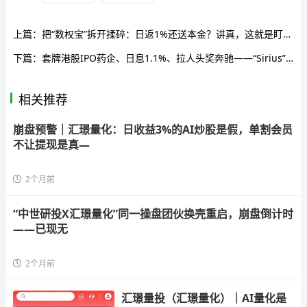
上篇：
把“数权宝”拆开揉碎：日返1%还送本金？讲真，这就是盯着你钱包的杀猪盘
下篇：
套牌港股IPO药企、日息1.1%、拉人头奖奔驰——“Sirius”骗局正在疯狂收割，你的钱根本没进过研发账户
相关推荐
崩盘预警｜汇璟量化：日收益3%的AI炒股是假，单割会员
不让提现是真—
2个月前
“中世研投X汇璟量化”同一操盘团伙换壳重启，崩盘倒计时
——已现无
2个月前
汇璟量投（汇璟量化）｜AI量化是