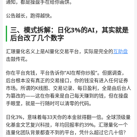
通知，都是操盘手在给你画饼。
公告越长，跑得越快。
三、模式拆解：日化3%的AI，其实就是
后台改了几个数字
汇璟量化名义上是AI量化交易平台，实际是完全的
互助盘
击鼓传花。
你在平台充钱，平台告诉你“AI在帮你炒股”。但据调查，
后台根本没有真正的交易接口，你的钱没有进入任何证券
市场。所谓的K线图、交易记录、每日盈利，全是由后台人
为篡改的——这在你看来是自己每天赚到的钱，但在操盘
手眼里，就是一行随时可以清零的代码。
日化3%，意味着每33天你的本金就得翻一倍。全球顶级量
化基金文艺复兴科技，年均回报率约39%。汇璟量化一个
连量化团队背景都查不到的平台，凭什么超过它几十倍？