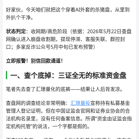
好家伙，今天咱们就把这个穿着AI外套的杀猪盘，从里到
外扒个干净。
状态判定
：收网期/高危阶段（依据：2026年5月22日查盘
网确认进入崩盘收割期，提现停滞、客服失联、群控封
口；多家反诈公众号5月中旬已发布预警）
立即报警！别信回款通道！
一、查个底掉：三证全无的标准资金盘
笔者先去查了汇璟量化的底裤——结果让人后背发凉。
查盘网的调查结论非常明确：
汇璟量投
宣称持有私募基金
管理人登记证明，但在中国证监会官网和证券业协会的合
法机构名录里，没有任何备案信息。所谓“资金由证监会指
定机构托管”的说法，一个字都是假的。