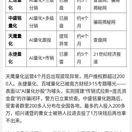
汇璟量
AI量化+三级
已崩
约5个
查盘网、骗局
化
分销
盘
月
揭秘网
中盛铭
AI量化+多级
已崩
约4个
骗局揭秘网
量化
分销
盘
月
天鹰量
提现
约4个
AI量化跟投
查盘网
化
异常
月
永捷量
已暴
约5个
21世纪经济报
AI量化+传销
化
雷
月
道
天鹰量化运营4个月后出现提现异常，用户维权群超过200
0人。永捷量化、百域量化已被南方财经3·15专题曝光——
表面以“AI量化炒股”为噱头，实则搭建“传销式拉新+庞氏资
金盘”的诈骗闭环，警方已立案侦查。中盛铭量化跑路后，
受害者群里200多人分布在全国各地，最多的人投入200多
万，绍兴诸暨的曹女士被熟人拉进去投了1万块钱后再也拿
不出来。