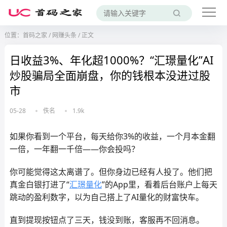
位置：
首码之家
/
网赚头条
/
正文
日收益3%、年化超1000%？“汇璟量化”AI
炒股骗局全面崩盘，你的钱根本没进过股
市
05-28
佚名
1.9k
如果你看到一个平台，每天给你3%的收益，一个月本金翻
一倍，一年翻一千倍——你会投吗？
你可能觉得这太离谱了。但你身边已经有人投了。他们把
真金白银打进了“
汇璟量化
”的App里，看着后台账户上每天
跳动的盈利数字，以为自己搭上了AI量化的财富快车。
直到提现按钮点了三天，钱没到账，客服再不回消息。