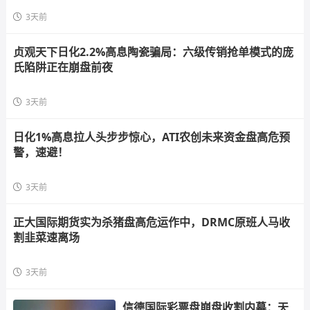
3天前
贞观天下日化2.2%高息陶瓷骗局：六级传销抢单模式的庞
氏陷阱正在崩盘前夜
3天前
日化1%高息拉人头步步惊心，ATI农创未来资金盘高危预
警，速避！
3天前
正大国际期货实为杀猪盘高危运作中，DRMC原班人马收
割韭菜速离场
3天前
信德国际彩票盘崩盘收割内幕：天