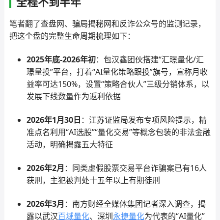
全程不到半年
笔者翻了查盘网、骗局揭秘网和反诈公众号的监测记录，
把这个盘的完整生命周期梳理如下：
2025年底-2026年初
：包汉鑫团伙搭建“汇璟量化/汇
璟量投”平台，打着“AI量化策略跟投”旗号，宣称月收
益率可达150%，设置“策略合伙人”三级分销体系，以
发展下线数量作为返利依据
2026年1月30日
：江苏证监局发布专项风险提示，精
准点名利用“AI选股”“量化交易”等概念包装的非法金融
活动，明确揭露五大特征
2026年2月
：同类虚假股票交易平台诈骗案已有16人
获刑，主犯被判处十五年以上有期徒刑
2026年3月
：南方财经全媒体集团记者深入调查，揭
露以武汉
百域量化
、深圳
永捷量化
为代表的“AI量化”