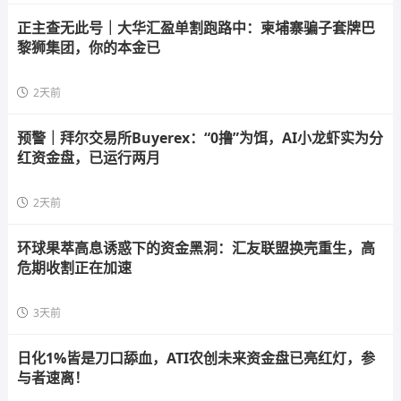
正主查无此号｜大华汇盈单割跑路中：柬埔寨骗子套牌巴
黎狮集团，你的本金已
2天前
预警｜拜尔交易所Buyerex：“0撸”为饵，AI小龙虾实为分
红资金盘，已运行两月
2天前
环球果萃高息诱惑下的资金黑洞：汇友联盟换壳重生，高
危期收割正在加速
3天前
日化1%皆是刀口舔血，ATI农创未来资金盘已亮红灯，参
与者速离！