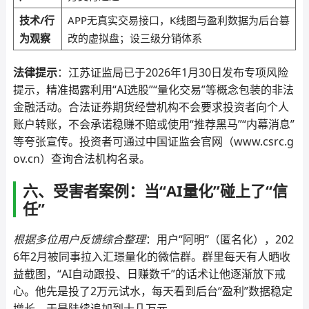
技术/行
APP无真实交易接口，K线图与盈利数据为后台篡
为观察
改的虚拟盘；设三级分销体系
法律提示
：江苏证监局已于2026年1月30日发布专项风险
提示，精准揭露利用“AI选股”“量化交易”等概念包装的非法
金融活动。合法证券期货经营机构不会要求投资者向个人
账户转账，不会承诺稳赚不赔或使用“推荐黑马”“内幕消息”
等夸张宣传。投资者可通过中国证监会官网（www.csrc.g
ov.cn）查询合法机构名录。
六、受害者案例：当“AI量化”碰上了“信
任”
根据多位用户反馈综合整理
：用户“阿明”（匿名化），202
6年2月被同事拉入汇璟量化的微信群。群里每天有人晒收
益截图，“AI自动跟投、日赚数千”的话术让他逐渐放下戒
心。他先是投了2万元试水，每天看到后台“盈利”数据稳定
增长，于是陆续追加到十几万元。