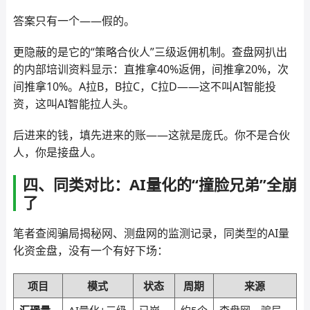
答案只有一个——假的。
更隐蔽的是它的“策略合伙人”三级返佣机制。查盘网扒出
的内部培训资料显示：直推拿40%返佣，间推拿20%，次
间推拿10%。A拉B，B拉C，C拉D——这不叫AI智能投
资，这叫AI智能拉人头。
后进来的钱，填先进来的账——这就是庞氏。你不是合伙
人，你是接盘人。
四、同类对比：AI量化的“撞脸兄弟”全崩
了
笔者查阅骗局揭秘网、测盘网的监测记录，同类型的AI量
化资金盘，没有一个有好下场：
项目
模式
状态
周期
来源