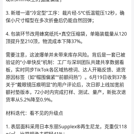
3. 新增一道“冷定型”工序：裁片经-5℃低温辊压12秒，确
保小尺寸帽型在多次折叠后仍能自然回弹；
4. 包装环节改用蜂窝纸托+真空压缩袋，单箱装载量从120
顶提升至210顶，物流成本下降37%。
需要注意，这波爆单并未带来库存风险。背后是一套已被
验证的“小单快反”机制：工厂与深圳团队共建共享数据看
板，实时同步TikTok各区域热榜词、达人开箱反馈、退货
原因标签（如“帽围偏紧”“前额闷热”）。6月19日收到37条
关于“戴眼镜压痕明显”的用户评论后，次日即上线加宽前
额衬垫版本，72小时内完成打样、测试、量产，新批次退
货率从5.2%降至0.9%。
材料迭代：看不见的升级点
1. 表层面料采用日本东丽Supplex®再生尼龙，克重仅118