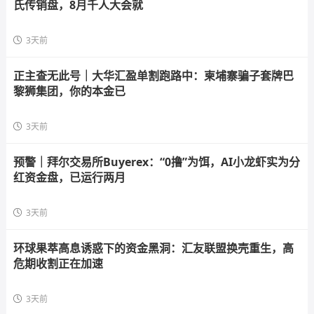
氏传销盘，8月千人大会就
3天前
正主查无此号｜大华汇盈单割跑路中：柬埔寨骗子套牌巴
黎狮集团，你的本金已
3天前
预警｜拜尔交易所Buyerex：“0撸”为饵，AI小龙虾实为分
红资金盘，已运行两月
3天前
环球果萃高息诱惑下的资金黑洞：汇友联盟换壳重生，高
危期收割正在加速
3天前