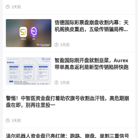
3天前
信德国际彩票盘崩盘收割内幕：天
机阁换皮重启，五级传销骗局榨干
散户，立即
3天前
智盈国际刚开盘就割韭菜，Aurex
带单高息返利是新型传销陷阱快跑
3天前
警惕！中智医资金盘打着助农旗号收割血汗钱，高危期崩
盘在即，别再往里投一
3天前
泽尔机器人资金盘已亮红牌：跑路、崩盘、单割三重信号