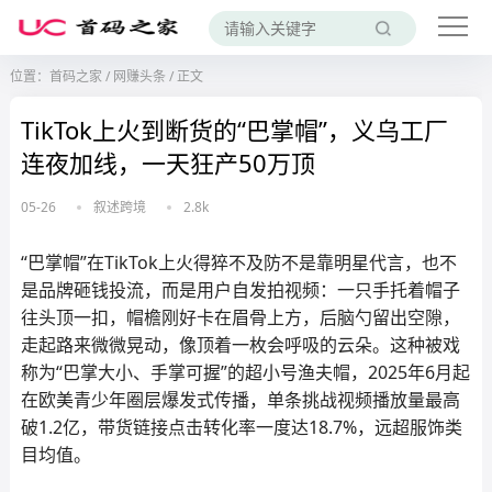
位置：
首码之家
/
网赚头条
/
正文
TikTok上火到断货的“巴掌帽”，义乌工厂
连夜加线，一天狂产50万顶
05-26
叙述跨境
2.8k
“巴掌帽”在TikTok上火得猝不及防不是靠明星代言，也不
是品牌砸钱投流，而是用户自发拍视频：一只手托着帽子
往头顶一扣，帽檐刚好卡在眉骨上方，后脑勺留出空隙，
走起路来微微晃动，像顶着一枚会呼吸的云朵。这种被戏
称为“巴掌大小、手掌可握”的超小号渔夫帽，2025年6月起
在欧美青少年圈层爆发式传播，单条挑战视频播放量最高
破1.2亿，带货链接点击转化率一度达18.7%，远超服饰类
目均值。