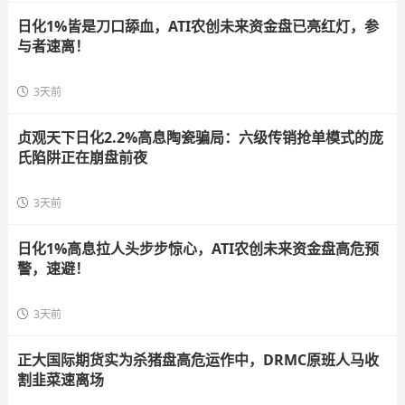
日化1%皆是刀口舔血，ATI农创未来资金盘已亮红灯，参
与者速离！
3天前
贞观天下日化2.2%高息陶瓷骗局：六级传销抢单模式的庞
氏陷阱正在崩盘前夜
3天前
日化1%高息拉人头步步惊心，ATI农创未来资金盘高危预
警，速避！
3天前
正大国际期货实为杀猪盘高危运作中，DRMC原班人马收
割韭菜速离场