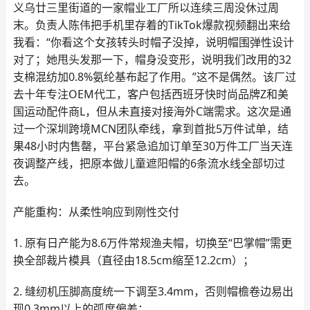
义乌廿三里街道的一家帽业工厂所以连续三周没休过周
末。负责人陈伟把手机里存着的TikTok爆款视频翻出来给
我看：“你看这个女孩转头时帽子没掉，说明帽围弹性设计
对了；她甩头发那一下，帽身没变形，说明我们改用的32
支棉混纺加0.8%氨纶基布起了作用。”这不是偶然。该厂过
去十年专注OEM代工，客户包括西班牙快时尚品牌Z和美
国运动配件商L，但从未直接对接海外C端需求。这次是通
过一个深圳跨境MCN团队牵线，拿到首批5万件试单，结
果48小时内售罄，平台紧急追加订单至30万件工厂当天连
夜调整产线，把原本做儿童遮阳帽的6条流水线全部切过
去。
产能重构：从柔性响应到刚性交付
1. 原有日产能为8.6万件常规渔夫帽，切换至“巴掌帽”需更
换全部裁片模具（直径由18.5cm缩至12.2cm）；
2. 缝纫机压脚高度统一下调至3.4mm，否则帽檐卷边易出
现0.3mm以上的弧度偏差；