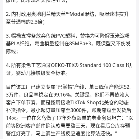
g/㎡，比常规渔夫帽轻41%；
2. 内衬改用奥地利兰精天丝™Modal混纺，吸湿速率提升
至普通棉的2.3倍；
3. 帽檐支撑条放弃传统PVC塑料，替换为可降解玉米淀粉
基PLA纤维，弯曲模量控制在85MPa±3，既保型又不伤发
际线；
4. 所有染色工艺通过OEKO-TEX® Standard 100 Class I认
证，婴幼儿接触级安全标准。
目前该工厂已建立专属“巴掌帽”产线，单日峰值产能达52.
3万件，良品率稳定在99.16%。关键是，他们不再依赖大
客户下单节奏，而是按周接收TikTok Shop北美仓的动态
补货指令，最小起订量压缩至3000件，账期缩短至发货后
14天。一位在义乌做了17年外贸跟单的老业务员坦言：“以
前等欧洲客户邮件确认款号要熬三天，现在看后台库存预
警红灯亮了，马上调生产线反应速度比算法还快。”