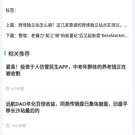
标签：
上篇：
跨境独立站怎么搞？这几家靠谱的跨境独立站点实测过，省心不踩坑
下篇：
警惕：老镰刀“吴江”继“蚂蚁量化”后又起新盘“BelaMarket”，意图再次通过币圈收割！
相关推荐
紧急！投资于人仿冒民生APP，中老年群体的养老钱正在
被收割
6小时前
远航DAO年化百倍收益，同类传销盘已集体崩盘，旧盘平
移长沙站最后的
10小时前