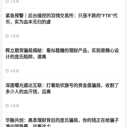
2天前
紧急预警｜后台操控的羽翎交易所：只涨不跌的“FTR”代
币，实为血本无归的虚
3天前
辉立期货骗局揭秘：看似稳赚的理财产品，实则是精心设
计的庞氏陷阱，速离
4天前
深度曝光盛达互联：打着助农旗号的资金盘骗局，收割了
多少人的血汗钱，远离
4天前
华融共创：高息理财背后的庞氏骗局，你的钱正在给骗子
凑出国路费，远离这个