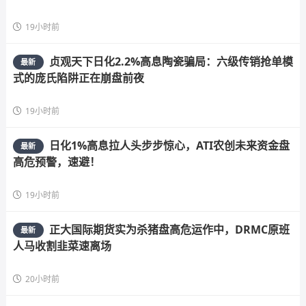
19小时前
贞观天下日化2.2%高息陶瓷骗局：六级传销抢单模
最新
式的庞氏陷阱正在崩盘前夜
19小时前
日化1%高息拉人头步步惊心，ATI农创未来资金盘
最新
高危预警，速避！
19小时前
正大国际期货实为杀猪盘高危运作中，DRMC原班
最新
人马收割韭菜速离场
20小时前