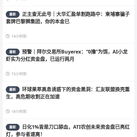
正主查无此号｜大华汇盈单割跑路中：柬埔寨骗子
最新
套牌巴黎狮集团，你的本金已
14小时前
预警｜拜尔交易所Buyerex：“0撸”为饵，AI小龙
最新
虾实为分红资金盘，已运行两月
15小时前
环球果萃高息诱惑下的资金黑洞：汇友联盟换壳重
最新
生，高危期收割正在加速
18小时前
日化1%皆是刀口舔血，ATI农创未来资金盘已亮红
最新
灯，参与者速离！