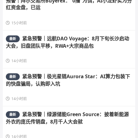
预警｜拜尔交易所Buyerex：“0撸”为饵，AI小龙虾实为分
红资金盘，已运
15小时前
紧急预警｜远航DAO Voyage：8月下旬长沙启动
最新
大会，旧盘团队平移，RWA+大宗商品包
14小时前
紧急预警｜极光星链Aurora Star：AI算力包装下
最新
的快盘骗局，认购即入坑
14小时前
紧急预警｜绿源储能Green Source：披着新能源
最新
外衣的庞氏传销盘，8月千人大会就
14小时前