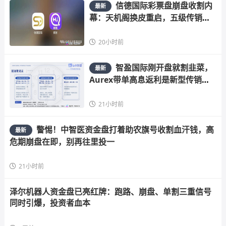
信德国际彩票盘崩盘收割内
最新
幕：天机阁换皮重启，五级传销骗
局榨干散户，立即
20小时前
智盈国际刚开盘就割韭菜，
最新
Aurex带单高息返利是新型传销陷
阱快跑
21小时前
警惕！中智医资金盘打着助农旗号收割血汗钱，高
最新
危期崩盘在即，别再往里投一
21小时前
泽尔机器人资金盘已亮红牌：跑路、崩盘、单割三重信号
同时引爆，投资者血本