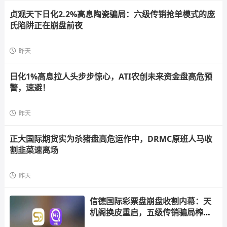
贞观天下日化2.2%高息陶瓷骗局：六级传销抢单模式的庞
氏陷阱正在崩盘前夜
昨天
日化1%高息拉人头步步惊心，ATI农创未来资金盘高危预
警，速避！
昨天
正大国际期货实为杀猪盘高危运作中，DRMC原班人马收
割韭菜速离场
昨天
信德国际彩票盘崩盘收割内幕：天
机阁换皮重启，五级传销骗局榨干
散户，立即