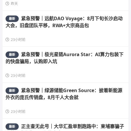
昨天
紧急预警｜远航DAO Voyage：8月下旬长沙启动
最新
大会，旧盘团队平移，RWA+大宗商品包
23小时前
紧急预警｜极光星链Aurora Star：AI算力包装下
最新
的快盘骗局，认购即入坑
23小时前
紧急预警｜绿源储能Green Source：披着新能源
最新
外衣的庞氏传销盘，8月千人大会就
23小时前
正主查无此号｜大华汇盈单割跑路中：柬埔寨骗子
最新