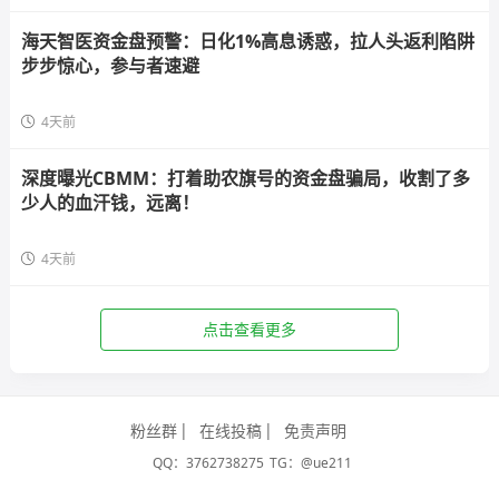
海天智医资金盘预警：日化1%高息诱惑，拉人头返利陷阱
步步惊心，参与者速避
4天前
深度曝光CBMM：打着助农旗号的资金盘骗局，收割了多
少人的血汗钱，远离！
4天前
点击查看更多
粉丝群
在线投稿
免责声明
QQ：3762738275
TG：@ue211