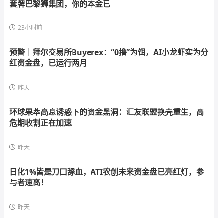
套牌巴黎狮集团，你的本金已
23小时前
预警｜拜尔交易所Buyerex：“0撸”为饵，AI小龙虾实为分
红资金盘，已运行两月
昨天
环球果萃高息诱惑下的资金黑洞：汇友联盟换壳重生，高
危期收割正在加速
昨天
日化1%皆是刀口舔血，ATI农创未来资金盘已亮红灯，参
与者速离！
昨天