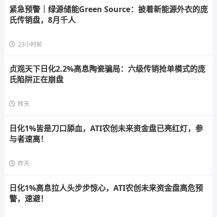
紧急预警｜绿源储能Green Source：披着新能源外衣的庞
氏传销盘，8月千人
23小时前
贞观天下日化2.2%高息陶瓷骗局：六级传销抢单模式的庞
氏陷阱正在崩盘
昨天
日化1%皆是刀口舔血，ATI农创未来资金盘已亮红灯，参
与者速离！
昨天
日化1%高息拉人头步步惊心，ATI农创未来资金盘高危预
警，速避！