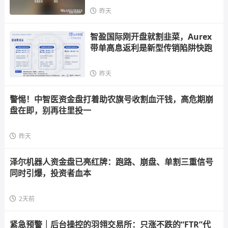
昨天
智盈国际刚开盘就割韭菜，Aurex
带单高息返利是新型传销陷阱快跑
昨天
警惕！中智医资金盘打着助农旗号收割血汗钱，高危期崩
盘在即，别再往里投一
昨天
泽尔机器人资金盘已亮红牌：跑路、崩盘、单割三重信号
同时引爆，投资者血本
2天前
紧急预警｜后台操控的羽翎交易所：只涨不跌的“FTR”代