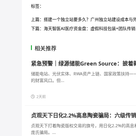
标签：
上篇：
搭建一个独立站要多久？广州独立站建设成本与
下篇：
海天智医AI医疗资金盘：虚假科技包装+团队传
相关推荐
紧急预警｜绿源储能Green Source：
储能电站、光伏实体、RWA资产上链、国家政策扶持—
的财富风口。但...
2天前
贞观天下日化2.2%高息陶瓷骗局：六级传
贞观天下打着陶瓷版权交易的旗号，用日化2.2%的高
庞氏骗局。...