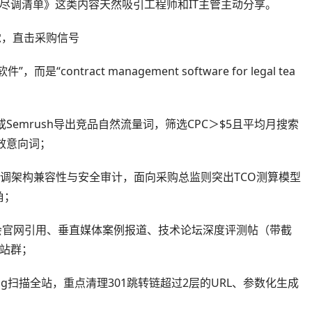
术尽调清单》这类内容天然吸引工程师和IT主管主动分享。
觉，直击采购信号
ontract management software for legal tea
s或Semrush导出竞品自然流量词，筛选CPC＞$5且平均月搜索
无效意向词；
容强调架构兼容性与安全审计，面向采购总监则突出TCO测算模型
角；
协会官网引用、垂直媒体案例报道、技术论坛深度评测帖（带截
站群；
 Frog扫描全站，重点清理301跳转链超过2层的URL、参数化生成