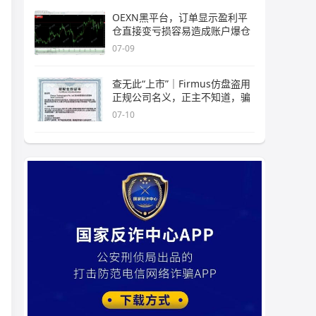
OEXN黑平台，订单显示盈利平
仓直接变亏损容易造成账户爆仓
07-09
查无此“上市”｜Firmus仿盘盗用
正规公司名义，正主不知道，骗
07-10