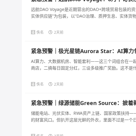
远航DAO Voyage是近期冒出的DAO+跨境贸易包
实体供应链”为包装，以“DAO治理、质押生息、实体货物兜
佚名
2天前
紧急预警｜极光星链Aurora Star：A
AI算力、大数据机房、智能套利——这三个词组合在一
商店，二搞每日固定分红，三设多级推广奖励。这不是什么A
佚名
2天前
紧急预警｜绿源储能Green Source：
储能电站、光伏实体、RWA资产上链、国家政策扶持—
的财富风口。但扒开这层光鲜的外衣，里面不过是一个日化收