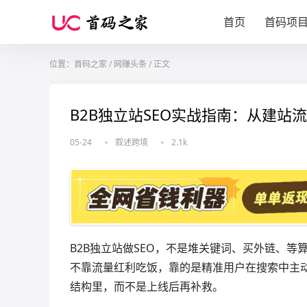
首页
首码项
位置：
首码之家
/
网赚头条
/
正文
B2B独立站SEO实战指南：从建
05-24
叙述跨境
2.1k
B2B独立站做SEO，不是堆关键词、买外链、
不靠流量红利吃饭，靠的是精准用户在搜索中主
结构里，而不是上线后再补救。