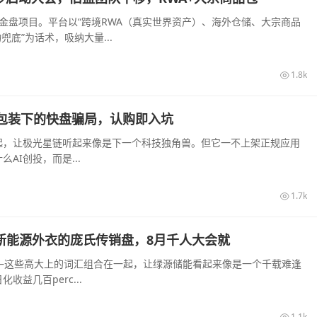
装的资金盘项目。平台以“跨境RWA（真实世界资产）、海外仓储、大宗商品
底”为话术，吸纳大量...
1.8k
I算力包装下的快盘骗局，认购即入坑
起，让极光星链听起来像是下一个科技独角兽。但它一不上架正规应用
I创投，而是...
1.7k
披着新能源外衣的庞氏传销盘，8月千人大会就
—这些高大上的词汇组合在一起，让绿源储能看起来像是一个千载难逢
益几百perc...
1.1k