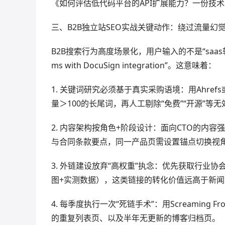
《如何评估低代码平台的API扩展能力？一份技
三、B2B独立站SEO实战关键动作：绕过流量幻
B2B搜索行为高度场景化，用户输入的不是“saas软件”，而是“c
ms with DocuSign integration”。这意味着：
1. 关键词研究必须基于真实采购语境：用Ahref
量＞100的长尾词，再人工剔除“免费”“开源”等
2. 内容架构按角色+阶段设计：面向CTO的内
与合同条款要点，同一产品页需设置锚点切换视
3. 外链建设放弃“高权重”执念：优先获取行业
图+实测数据），这类链接的转化价值远高于新闻
4. 每季度执行一次“死链手术”：用Screaming
的重复列表页、以及半年无更新的博客归档页。