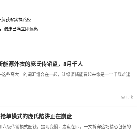
外贸获客实操路径
销，泡沫已满立即远离
披着新能源外衣的庞氏传销盘，8月千人
—这些高大上的词汇组合在一起，让绿源储能看起来像是一个千载难逢
1.1k
销抢单模式的庞氏陷阱正在崩盘
息和六级传销模式圈钱。提现变慢，崩盘在即。一文拆穿这场精心包装的