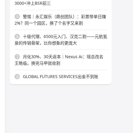
3000+冲上BSR前三
警惕｜永汇娱乐（鼎创团队）：彩票带单日赚
5
2%？同一个园区，换了个名字又来割
十级代理、6500元入门、汉克二割——元航氢
6
泉的传销骨架，比你想象的更庞大
月化30%、30天返本｜Nexus Ai：瑶总改名
7
王皓临，换完马甲就收割
GLOBAL FUTURES SERVICES出金不到账
8