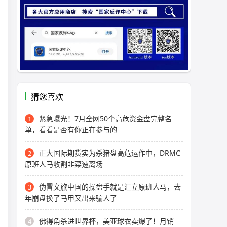
猜您喜欢
紧急曝光！7月全网50个高危资金盘完整名
1
单，看看是否有你正在参与的
正大国际期货实为杀猪盘高危运作中，DRMC
2
原班人马收割韭菜速离场
伪冒文旅中国的操盘手就是汇立原班人马，去
3
年崩盘换了马甲又出来骗人了
佛得角杀进世界杯，美亚球衣卖爆了！月销
4