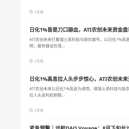
2天前
日化1%皆是刀口舔血，ATI农创未来资金
ATI农创未来打着瑞士高科技与助农旗号，以日化1%
明，服务器设在境...
2天前
日化1%高息拉人头步步惊心，ATI农创未
ATI农创未来以日化1%高息为诱饵，借瑞士高科技与
拉人头返利机制暗...
2天前
紧急预警｜远航DAO Voyage：8月下