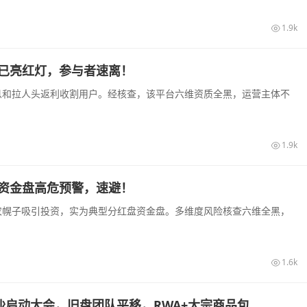
1.9k
盘已亮红灯，参与者速离！
高息和拉人头返利收割用户。经核查，该平台六维资质全黑，运营主体不
1.9k
来资金盘高危预警，速避！
助农幌子吸引投资，实为典型分红盘资金盘。多维度风险核查六维全黑，
1.6k
旬长沙启动大会，旧盘团队平移，RWA+大宗商品包