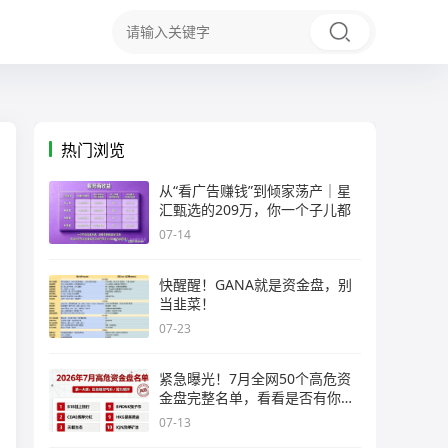
热门浏览
从“看广告赚钱”到倾家荡产｜星
汇甄选的209万，你一个子儿都
07-14
快醒醒！GANA就是资金盘，别
当韭菜！
07-23
紧急曝光！7月全网50个高危资
金盘完整名单，看看是否有你正
在
07-13