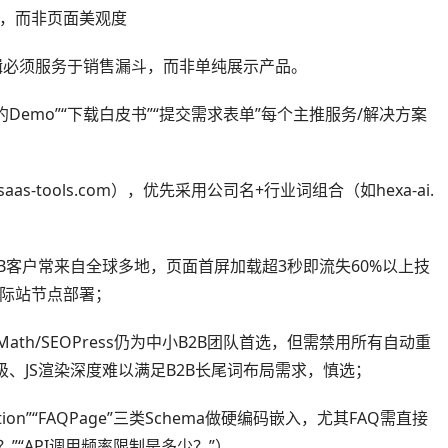
”，而非页面美观度
辑必须服务于销售漏斗，而非单纯展示产品。
约Demo”“下载白皮书”“提交需求表单”每个主推服务/解决方案
as-tools.com），优先采用公司名+行业词组合（如hexa-ai.
2B客户常来自全球多地，页面首屏加载超3秒即流失60%以上技
云国际站节点部署；
ankMath/SEOPress仍为中小B2B团队首选，但需禁用所有自动重
层级、JS渲染深度难以满足B2B长尾词布局需求，慎选；
zation”“FAQPage”三类Schema做硬编码嵌入，尤其FAQ需直接
”“API调用频率限制是多少？”）。