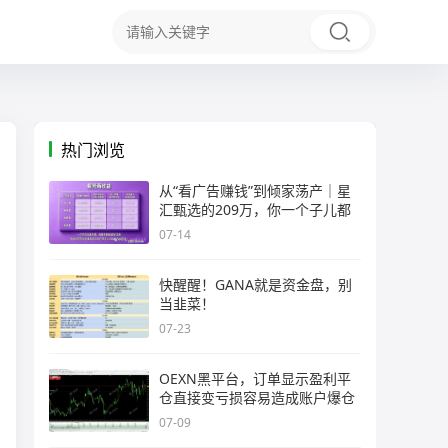
热门浏览
从“看广告赚钱”到倾家荡产｜星
汇甄选的209万，你一个子儿都
07-14
快醒醒！GANA就是资金盘，别
当韭菜！
07-23
OEXN黑平台，订单显示盈利平
仓直接变亏损容易造成账户爆仓
07-09