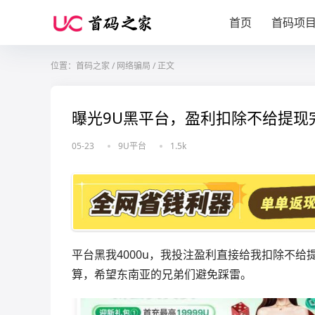
首页
首码项
位置：
首码之家
/
网络骗局
/
正文
曝光9U黑平台，盈利扣除不给提现
05-23
9U平台
1.5k
平台黑我4000u，我投注盈利直接给我扣除不
算，希望东南亚的兄弟们避免踩雷。