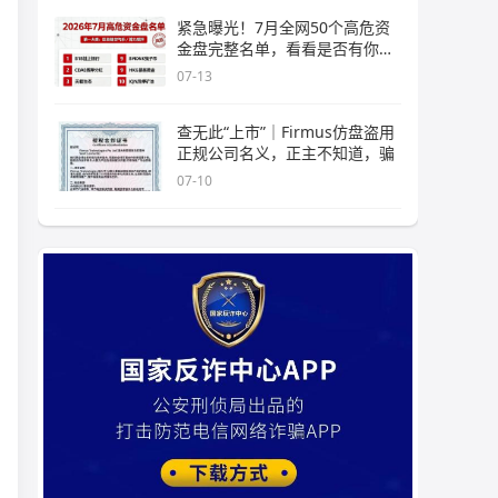
紧急曝光！7月全网50个高危资
金盘完整名单，看看是否有你正
在
07-13
查无此“上市”｜Firmus仿盘盗用
正规公司名义，正主不知道，骗
07-10