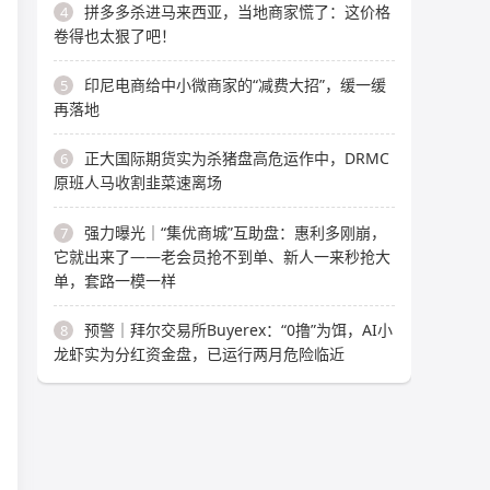
拼多多杀进马来西亚，当地商家慌了：这价格
4
卷得也太狠了吧！
印尼电商给中小微商家的“减费大招”，缓一缓
5
再落地
正大国际期货实为杀猪盘高危运作中，DRMC
6
原班人马收割韭菜速离场
强力曝光｜“集优商城”互助盘：惠利多刚崩，
7
它就出来了——老会员抢不到单、新人一来秒抢大
单，套路一模一样
预警｜拜尔交易所Buyerex：“0撸”为饵，AI小
8
龙虾实为分红资金盘，已运行两月危险临近