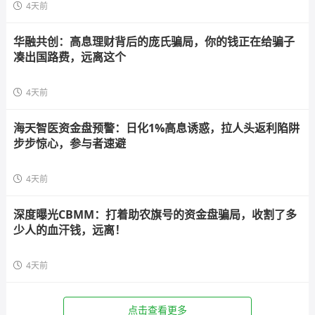
4天前
华融共创：高息理财背后的庞氏骗局，你的钱正在给骗子
凑出国路费，远离这个
4天前
海天智医资金盘预警：日化1%高息诱惑，拉人头返利陷阱
步步惊心，参与者速避
4天前
深度曝光CBMM：打着助农旗号的资金盘骗局，收割了多
少人的血汗钱，远离！
4天前
点击查看更多