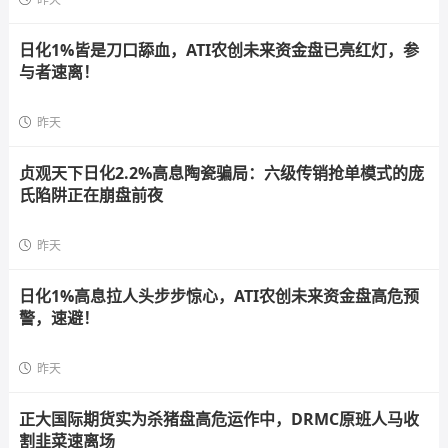
日化1%皆是刀口舔血，ATI农创未来资金盘已亮红灯，参
与者速离！
昨天
贞观天下日化2.2%高息陶瓷骗局：六级传销抢单模式的庞
氏陷阱正在崩盘前夜
昨天
日化1%高息拉人头步步惊心，ATI农创未来资金盘高危预
警，速避！
昨天
正大国际期货实为杀猪盘高危运作中，DRMC原班人马收
割韭菜速离场