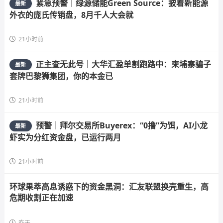
紧急预警｜绿源储能Green Source：披着新能源
最新
外衣的庞氏传销盘，8月千人大会就
21小时前
正主查无此号｜大华汇盈单割跑路中：柬埔寨骗子
最新
套牌巴黎狮集团，你的本金已
21小时前
预警｜拜尔交易所Buyerex：“0撸”为饵，AI小龙
最新
虾实为分红资金盘，已运行两月
21小时前
环球果萃高息诱惑下的资金黑洞：汇友联盟换壳重生，高
危期收割正在加速
昨天