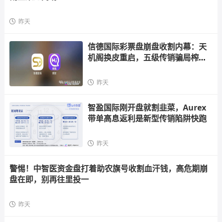
昨天
信德国际彩票盘崩盘收割内幕：天
机阁换皮重启，五级传销骗局榨干
散户，立即
昨天
智盈国际刚开盘就割韭菜，Aurex
带单高息返利是新型传销陷阱快跑
昨天
警惕！中智医资金盘打着助农旗号收割血汗钱，高危期崩
盘在即，别再往里投一
昨天