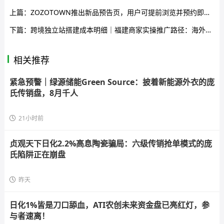
上篇：
ZOZOTOWN推出新品预告页，用户可提前浏览并预约即将上架商品
下篇：
跨境独立站搭建成本明细｜福建商家实操推广路径：海外流量获取与建站全流程
相关推荐
紧急预警｜绿源储能Green Source：披着新能源外衣的庞
氏传销盘，8月千人
21小时前
贞观天下日化2.2%高息陶瓷骗局：六级传销抢单模式的庞
氏陷阱正在崩盘
昨天
日化1%皆是刀口舔血，ATI农创未来资金盘已亮红灯，参
与者速离！