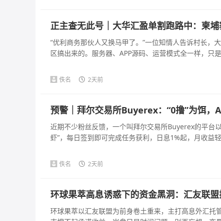
正主查无此号｜大华汇盈单割跑路中：柬埔
“优利商务那伙人又换马甲了。”一位知情人告诉村长，
区搞出来的。服务器、APP源码、运营模式全一样，只是主
佚名
2天前
预警｜拜尔交易所Buyerex：“0撸”为饵
近期不少粉丝反馈，一个叫拜尔交易所Buyerex的平台以
虾”，每日签到即可完成任务获利，日息1%起，月收益轻松
佚名
2天前
环球果萃高息诱惑下的资金黑洞：汇友联盟
环球果萃以汇友联盟为前身卷土重来，主打高息外汇托