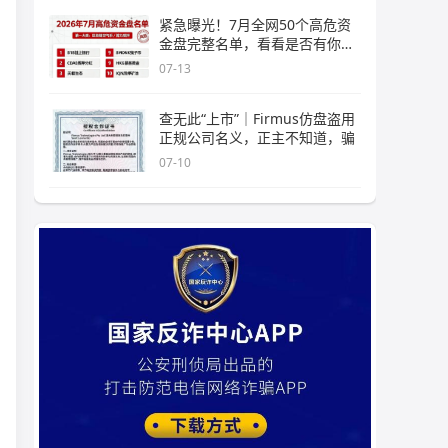
紧急曝光！7月全网50个高危资
金盘完整名单，看看是否有你正
在
07-13
查无此“上市”｜Firmus仿盘盗用
正规公司名义，正主不知道，骗
07-10