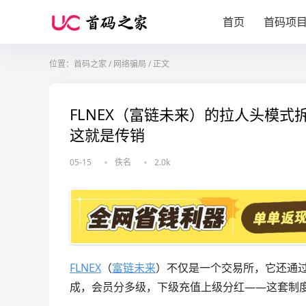
首页
首码项
位置：
首码之家
/
网络骗局
/
正文
FLNEX（富链未来）的拉人头模
这就是传销
05-15
佚名
2.0k
FLNEX
（
富链未来
）不仅是一个交易所，它还通
成，会员分多级，下级充值上级分红——这套制