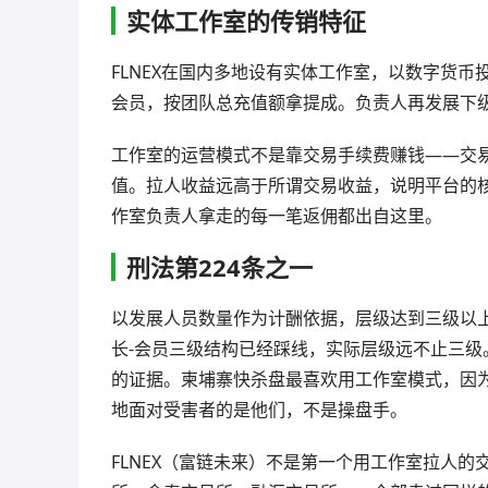
实体工作室的传销特征
FLNEX在国内多地设有实体工作室，以数字货
会员，按团队总充值额拿提成。负责人再发展下
工作室的运营模式不是靠交易手续费赚钱——交
值。拉人收益远高于所谓交易收益，说明平台的
作室负责人拿走的每一笔返佣都出自这里。
刑法第224条之一
以发展人员数量作为计酬依据，层级达到三级以
长-会员三级结构已经踩线，实际层级远不止三
的证据。柬埔寨快杀盘最喜欢用工作室模式，因
地面对受害者的是他们，不是操盘手。
FLNEX（富链未来）不是第一个用工作室拉人