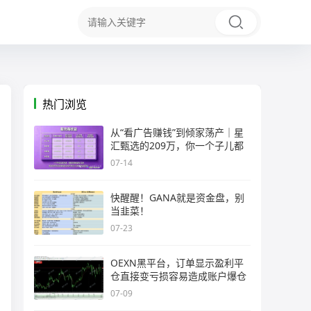
热门浏览
从“看广告赚钱”到倾家荡产｜星
汇甄选的209万，你一个子儿都
07-14
快醒醒！GANA就是资金盘，别
当韭菜！
07-23
OEXN黑平台，订单显示盈利平
仓直接变亏损容易造成账户爆仓
07-09