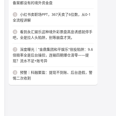
备案都没有的境外资金盘
小红书卖职场PPT，367天卖了6位数，从0-1
5
全流程讲解
看到永汇娱乐这种境外彩票盘高息诱惑就停手
6
吧，全是拉人头陷阱，别等崩盘才哭。
深度曝光｜“金鼎集团和平娱乐”倍投陷阱：9.6
7
倍赔率全是后台操控，连输四期爆仓清零——提
现？流水不足+账号异
预警｜科融聚盈：提现不到账、后台造假，警
8
惕二次收割