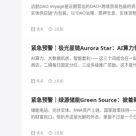
远航DAO Voyage是近期冒出的DAO+跨境贸易包
实体供应链”为包装，以“DAO治理、质押生息、实体货物兜
佚名
2天前
紧急预警｜极光星链Aurora Star：A
AI算力、大数据机房、智能套利——这三个词组合在一
商店，二搞每日固定分红，三设多级推广奖励。这不是什么A
佚名
2天前
紧急预警｜绿源储能Green Source：
储能电站、光伏实体、RWA资产上链、国家政策扶持—
的财富风口。但扒开这层光鲜的外衣，里面不过是一个日化收
佚名
2天前