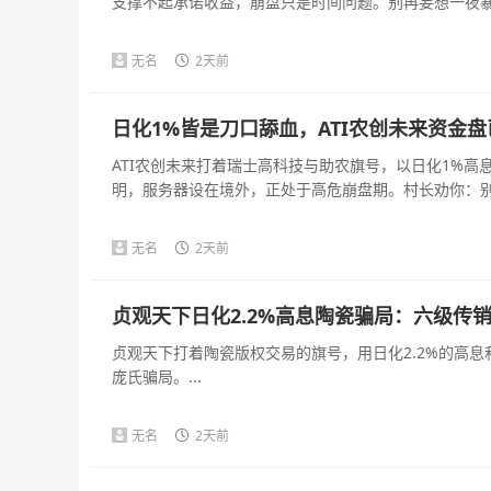
支撑不起承诺收益，崩盘只是时间问题。别再妄想一夜暴富
无名
2天前
日化1%皆是刀口舔血，ATI农创未来资金
ATI农创未来打着瑞士高科技与助农旗号，以日化1%
明，服务器设在境外，正处于高危崩盘期。村长劝你：别拿
无名
2天前
贞观天下日化2.2%高息陶瓷骗局：六级传
贞观天下打着陶瓷版权交易的旗号，用日化2.2%的高
庞氏骗局。...
无名
2天前