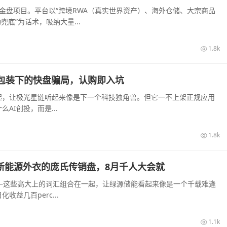
装的资金盘项目。平台以“跨境RWA（真实世界资产）、海外仓储、大宗商品
底”为话术，吸纳大量...
1.8k
I算力包装下的快盘骗局，认购即入坑
起，让极光星链听起来像是下一个科技独角兽。但它一不上架正规应用
I创投，而是...
1.8k
披着新能源外衣的庞氏传销盘，8月千人大会就
—这些高大上的词汇组合在一起，让绿源储能看起来像是一个千载难逢
益几百perc...
1.1k