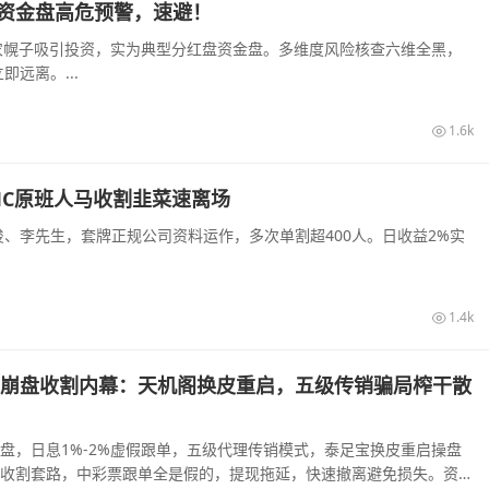
来资金盘高危预警，速避！
助农幌子吸引投资，实为典型分红盘资金盘。多维度风险核查六维全黑，
远离。...
1.6k
MC原班人马收割韭菜速离场
、李先生，套牌正规公司资料运作，多次单割超400人。日收益2%实
1.4k
崩盘收割内幕：天机阁换皮重启，五级传销骗局榨干散
盘，日息1%-2%虚假跟单，五级代理传销模式，泰足宝换皮重启操盘
收割套路，中彩票跟单全是假的，提现拖延，快速撤离避免损失。资金