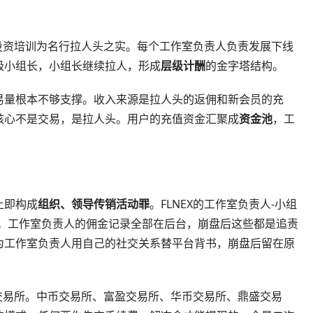
币投资培训为名行拉人头之实。每个工作室负责人负责发展下线
级小组长，小组长继续拉人，形成
层级计酬
的金字塔结构。
易量根本不够支撑。收入来源是拉人头的返佣和新会员的充
核心不是交易，是拉人头。用户的充值资金汇聚成
资金池
，工
上即构成
组织、领导传销活动罪
。FLNEX的工作室负责人-小组
级。工作室负责人的佣金记录全部在后台，崩盘后这些都是追责
为工作室负责人用自己的社交关系替平台背书，崩盘后留在原
的交易所。中币交易所、富盈交易所、华币交易所、鼎盛交易