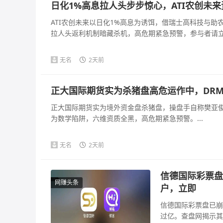
日化1%高息拉人头步步惊心，ATI农创未
ATI农创未来以日化1%高息为诱饵，借瑞士高科技与
拉人头返利机制暗藏杀机，高危期紧急预警，参与者请立即
无名
2天前
正大国际期货实为杀猪盘高危运作中，DR
正大国际期货实为境外资金盘杀猪盘，操盘手自称樊亚俊
为数学陷阱，六维资质全黑，高危期紧急预警。...
无名
2天前
信德国际彩票盘
网赚头条
户，立即
信德国际彩票盘已崩
过亿。查盘网揭示其