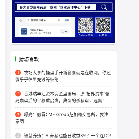
猜您喜欢
牧场大亨的操盘手开新套餐就是在收网，你还
1
傻乎乎往里充钱等被割
香港瑞丰汇资本资金盘骗局，原“拓界资本”骗
2
局崩盘后的平移重启盘，典型的杀猪盘，远离！
曝光：假冒CME Group芝加哥交易所，要注
3
意啊！
智慧养殖：AI养猪也能日收益3%？一个连ICP
4