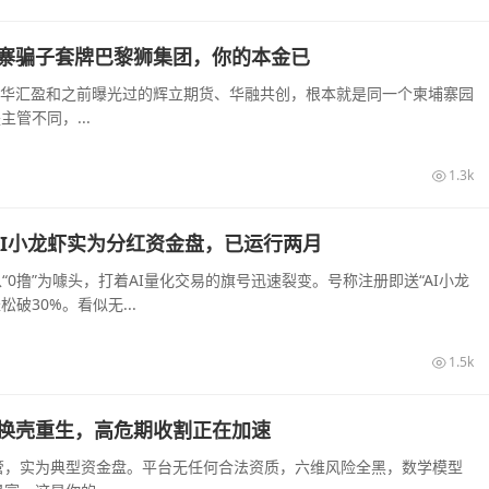
寨骗子套牌巴黎狮集团，你的本金已
大华汇盈和之前曝光过的辉立期货、华融共创，根本就是同一个柬埔寨园
管不同，...
1.3k
，AI小龙虾实为分红资金盘，已运行两月
“0撸”为噱头，打着AI量化交易的旗号迅速裂变。号称注册即送“AI小龙
破30%。看似无...
1.5k
换壳重生，高危期收割正在加速
管，实为典型资金盘。平台无任何合法资质，六维风险全黑，数学模型