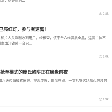
，这是你的...
2.8k
盘已亮红灯，参与者速离！
高息和拉人头返利收割用户。经核查，该平台六维资质全黑，运营主体不
血汗钱赌一台只...
2.0k
销抢单模式的庞氏陷阱正在崩盘前夜
息和六级传销模式圈钱。提现变慢，崩盘在即。一文拆穿这场精心包装的
1.9k