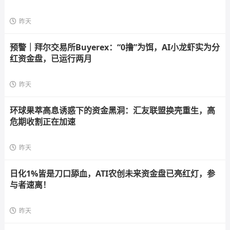
昨天
预警｜拜尔交易所Buyerex：“0撸”为饵，AI小龙虾实为分
红资金盘，已运行两月
昨天
环球果萃高息诱惑下的资金黑洞：汇友联盟换壳重生，高
危期收割正在加速
昨天
日化1%皆是刀口舔血，ATI农创未来资金盘已亮红灯，参
与者速离！
昨天