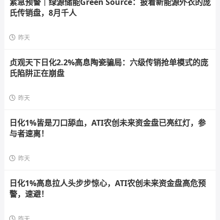
紧急预警｜绿源储能Green Source：披着新能源外衣的庞
氏传销盘，8月千人
昨天
贞观天下日化2.2%高息陶瓷骗局：六级传销抢单模式的庞
氏陷阱正在崩盘
昨天
日化1%皆是刀口舔血，ATI农创未来资金盘已亮红灯，参
与者速离！
昨天
日化1%高息拉人头步步惊心，ATI农创未来资金盘高危预
警，速避！
昨天