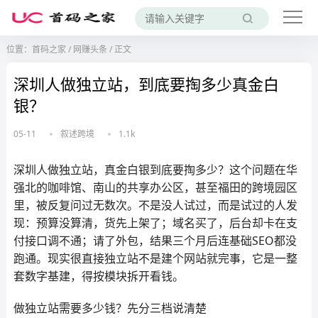
位置：
首码之家
/
网赚头条
/
正文
深圳人做独立站，到底要掏多少真金白
银？
05-11
叙述跨境
1.1k
深圳人做独立站，真金白银到底要掏多少？这个问题在华
强北的咖啡馆、南山的共享办公区，甚至福田的跨境园区
里，被反复问过无数次。不是没人试过，而是试过的人发
现：预算没算清，货先上架了；域名买了，后台却卡在支
付接口调不通；请了外包，结果三个月后连基础SEO都没
跑通。现实很直接独立站不是建个网站就完事，它是一整
套数字基建，得按模块拆开看钱。
做独立站需要多少钱？先分三档说清楚