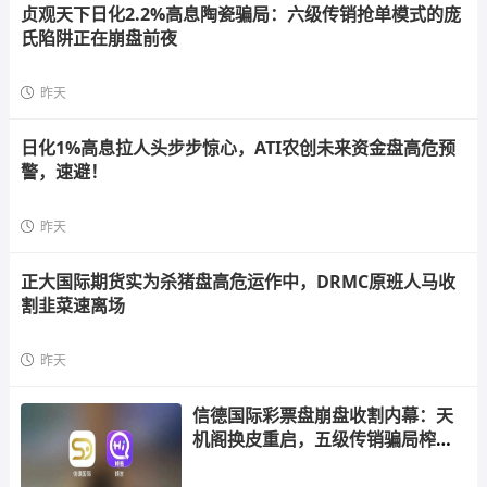
贞观天下日化2.2%高息陶瓷骗局：六级传销抢单模式的庞
氏陷阱正在崩盘前夜
昨天
日化1%高息拉人头步步惊心，ATI农创未来资金盘高危预
警，速避！
昨天
正大国际期货实为杀猪盘高危运作中，DRMC原班人马收
割韭菜速离场
昨天
信德国际彩票盘崩盘收割内幕：天
机阁换皮重启，五级传销骗局榨干
散户，立即