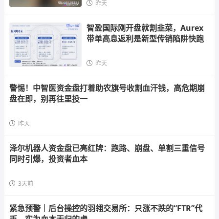
昨天
智盈国际刚开盘就割韭菜，Aurex
带单高息返利是新型传销陷阱快跑
昨天
警惕！中智医资金盘打着助农旗号收割血汗钱，高危期崩
盘在即，别再往里投一
昨天
泽尔机器人资金盘已亮红牌：跑路、崩盘、单割三重信号
同时引爆，投资者血本
3天前
紧急预警｜后台操控的羽翎交易所：只涨不跌的“FTR”代