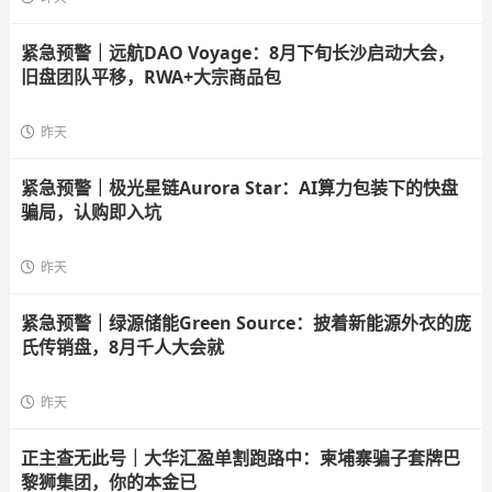
紧急预警｜远航DAO Voyage：8月下旬长沙启动大会，
旧盘团队平移，RWA+大宗商品包
昨天
紧急预警｜极光星链Aurora Star：AI算力包装下的快盘
骗局，认购即入坑
昨天
紧急预警｜绿源储能Green Source：披着新能源外衣的庞
氏传销盘，8月千人大会就
昨天
正主查无此号｜大华汇盈单割跑路中：柬埔寨骗子套牌巴
黎狮集团，你的本金已