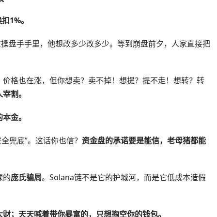
换扣1%。
在操盘手手里，他想改多少改多少。等到崩盘前夕，人家直接把
，价格也在涨，但你想卖？卖不掉！想提？提不走！想转？转
人宰割。
的本金。
盘安全兜底”。这话你也信？
资金盘的承诺要是能信，老母猪都能
裸的
庞氏骗局
。Solana链不是它的护城河，而是它低成本造假
大财；天天喊着带你暴富的，只想掏空你的钱包。