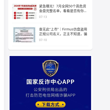
紧急曝光！7月全网50个高危资
金盘完整名单，看看是否有你正
在
07-13
查无此“上市”｜Firmus仿盘盗用
正规公司名义，正主不知道，骗
07-10