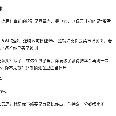
链！
矿。放屁！真正的挖矿是靠算力、靠电力，这玩意儿搞的是
“激活
，
8.8U起步，还特么每日涨1%
！这就好比你去菜市场买肉，老
。”逼着你早买早被割。
能领奖？错了！在这个盘子里，你满级了就得把本金再烧一次
仓
。你不充钱？那就锁死在里面当僵尸！
子！
0%。
啥意思？就是你下级要是等级比你高，你特么一分钱都拿不