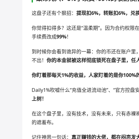
这盘子还有个狠招：
提现扣6%，转账扣6%，兑
你觉得扣得多？这还是“温柔期”。因为合约权限
手续费改成
99%
！
到时候你会看到诡异的一幕：你的币还在账户里
不出！
你的本金就被这样彻底锁死在盘子里，任
你盯着那每天1%的收益，人家盯着的是你100%
Daily1%吹嘘什么“充值全进流动池”、“官方控
上树！
在这个盘子里，没有技术，没有未来，只有赤裸
的遮羞布。
记住神恩一句话：
真正赚钱的大佬，都在闷声发