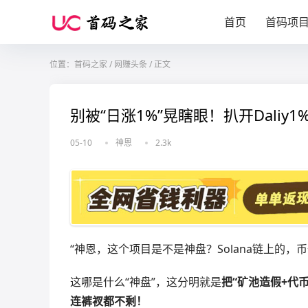
首页
首码项
位置：
首码之家
/
网赚头条
/
正文
别被“日涨1%”晃瞎眼！扒开Dali
05-10
神恩
2.3k
“神恩，这个项目是不是神盘？Solana链上的，
这哪是什么“神盘”，这分明就是
把“矿池造假+代
连裤衩都不剩！