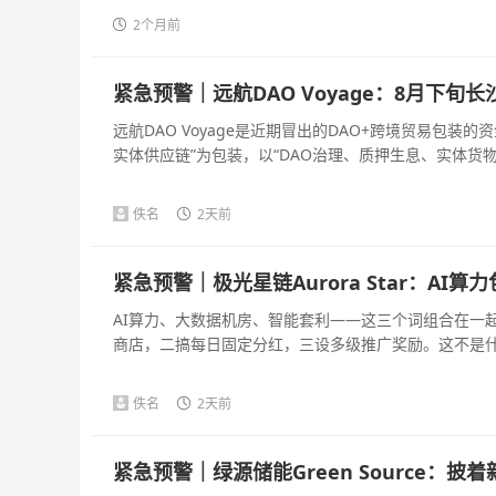
2个月前
紧急预警｜远航DAO Voyage：8月下
远航DAO Voyage是近期冒出的DAO+跨境贸易包
实体供应链”为包装，以“DAO治理、质押生息、实体货物兜
佚名
2天前
紧急预警｜极光星链Aurora Star：A
AI算力、大数据机房、智能套利——这三个词组合在一
商店，二搞每日固定分红，三设多级推广奖励。这不是什么A
佚名
2天前
紧急预警｜绿源储能Green Source：