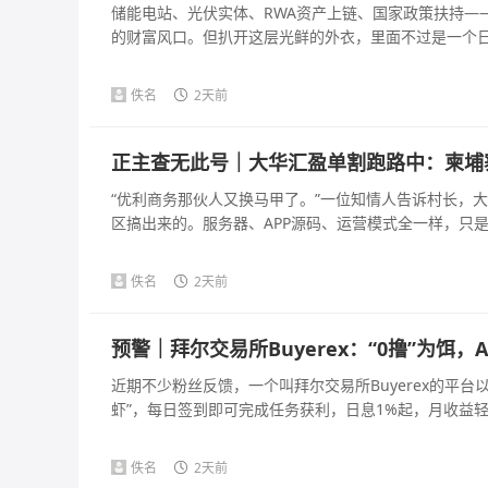
储能电站、光伏实体、RWA资产上链、国家政策扶持—
的财富风口。但扒开这层光鲜的外衣，里面不过是一个日化收
佚名
2天前
正主查无此号｜大华汇盈单割跑路中：柬埔
“优利商务那伙人又换马甲了。”一位知情人告诉村长，
区搞出来的。服务器、APP源码、运营模式全一样，只是主
佚名
2天前
预警｜拜尔交易所Buyerex：“0撸”为饵
近期不少粉丝反馈，一个叫拜尔交易所Buyerex的平台以
虾”，每日签到即可完成任务获利，日息1%起，月收益轻松
佚名
2天前