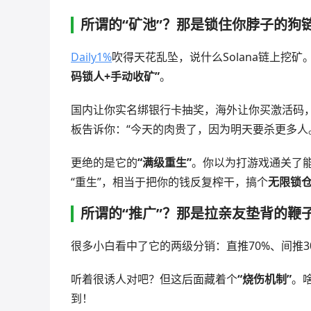
所谓的“矿池”？那是锁住你脖子的狗
Daily1%
吹得天花乱坠，说什么Solana链上挖
码锁人+手动收矿”
。
国内让你实名绑银行卡抽奖，海外让你买激活码
板告诉你：“今天的肉贵了，因为明天要杀更多人
更绝的是它的
“满级重生”
。你以为打游戏通关了
“重生”，相当于把你的钱反复榨干，搞个
无限锁
所谓的“推广”？那是拉亲友垫背的鞭
很多小白看中了它的两级分销：直推70%、间推3
听着很诱人对吧？但这后面藏着个
“烧伤机制”
。
到！