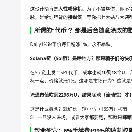
这设计简直是
人性粉碎机
。为了不被烧伤，你不
脉，是给你垫背的
接盘侠
！等你把七大姑八大姨
所谓的“代币”？那是后台随意涂改的
Daily1%说币价每日稳涨1%，永不暴跌。
Solana链（Sol链）是啥地方？那是骗子们的快
在Sol链上发个SPL代币，成本也就
10到18个U
，
标一点，价格就涨1%。这哪是市场行为？这就是
流通市值吹到2296万U，结果底池（流动性）才1
这是什么概念？就好比一辆小马（165万）拉着一
5！一旦没人进场，或者大家都要跑，那就是
踩踏
致命死穴：6%手续费+99%的收割权