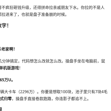
得不疯狂砸钱升级，还得拼命拉亲戚朋友下水。你拉的不是人
都拉进来了，也就是盘子准备崩的时候。
数字！
乐老家啊！
几分钟搞定，代码想怎么改就怎么改。操盘手坐在电脑前，鼠
单机版游戏
！
65万U。
辆大卡车（2296万）。你要是想取100块，池子里只有7块4毛
式归零
，操盘手直接卷款跑路，你连影子都追不上。
限