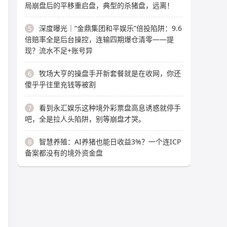
局崩盘后的平移重启盘，典型的杀猪盘，远离！
深度曝光｜“金鼎集团和平娱乐”倍投陷阱：9.6
5
倍赔率全是后台操控，连输四期爆仓清零——提
现？流水不足+账号异
牧场大亨的操盘手开新套餐就是在收网，你还
6
傻乎乎往里充钱等被割
看到永汇娱乐这种境外彩票盘高息诱惑就停手
7
吧，全是拉人头陷阱，别等崩盘才哭。
智慧养殖：AI养猪也能日收益3%？一个连ICP
8
备案都没有的境外资金盘