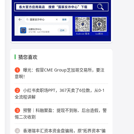
猜您喜欢
曝光：假冒CME Group芝加哥交易所，要注
1
意啊！
小红书卖职场PPT，367天卖了6位数，从0-1
2
全流程讲解
预警｜科融聚盈：提现不到账、后台造假，警
3
惕二次收割
香港瑞丰汇资本资金盘骗局，原“拓界资本”骗
4