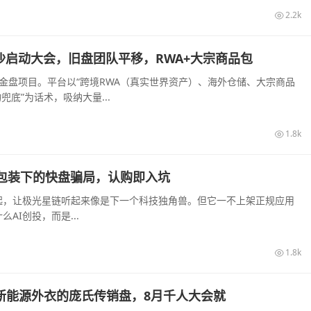
2.2k
旬长沙启动大会，旧盘团队平移，RWA+大宗商品包
装的资金盘项目。平台以“跨境RWA（真实世界资产）、海外仓储、大宗商品
底”为话术，吸纳大量...
1.8k
I算力包装下的快盘骗局，认购即入坑
起，让极光星链听起来像是下一个科技独角兽。但它一不上架正规应用
I创投，而是...
1.8k
披着新能源外衣的庞氏传销盘，8月千人大会就