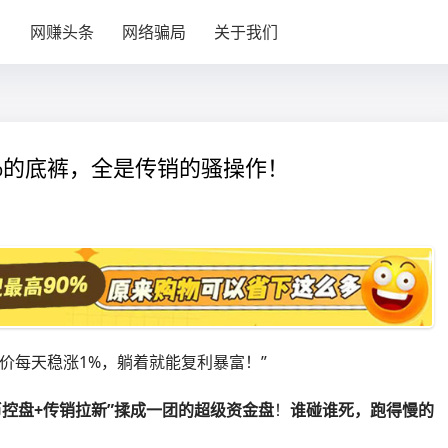
目
网赚头条
网络骗局
关于我们
y1%的底裤，全是传销的骚操作！
币价每天稳涨1%，躺着就能复利暴富！”
币控盘+传销拉新”揉成一团的超级资金盘
！
谁碰谁死，跑得慢的