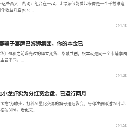
—这些高大上的词汇组合在一起，让绿源储能看起来像是一个千载难逢
益几百perc...
1.1k
寨骗子套牌巴黎狮集团，你的本金已
大华汇盈和之前曝光过的辉立期货、华融共创，根本就是同一个柬埔寨园
管不同，...
1.3k
，AI小龙虾实为分红资金盘，已运行两月
“0撸”为噱头，打着AI量化交易的旗号迅速裂变。号称注册即送“AI小龙
破30%。看似无...
1.5k