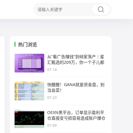
热门浏览
从“看广告赚钱”到倾家荡产｜星
汇甄选的209万，你一个子儿都
07-14
快醒醒！GANA就是资金盘，别
当韭菜！
07-23
OEXN黑平台，订单显示盈利平
仓直接变亏损容易造成账户爆仓
07-09