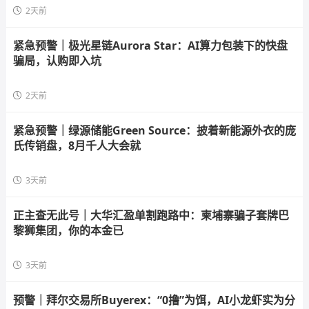
2天前
紧急预警｜极光星链Aurora Star：AI算力包装下的快盘
骗局，认购即入坑
2天前
紧急预警｜绿源储能Green Source：披着新能源外衣的庞
氏传销盘，8月千人大会就
3天前
正主查无此号｜大华汇盈单割跑路中：柬埔寨骗子套牌巴
黎狮集团，你的本金已
3天前
预警｜拜尔交易所Buyerex：“0撸”为饵，AI小龙虾实为分