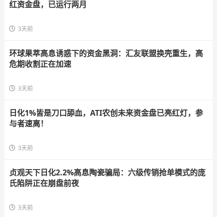
红资金盘，已运行两月
3天前
环球果萃高息诱惑下的资金黑洞：汇友联盟换壳重生，高
危期收割正在加速
3天前
日化1%皆是刀口舔血，ATI农创未来资金盘已亮红灯，参
与者速离！
3天前
贞观天下日化2.2%高息陶瓷骗局：六级传销抢单模式的庞
氏陷阱正在崩盘前夜
3天前