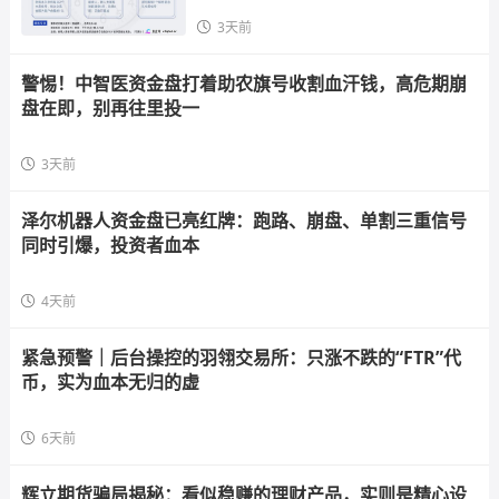
3天前
警惕！中智医资金盘打着助农旗号收割血汗钱，高危期崩
盘在即，别再往里投一
3天前
泽尔机器人资金盘已亮红牌：跑路、崩盘、单割三重信号
同时引爆，投资者血本
4天前
紧急预警｜后台操控的羽翎交易所：只涨不跌的“FTR”代
币，实为血本无归的虚
6天前
辉立期货骗局揭秘：看似稳赚的理财产品，实则是精心设