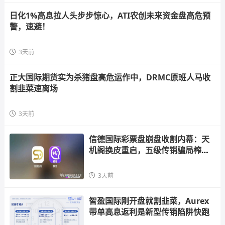
日化1%高息拉人头步步惊心，ATI农创未来资金盘高危预
警，速避！
3天前
正大国际期货实为杀猪盘高危运作中，DRMC原班人马收
割韭菜速离场
3天前
信德国际彩票盘崩盘收割内幕：天
机阁换皮重启，五级传销骗局榨干
散户，立即
3天前
智盈国际刚开盘就割韭菜，Aurex
带单高息返利是新型传销陷阱快跑