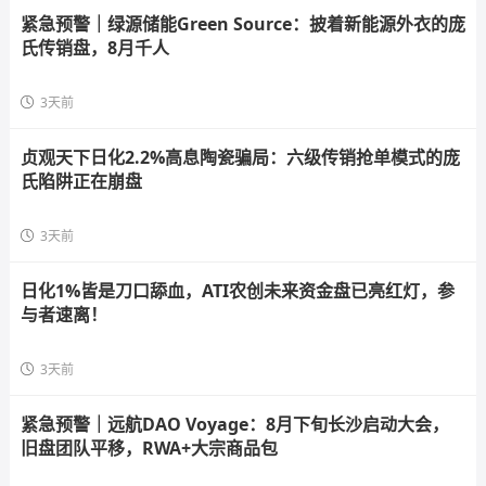
紧急预警｜绿源储能Green Source：披着新能源外衣的庞
氏传销盘，8月千人
3天前
贞观天下日化2.2%高息陶瓷骗局：六级传销抢单模式的庞
氏陷阱正在崩盘
3天前
日化1%皆是刀口舔血，ATI农创未来资金盘已亮红灯，参
与者速离！
3天前
紧急预警｜远航DAO Voyage：8月下旬长沙启动大会，
旧盘团队平移，RWA+大宗商品包