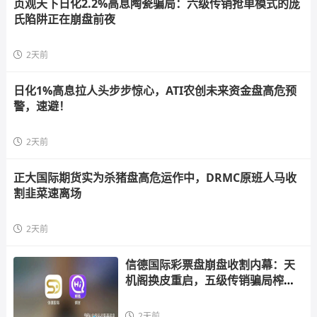
贞观天下日化2.2%高息陶瓷骗局：六级传销抢单模式的庞
氏陷阱正在崩盘前夜
2天前
日化1%高息拉人头步步惊心，ATI农创未来资金盘高危预
警，速避！
2天前
正大国际期货实为杀猪盘高危运作中，DRMC原班人马收
割韭菜速离场
2天前
信德国际彩票盘崩盘收割内幕：天
机阁换皮重启，五级传销骗局榨干
散户，立即
2天前