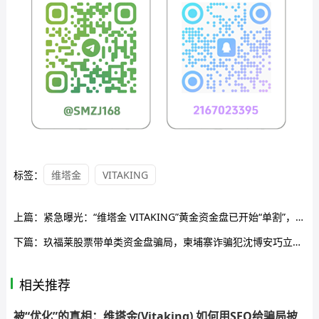
标签：
维塔金
VITAKING
上篇：
紧急曝光：“维塔金 VITAKING”黄金资金盘已开始“单割”，跑路前兆已现，还在参与的速度撤离！
下篇：
玖福莱股票带单类资金盘骗局，柬埔寨诈骗犯沈博安巧立名目欺诈老年人，马上要收割跑路了…
相关推荐
被“优化”的真相：维塔金(Vitaking) 如何用SEO给骗局披