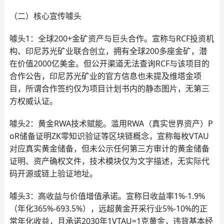
（二）核心宣传噱头
噱头1：全球200+金矿资产与巨头合作。宣称与RCF投资机
构、印尼苏光矿业联合创立，拥有全球200多座金矿，潜
在价值2000亿美金。但公开渠道无法查询RCF与该项目的
合作公告，印尼苏光矿业的官方信息也未提及维塔金项
目，所谓合作签约仅为项目计划书内的静态图片，无第三
方权威认证。
噱头2：黄金RWA技术赋能。滥用RWA（真实世界资产）P
oR储备证明ZK零知识验证等区块链概念，宣称每枚VTAU
对应真实黄金储备，但未公示任何第三方审计的黄金储备
证明、资产确权文件，技术模块仅为文字描述，无实际代
码开源或链上验证地址。
噱头3：高收益与价值增值承诺。宣称日收益率1%-1.9%
（年化365%-693.5%），远超黄金开采行业5%-10%的正
常年化收益，且承诺2030年1VTAU=1克黄金，违背基本经