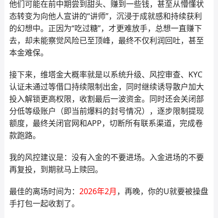
他们可能在前中期尝到甜头、赚到一些钱，甚至从懵懂状
态转变为向他人宣讲的“讲师”，沉浸于成就感和持续获利
的幻想中。正因为“吃过糖”，才更难放手，总想一直赚下
去，却未能察觉风险已至顶峰，最终不仅利润回吐，甚至
本金难保。
接下来，维塔金大概率就是以系统升级、风控审查、KYC
认证未通过等借口持续限制出金，同时继续诱导散户加大
投入解锁更高权限，收割最后一波资金。同时还会关闭部
分低等级账户（即当前爆料的封号情况），逐步限制提现
额度，最终关闭官网和APP，切断所有联系渠道，完成卷
款跑路。
我的风控建议是：没有入金的不要进场。入金进场的不要
再复投，到期就马上赎回。
最佳的离场时间为：
2026年2月
，再晚，你的U就要被操盘
手打包一起收割了。