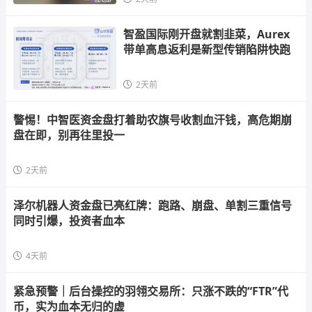
智盈国际刚开盘就割韭菜，Aurex
带单高息返利是新型传销陷阱快跑
2天前
警惕！中智医资金盘打着助农旗号收割血汗钱，高危期崩
盘在即，别再往里投一
2天前
泽尔机器人资金盘已亮红牌：跑路、崩盘、单割三重信号
同时引爆，投资者血本
4天前
紧急预警｜后台操控的羽翎交易所：只涨不跌的“FTR”代
币，实为血本无归的虚