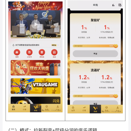
（二）模式：拉新裂变+层级分润的庞氏逻辑