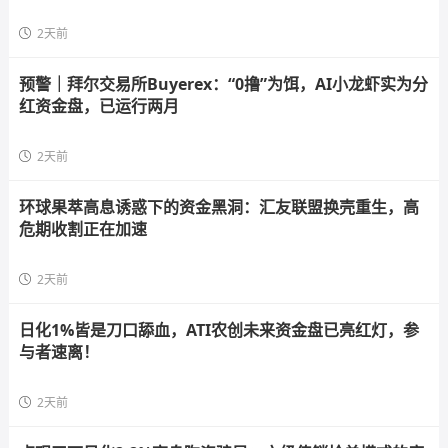
2天前
预警｜拜尔交易所Buyerex：“0撸”为饵，AI小龙虾实为分
红资金盘，已运行两月
2天前
环球果萃高息诱惑下的资金黑洞：汇友联盟换壳重生，高
危期收割正在加速
2天前
日化1%皆是刀口舔血，ATI农创未来资金盘已亮红灯，参
与者速离！
2天前