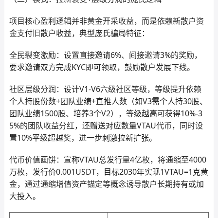
项目核心盈利逻辑并非黄金开采收益，而是依赖新散户资
金支付旧散户收益，典型庞氏骗局特征：
全民裂变激励：设置直接邀请6%、间接邀请3%的奖励，
要求邀请双方完成KYC即可领取，鼓励散户发展下线。
社区层级分润：设计V1-V6六级社区等级，等级提升依赖
个人持股份数+团队业绩+直推人数（如V3需个人持30股、
团队业绩1500股、培养3个V2），等级越高可获得10%-3
5%的团队收益分红，还赠送对应数量VTAU代币，同时设
置10%平级超越奖，进一步刺激拉新扩张。
代币价值画饼：宣称VTAU总发行量4亿枚，将通缩至4000
万枚，发行价0.001USDT，目标2030年实现1VTAU=1克黄
金，通过通缩增值资产锚定等概念诱导散户长期持有或加
大投入。