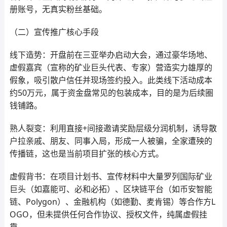
册账号，无真实粉丝基础。
（二）宣传推广核心手段
线下造势：开盘前在三亚举办启动大会，通过豪华场地、
虚假嘉宾（宣称的矿业巨头代表、专家）营造实力雄厚的
假象，吸引散户信任并现场签约投入。此类线下活动成本
约50万元，属于资金盘常见的包装成本，目的是为后续圈
钱铺路。
熟人裂变：利用直接+间接邀请奖励层级分润机制，诱导散
户拉亲戚、朋友、同事入局，形成一人被骗，全家遭殃的
传播链，这也是当前项目扩张的核心方式。
虚假背书：在项目计划书、宣传材料中大量罗列国际矿业
巨头（如嘉能可、必和必拓）、区块链平台（如币安智能
链、Polygon）、金融机构（如德勤、麦肯锡）等合作方L
OGO，但未提供任何合作协议、授权文件，纯属虚假挂