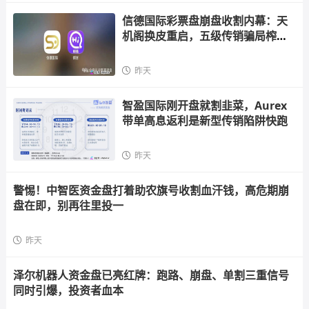
信德国际彩票盘崩盘收割内幕：天
机阁换皮重启，五级传销骗局榨干
散户，立即
昨天
智盈国际刚开盘就割韭菜，Aurex
带单高息返利是新型传销陷阱快跑
昨天
警惕！中智医资金盘打着助农旗号收割血汗钱，高危期崩
盘在即，别再往里投一
昨天
泽尔机器人资金盘已亮红牌：跑路、崩盘、单割三重信号
同时引爆，投资者血本