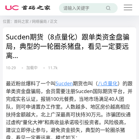
位置：
首码之家
/
网络骗局
/
正文
Sucden期货（8点量化）跟单类资金盘骗
局，典型的一轮圈杀猪盘，看见一定要远
离…
10-29
加载中
11.7k
最近粉丝爆料了一个叫
Sucden
期货也叫（
八点量化
）的跟
单类资金盘骗局，会员需要注册Sucden国际期货平台，并
完成实名认证，报销100元餐费，当地市场满足40人团
队，则可申请置办工作室。人数越多、地区房价越高相应
扶持金额越大，北上广深最高可扶持30万元。诈骗团伙通
过虚构“量化大神”和高收益承诺吸引投资者。风险极高，
建议立即停止参与，避免资金损失，典型的一轮圈杀猪
盘，看见一定要远离，模式如下：