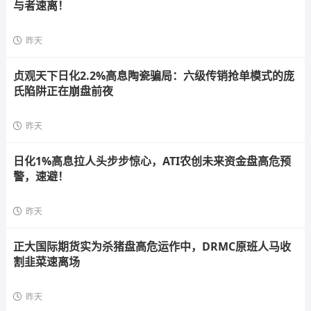
与者速离！
昨天
贞观天下日化2.2%高息陶瓷骗局：六级传销抢单模式的庞
氏陷阱正在崩盘前夜
昨天
日化1%高息拉人头步步惊心，ATI农创未来资金盘高危预
警，速避！
昨天
正大国际期货实为杀猪盘高危运作中，DRMC原班人马收
割韭菜速离场
昨天