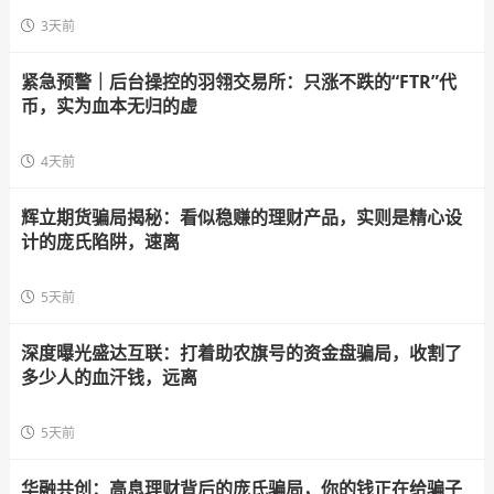
3天前
紧急预警｜后台操控的羽翎交易所：只涨不跌的“FTR”代
币，实为血本无归的虚
4天前
辉立期货骗局揭秘：看似稳赚的理财产品，实则是精心设
计的庞氏陷阱，速离
5天前
深度曝光盛达互联：打着助农旗号的资金盘骗局，收割了
多少人的血汗钱，远离
5天前
华融共创：高息理财背后的庞氏骗局，你的钱正在给骗子