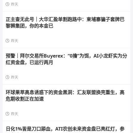
昨天
正主查无此号｜大华汇盈单割跑路中：柬埔寨骗子套牌巴
黎狮集团，你的本金已
昨天
预警｜拜尔交易所Buyerex：“0撸”为饵，AI小龙虾实为分
红资金盘，已运行两月
昨天
环球果萃高息诱惑下的资金黑洞：汇友联盟换壳重生，高
危期收割正在加速
昨天
日化1%皆是刀口舔血，ATI农创未来资金盘已亮红灯，参