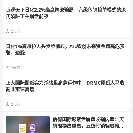
贞观天下日化2.2%高息陶瓷骗局：六级传销抢单模式的庞
氏陷阱正在崩盘前夜
2天前
日化1%高息拉人头步步惊心，ATI农创未来资金盘高危预
警，速避！
2天前
正大国际期货实为杀猪盘高危运作中，DRMC原班人马收
割韭菜速离场
2天前
信德国际彩票盘崩盘收割内幕：天
机阁换皮重启，五级传销骗局榨干
散户，立即