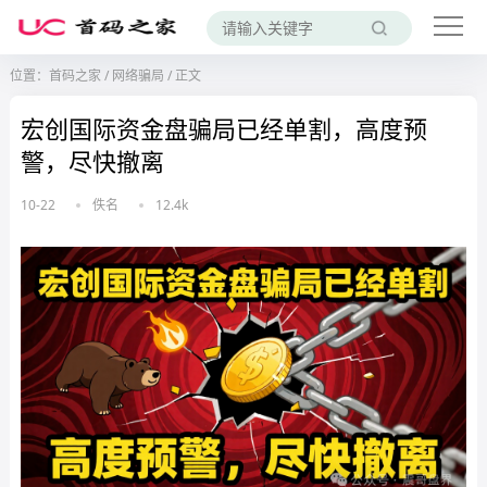
位置：
首码之家
/
网络骗局
/
正文
宏创国际资金盘骗局已经单割，高度预
警，尽快撤离
10-22
佚名
12.4k