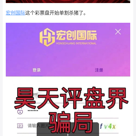
宏创国际
这个彩票盘开始单割杀猪了。