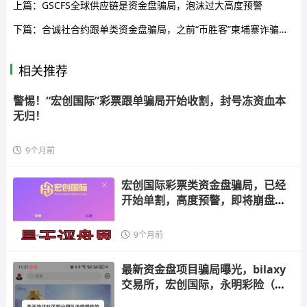
上篇：
GSCFS全球供应链是资金盘骗局，泡沫过大高度预警
下篇：
合诚社合约跟单类资金盘骗局，之前“币胜客”柬埔寨诈骗团伙搞的平移重启盘，你又去填坑了吗？
相关推荐
警惕！“宏创国际”彩票跟单骗局开始收割，封号冻资血本
无归！
9个月前
宏创国际彩票类资金盘骗局，已经
开始单割，高度预警，即将崩盘跑
路
9个月前
最新资金盘项目骗局曝光，bilaxy
交易所，宏创国际，永明彩险（永
明金