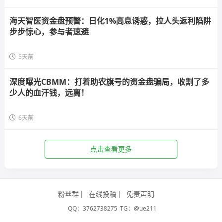
海天智医资金盘预警：日化1%高息诱惑，拉人头返利陷阱
步步惊心，参与者速避
5天前
深度曝光CBMM：打着助农旗号的资金盘骗局，收割了多
少人的血汗钱，远离！
6天前
点击查看更多
粉丝群
在线投稿
免责声明
QQ：3762738275
TG：@ue211