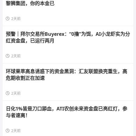
黎狮集团，你的本金已
2天前
预警｜拜尔交易所Buyerex：“0撸”为饵，AI小龙虾实为分
红资金盘，已运行两月
2天前
环球果萃高息诱惑下的资金黑洞：汇友联盟换壳重生，高
危期收割正在加速
2天前
日化1%皆是刀口舔血，ATI农创未来资金盘已亮红灯，参
与者速离！
2天前