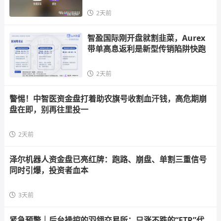
2天前
智盈国际刚开盘就割韭菜，Aurex
带单高息返利是新型传销陷阱快跑
2天前
警惕！中智医资金盘打着助农旗号收割血汗钱，高危期崩
盘在即，别再往里投一
2天前
泽尔机器人资金盘已亮红牌：跑路、崩盘、单割三重信号
同时引爆，投资者血本
3天前
紧急预警｜后台操控的羽翎交易所：只涨不跌的“FTR”代