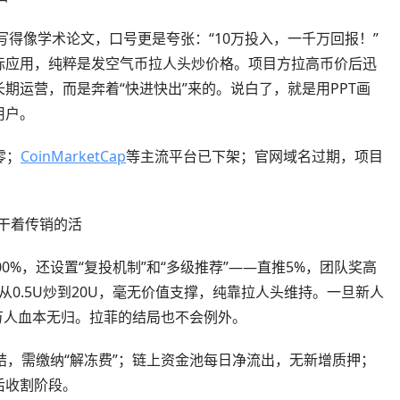
书写得像学术论文，口号更是夸张：“10万投入，一千万回报！”
际应用，纯粹是发空气币拉人头炒价格。项目方拉高币价后迅
期运营，而是奔着“快进快出”来的。说白了，就是用PPT画
用户。
零；
CoinMarketCap
等主流平台已下架；官网域名过期，项目
，干着传销的活
7000%，还设置“复投机制”和“多级推荐”——直推5%，团队奖高
从0.5U炒到20U，毫无价值支撑，纯靠拉人头维持。一旦新人
0万人血本无归。拉菲的结局也不会例外。
结，需缴纳“解冻费”；链上资金池每日净流出，无新增质押；
后收割阶段。