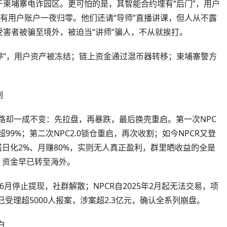
柬埔寨电诈园区。更可怕的是，其智能合约埋有“后门”，用户
已有用户账户一夜归零。他们还请“导师”直播讲课，但人从不露
害者被骗至境外，被迫当“讲师”骗人，不从就挨打。
暂停”，用户资产被冻结；链上资金通过混币器转移；柬埔寨警方
割
路却一成不变：先拉盘，再暴跌，最后换壳重启。第一次NPC
，跌幅超99%；第二次NPC2.0锁仓重启，再次收割；如今NPCR又登
诺日化2%、月赚80%，实则无人真正盈利，群里晒收益的全是
，资金早已转至海外。
24年6月停止提现，社群解散；NPCR自2025年2月起无法交易，项
已受理超5000人报案，涉案超2.3亿元，确认全系列崩盘。
白