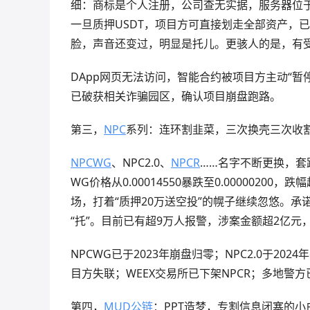
细：商标是个人注册，公司查无实据，服务器位于
一旦质押USDT，项目方可直接划走全部资产，
脸，声音还变过，明显是托儿。更骇人的是，有受
DApp网页无法访问，智能合约被项目方主动“
已破获相关诈骗园区，确认项目崩盘跑路。
第三，
NPC
系列：连环割韭菜，三次换壳三次收
NPCWG
、NPC2.0、
NPCR
……名字不断更换，套
WG价格从0.00014550暴跌至0.00000200
场，打着“质押20万送空投”的幌子继续忽悠。承
“托”。目前已有超9万人报警，涉案金额超2亿元
NPCWG已于2023年崩盘归零；NPC2.0于20
目方失联；WEEX交易所已下架NPCR；多地警方
第四，
MUD公链
：PPT造梦，专割信息闭塞的小