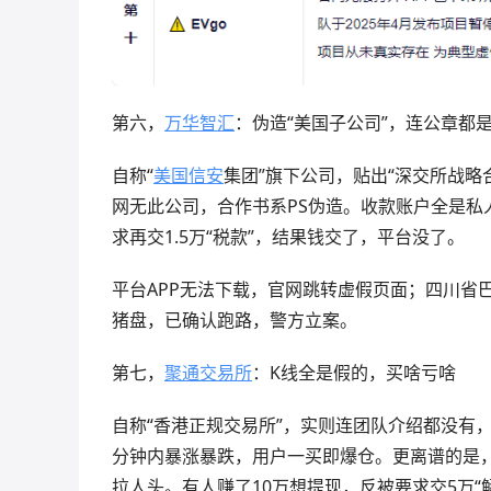
第六，
万华智汇
：伪造“美国子公司”，连公章都是
自称“
美国信安
集团”旗下公司，贴出“深交所战略
网无此公司，合作书系PS伪造。收款账户全是私人U
求再交1.5万“税款”，结果钱交了，平台没了。
平台APP无法下载，官网跳转虚假页面；四川省巴
猪盘，已确认跑路，警方立案。
第七，
聚通交易所
：K线全是假的，买啥亏啥
自称“香港正规交易所”，实则连团队介绍都没有
分钟内暴涨暴跌，用户一买即爆仓。更离谱的是，2
拉人头。有人赚了10万想提现，反被要求交5万“