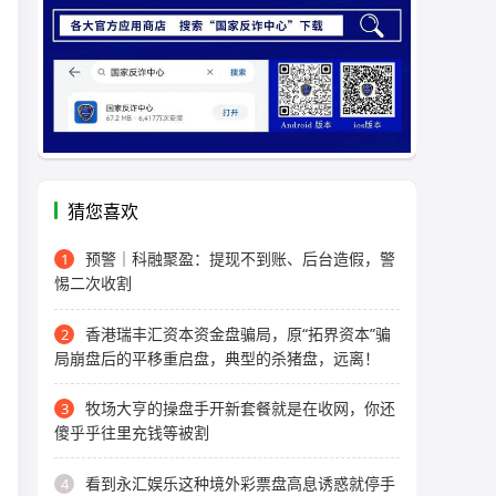
猜您喜欢
预警｜科融聚盈：提现不到账、后台造假，警
1
惕二次收割
香港瑞丰汇资本资金盘骗局，原“拓界资本”骗
2
局崩盘后的平移重启盘，典型的杀猪盘，远离！
牧场大亨的操盘手开新套餐就是在收网，你还
3
傻乎乎往里充钱等被割
看到永汇娱乐这种境外彩票盘高息诱惑就停手
4