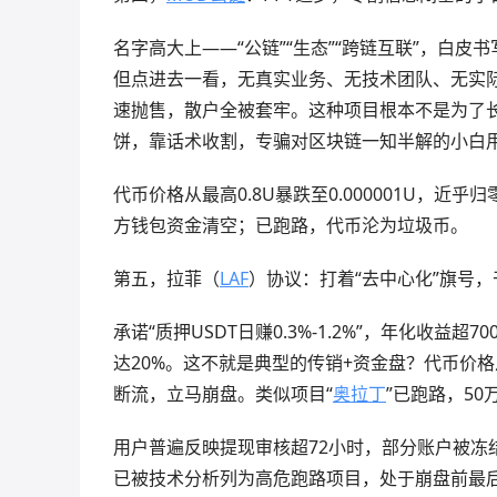
名字高大上——“公链”“生态”“跨链互联”，白皮
但点进去一看，无真实业务、无技术团队、无实
速抛售，散户全被套牢。这种项目根本不是为了长
饼，靠话术收割，专骗对区块链一知半解的小白
代币价格从最高0.8U暴跌至0.000001U，近乎归
方钱包资金清空；已跑路，代币沦为垃圾币。
第五，拉菲（
LAF
）协议：打着“去中心化”旗号
承诺“质押USDT日赚0.3%-1.2%”，年化收益超
达20%。这不就是典型的传销+资金盘？代币价格
断流，立马崩盘。类似项目“
奥拉丁
”已跑路，5
用户普遍反映提现审核超72小时，部分账户被冻
已被技术分析列为高危跑路项目，处于崩盘前最