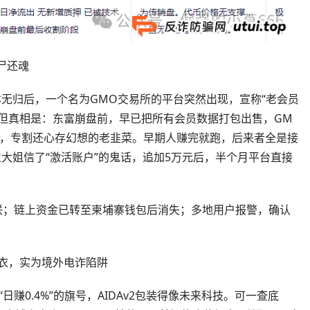
尸还魂
本无归后，一个名为GMO交易所的平台突然出现，宣称“老会员
但真相是：东富崩盘前，早已把所有会员数据打包出售，GM
”，专割还心存幻想的老韭菜。早期人赚完就跑，后来者全是接
位大姐信了“激活账户”的鬼话，追加5万元后，半个月平台直接
联；链上资金已转至柬埔寨钱包后消失；多地用户报警，确认
衣，实为境外电诈陷阱
日赚0.4%”的旗号，AIDAv2包装得像未来科技。可一查底