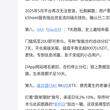
2025年5月平台再次无法登录，社群解散；用户
kShield报告指出资金流向缅北钱包，确认已二
第八，
VAX
（
VaultX
）：7天跑路，史上最短命盘
门槛低至20U即可参与，号称“智能合约自动分红
7天，平台直接关服，操盘手卷走超800万USD
更快。专割信息闭塞、急于求成的小白用户。
DApp网站域名被封，合约停止分红；链上数据显
路，生命周期不足10天。
第九，
鑫合盛
CMC
M
ARK
ETS：换壳重生的老骗
打着“跟单理财”旗号，承诺日化2%-10%，导
术与此前跑路的“
新利众
”如出一辙。这就是典型