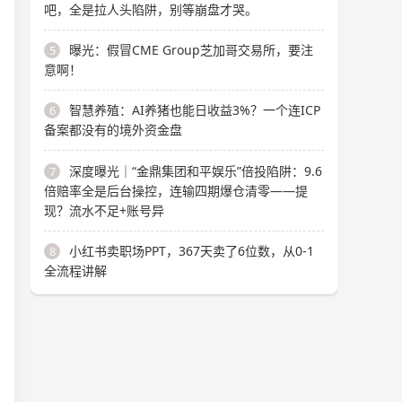
吧，全是拉人头陷阱，别等崩盘才哭。
曝光：假冒CME Group芝加哥交易所，要注
5
意啊！
智慧养殖：AI养猪也能日收益3%？一个连ICP
6
备案都没有的境外资金盘
深度曝光｜“金鼎集团和平娱乐”倍投陷阱：9.6
7
倍赔率全是后台操控，连输四期爆仓清零——提
现？流水不足+账号异
小红书卖职场PPT，367天卖了6位数，从0-1
8
全流程讲解