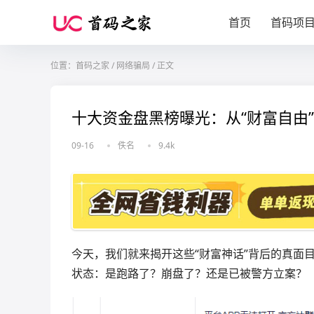
首页
首码项
位置：
首码之家
/
网络骗局
/
正文
十大资金盘黑榜曝光：从“财富自由
09-16
佚名
9.4k
今天，我们就来揭开这些“财富神话”背后的真面
状态：是跑路了？崩盘了？还是已被警方立案？