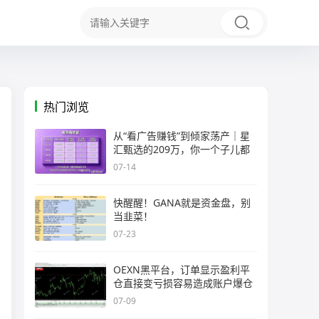
热门浏览
从“看广告赚钱”到倾家荡产｜星
汇甄选的209万，你一个子儿都
07-14
快醒醒！GANA就是资金盘，别
当韭菜！
07-23
OEXN黑平台，订单显示盈利平
仓直接变亏损容易造成账户爆仓
07-09