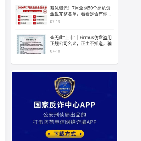
紧急曝光！7月全网50个高危资
金盘完整名单，看看是否有你正
在
07-13
查无此“上市”｜Firmus仿盘盗用
正规公司名义，正主不知道，骗
07-10