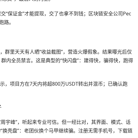
需交“保证金”才能提现，交了也拿不到钱；区块链安全公司Pec
次跑路。
”，群里天天有人晒“收益截图”，营造火爆假象。结果曝光后仅
T，群内全员禁言。这是典型的“快闪盘”：建得快，骗得快，跑得
示，项目方在7天内将超800万USDT转出并混币；已确认跑
子
师叫“周宇峰”，听起来专业可信。但一经比对，其界面、模式、话
的“换壳盘”：老团伙换个马甲继续骗。注册无需手机号，下载链