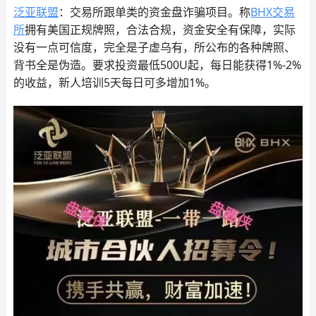
泛亚联盟
：交易所跟单类的资金盘诈骗项目。称
BHX交易
所
拥有美国正规牌照，合法合规，资金安全有保障，实际
没有一点可信度，完全是子虚乌有，所公布的各种牌照、
背书全是伪造。要求投资最低500U起，每日能获得1%-2%
的收益，新人培训5天每日可多增加1%。