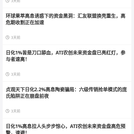
3天前
环球果萃高息诱惑下的资金黑洞：汇友联盟换壳重生，高
危期收割正在加速
3天前
日化1%皆是刀口舔血，ATI农创未来资金盘已亮红灯，参
与者速离！
3天前
贞观天下日化2.2%高息陶瓷骗局：六级传销抢单模式的庞
氏陷阱正在崩盘前夜
3天前
日化1%高息拉人头步步惊心，ATI农创未来资金盘高危预
警，速避！