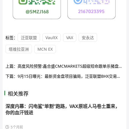
标签：
泛亚联盟
VaultX
VAX
安永达
塔维拉亚洲
MCN EX
上篇：
高度风险预警:鑫合盛CMCMARKETS超级短命跟单杀猪盘，正在疯狂拉人头！
下篇：
9月15日曝光：最新资金盘项目骗局，泛亚联盟BHX交易所，中国华能，火币联盟，VAX（VaultX）随时可能卷钱跑路！
相关推荐
深度内幕：闪电鲨“单割”跑路，VAX原班人马卷土重来，
你的血汗钱进
5个月前