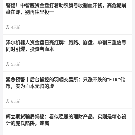
警惕！中智医资金盘打着助农旗号收割血汗钱，高危期崩
盘在即，别再往里投一
4天前
泽尔机器人资金盘已亮红牌：跑路、崩盘、单割三重信号
同时引爆，投资者血本
5天前
紧急预警｜后台操控的羽翎交易所：只涨不跌的“FTR”代
币，实为血本无归的虚
6天前
辉立期货骗局揭秘：看似稳赚的理财产品，实则是精心设
计的庞氏陷阱，速离