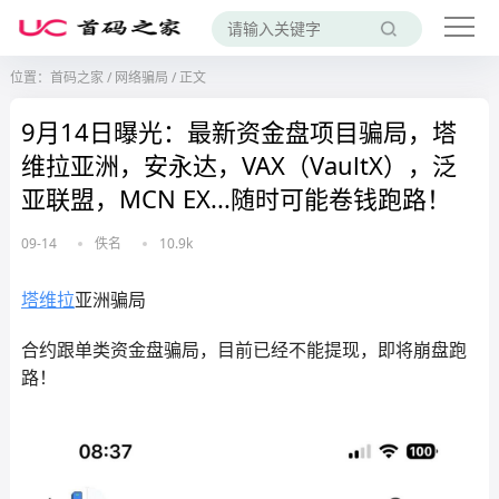
位置：
首码之家
/
网络骗局
/
正文
9月14日曝光：最新资金盘项目骗局，塔
维拉亚洲，安永达，VAX（VaultX），泛
亚联盟，MCN EX...随时可能卷钱跑路！
09-14
佚名
10.9k
塔维拉
亚洲骗局
合约跟单类资金盘骗局，目前已经不能提现，即将崩盘跑
路！