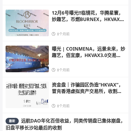
12月6号曝光‼️临镜花，华腾星寰，
妙趣艺，币燃BURNEX，HKVAX3.
0，CFXH-
8个月前
曝光 | COINMENA，远景未来，妙
趣艺，佰宜康，HKVAX3.0交易
所，香港创科等
8个月前
资金盘｜诈骗园区伪造“HKVAX”，
冒充香港虚拟资产交易所，收割韭
菜毫
8个月前
远航DAO年化百倍收益，同类传销盘已集体崩盘，
最新
旧盘平移长沙站最后的收割