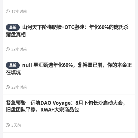
17小时前
山河天下阶梯爬墙+OTC搬砖：年化60%的庞氏杀
最新
猪盘真相
23小时前
null 星汇甄选年化60%，鼎裕盟已崩，你的本金正
最新
在填坑
23小时前
紧急预警｜远航DAO Voyage：8月下旬长沙启动大会，
旧盘团队平移，RWA+大宗商品包
3天前