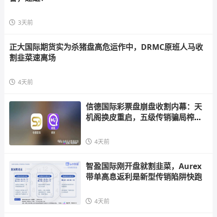
3天前
正大国际期货实为杀猪盘高危运作中，DRMC原班人马收
割韭菜速离场
4天前
信德国际彩票盘崩盘收割内幕：天
机阁换皮重启，五级传销骗局榨干
散户，立即
4天前
智盈国际刚开盘就割韭菜，Aurex
带单高息返利是新型传销陷阱快跑
4天前