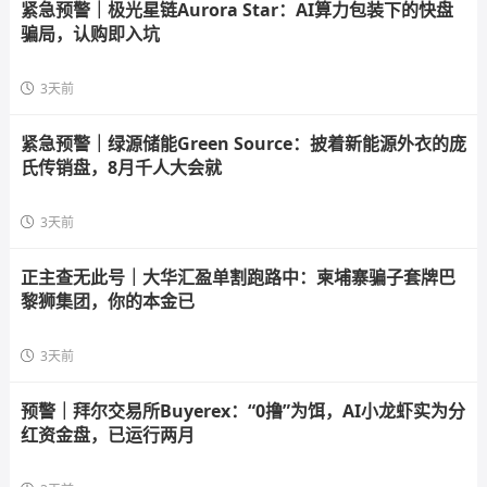
紧急预警｜极光星链Aurora Star：AI算力包装下的快盘
骗局，认购即入坑
3天前
紧急预警｜绿源储能Green Source：披着新能源外衣的庞
氏传销盘，8月千人大会就
3天前
正主查无此号｜大华汇盈单割跑路中：柬埔寨骗子套牌巴
黎狮集团，你的本金已
3天前
预警｜拜尔交易所Buyerex：“0撸”为饵，AI小龙虾实为分
红资金盘，已运行两月