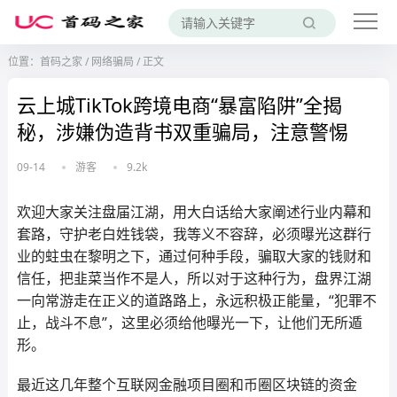
位置：
首码之家
/
网络骗局
/
正文
云上城TikTok跨境电商“暴富陷阱”全揭
秘，涉嫌伪造背书双重骗局，注意警惕
09-14
游客
9.2k
欢迎大家关注盘届江湖，用大白话给大家阐述行业内幕和
套路，守护老白姓钱袋，我等义不容辞，必须曝光这群行
业的蛀虫在黎明之下，通过何种手段，骗取大家的钱财和
信任，把韭菜当作不是人，所以对于这种行为，盘界江湖
一向常游走在正义的道路路上，永远积极正能量，“犯罪不
止，战斗不息”，这里必须给他曝光一下，让他们无所遁
形。
最近这几年整个互联网金融项目圈和币圈区块链的资金