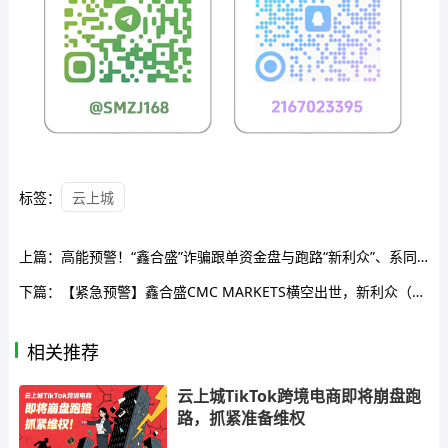
标签：
云上城
上篇：
高能预警！“鑫合盛”诈骗跟单资金盘与跑路“新利众”、系同一诈骗团伙，换皮诈骗需严防！
下篇：
【紧急预警】鑫合盛CMC MARKETS横空出世，新利众（鑫佰利）卷土重来？
相关推荐
云上城TikTok跨境电商即将崩盘跑
路，抓紧准备维权