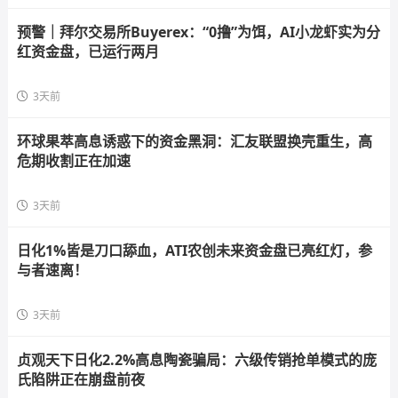
预警｜拜尔交易所Buyerex：“0撸”为饵，AI小龙虾实为分
红资金盘，已运行两月
3天前
环球果萃高息诱惑下的资金黑洞：汇友联盟换壳重生，高
危期收割正在加速
3天前
日化1%皆是刀口舔血，ATI农创未来资金盘已亮红灯，参
与者速离！
3天前
贞观天下日化2.2%高息陶瓷骗局：六级传销抢单模式的庞
氏陷阱正在崩盘前夜