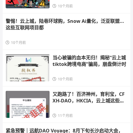
10个月前
警惕！云上城，陆巷环球购，Snow Ai量化，泛亚联盟...
这些互联网项目都
10个月前
当心被骗的血本无归！揭秘“云上城
tiktok跨境电商”骗局，崩盘倒计时
10个月前
又跑路了！百济神州，育利宝，CF
XH-DAO，HKCIA，云上城这些项
目都是资金
11个月前
紧急预警｜远航DAO Voyage：8月下旬长沙启动大会，