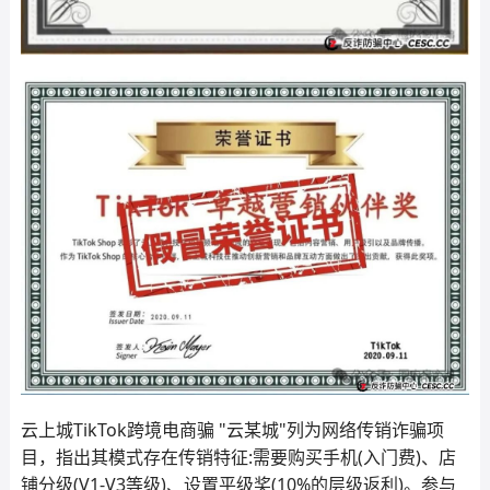
云上城TikTok跨境电商骗 "云某城"列为网络传销诈骗项
目，指出其模式存在传销特征:需要购买手机(入门费)、店
铺分级(V1-V3等级)、设置平级奖(10%的层级返利)。参与