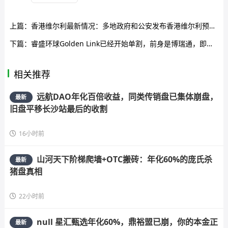
上篇：
香港维尔利最新情况：多地政府和公安发布香港维尔利预警消息！同时单割在加速！
下篇：
睿盛环球Golden Link已经开始单割，前身是博瑞通，即将全线崩盘跑路。
相关推荐
远航DAO年化百倍收益，同类传销盘已集体崩盘，
最新
旧盘平移长沙站最后的收割
16小时前
山河天下阶梯爬墙+OTC搬砖：年化60%的庞氏杀
最新
猪盘真相
22小时前
null 星汇甄选年化60%，鼎裕盟已崩，你的本金正
最新