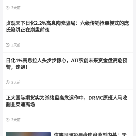
3天前
贞观天下日化2.2%高息陶瓷骗局：六级传销抢单模式的庞
氏陷阱正在崩盘前夜
3天前
日化1%高息拉人头步步惊心，ATI农创未来资金盘高危预
警，速避！
3天前
正大国际期货实为杀猪盘高危运作中，DRMC原班人马收
割韭菜速离场
3天前
信德国际彩票盘崩盘收割内幕：天