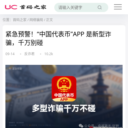
位置：
首码之家
/
网络骗局
/
正文
紧急预警！“中国代表币”APP 是新型诈
骗，千万别碰
09-14
反诈君
10.2k