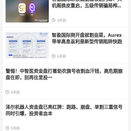
机阁换皮重启，五级传销骗局榨干
散户，立即
3天前
智盈国际刚开盘就割韭菜，Aurex
带单高息返利是新型传销陷阱快跑
4天前
警惕！中智医资金盘打着助农旗号收割血汗钱，高危期崩
盘在即，别再往里投一
4天前
泽尔机器人资金盘已亮红牌：跑路、崩盘、单割三重信号
同时引爆，投资者血本
5天前