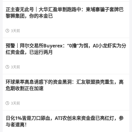
正主查无此号｜大华汇盈单割跑路中：柬埔寨骗子套牌巴
黎狮集团，你的本金已
3天前
预警｜拜尔交易所Buyerex：“0撸”为饵，AI小龙虾实为分
红资金盘，已运行两月
3天前
环球果萃高息诱惑下的资金黑洞：汇友联盟换壳重生，高
危期收割正在加速
3天前
日化1%皆是刀口舔血，ATI农创未来资金盘已亮红灯，参
与者速离！