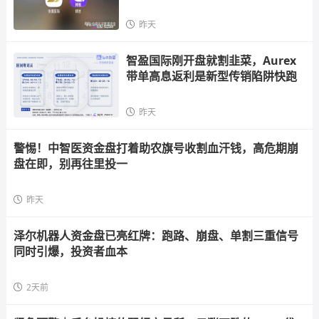
散户，立即
昨天
智盈国际刚开盘就割韭菜，Aurex
带单高息返利是新型传销陷阱快跑
昨天
警惕！中智医资金盘打着助农旗号收割血汗钱，高危期崩
盘在即，别再往里投一
昨天
泽尔机器人资金盘已亮红牌：跑路、崩盘、单割三重信号
同时引爆，投资者血本
2天前