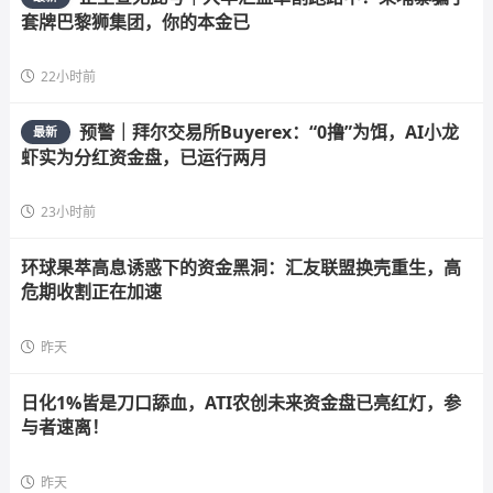
套牌巴黎狮集团，你的本金已
22小时前
预警｜拜尔交易所Buyerex：“0撸”为饵，AI小龙
最新
虾实为分红资金盘，已运行两月
23小时前
环球果萃高息诱惑下的资金黑洞：汇友联盟换壳重生，高
危期收割正在加速
昨天
日化1%皆是刀口舔血，ATI农创未来资金盘已亮红灯，参
与者速离！
昨天