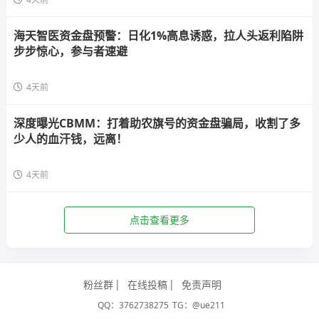
海天智医资金盘预警：日化1%高息诱惑，拉人头返利陷阱
步步惊心，参与者速避
4天前
深度曝光CBMM：打着助农旗号的资金盘骗局，收割了多
少人的血汗钱，远离！
4天前
点击查看更多
粉丝群
在线投稿
免责声明
QQ：3762738275
TG：@ue211