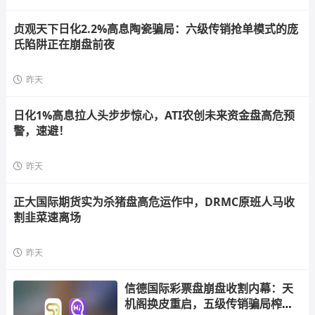
贞观天下日化2.2%高息陶瓷骗局：六级传销抢单模式的庞
氏陷阱正在崩盘前夜
昨天
日化1%高息拉人头步步惊心，ATI农创未来资金盘高危预
警，速避！
昨天
正大国际期货实为杀猪盘高危运作中，DRMC原班人马收
割韭菜速离场
昨天
信德国际彩票盘崩盘收割内幕：天
机阁换皮重启，五级传销骗局榨干