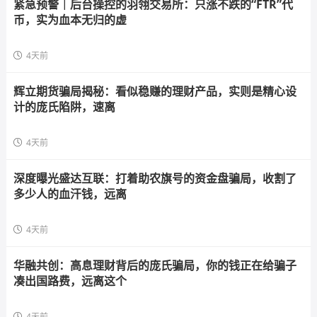
紧急预警｜后台操控的羽翎交易所：只涨不跌的“FTR”代
币，实为血本无归的虚
4天前
辉立期货骗局揭秘：看似稳赚的理财产品，实则是精心设
计的庞氏陷阱，速离
4天前
深度曝光盛达互联：打着助农旗号的资金盘骗局，收割了
多少人的血汗钱，远离
4天前
华融共创：高息理财背后的庞氏骗局，你的钱正在给骗子
凑出国路费，远离这个
4天前