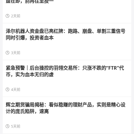
盘在即，别再往里投一
2天前
泽尔机器人资金盘已亮红牌：跑路、崩盘、单割三重信号
同时引爆，投资者血本
3天前
紧急预警｜后台操控的羽翎交易所：只涨不跌的“FTR”代
币，实为血本无归的虚
4天前
辉立期货骗局揭秘：看似稳赚的理财产品，实则是精心设
计的庞氏陷阱，速离
5天前