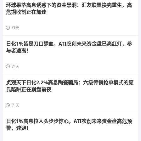
环球果萃高息诱惑下的资金黑洞：汇友联盟换壳重生，高
危期收割正在加速
昨天
日化1%皆是刀口舔血，ATI农创未来资金盘已亮红灯，参
与者速离！
昨天
贞观天下日化2.2%高息陶瓷骗局：六级传销抢单模式的庞
氏陷阱正在崩盘前夜
昨天
日化1%高息拉人头步步惊心，ATI农创未来资金盘高危预
警，速避！