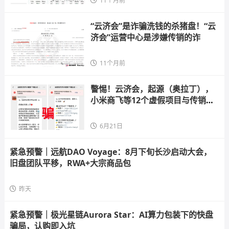
11个月前
“云济会”是诈骗洗钱的杀猪盘！“云
济会”运营中心是涉嫌传销的诈
11个月前
警惕！云济会，起源（奥拉丁），
小米商飞等12个虚假项目与传销组
织，
6月21日
紧急预警｜远航DAO Voyage：8月下旬长沙启动大会，
旧盘团队平移，RWA+大宗商品包
昨天
紧急预警｜极光星链Aurora Star：AI算力包装下的快盘
骗局，认购即入坑