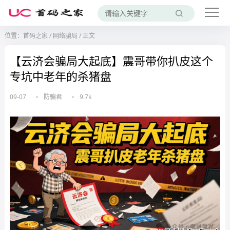
位置：
首码之家
/
网络骗局
/
正文
【云济会骗局大起底】震哥带你扒皮这个
专坑中老年的杀猪盘
09-07
防骗君
9.7k