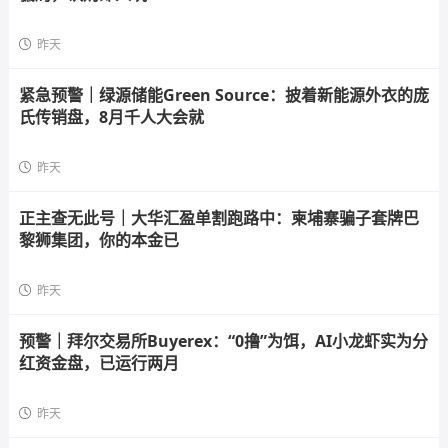
昨天
紧急预警｜绿源储能Green Source：披着新能源外衣的庞
氏传销盘，8月千人大会就
昨天
正主查无此号｜大华汇盈单割跑路中：柬埔寨骗子套牌巴
黎狮集团，你的本金已
昨天
预警｜拜尔交易所Buyerex：“0撸”为饵，AI小龙虾实为分
红资金盘，已运行两月
昨天