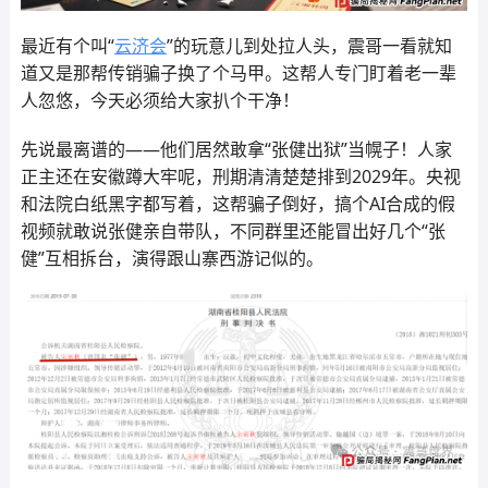
最近有个叫“
云济会
”的玩意儿到处拉人头，震哥一看就知
道又是那帮传销骗子换了个马甲。这帮人专门盯着老一辈
人忽悠，今天必须给大家扒个干净！
先说最离谱的——他们居然敢拿“张健出狱”当幌子！人家
正主还在安徽蹲大牢呢，刑期清清楚楚排到2029年。央视
和法院白纸黑字都写着，这帮骗子倒好，搞个AI合成的假
视频就敢说张健亲自带队，不同群里还能冒出好几个“张
健”互相拆台，演得跟山寨西游记似的。