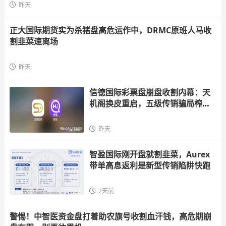
昨天
正大国际期货实为杀猪盘高危运作中，DRMC原班人马收
割韭菜速离场
昨天
信德国际彩票盘崩盘收割内幕：天
机阁换皮重启，五级传销骗局榨干
散户，立即
昨天
智盈国际刚开盘就割韭菜，Aurex
带单高息返利是新型传销陷阱快跑
2天前
警惕！中智医资金盘打着助农旗号收割血汗钱，高危期崩