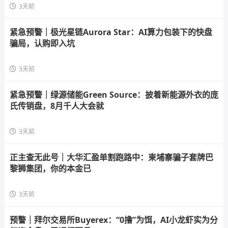
3天前
紧急预警｜极光星链Aurora Star：AI算力包装下的快盘
骗局，认购即入坑
3天前
紧急预警｜绿源储能Green Source：披着新能源外衣的庞
氏传销盘，8月千人大会就
3天前
正主查无此号｜大华汇盈单割跑路中：柬埔寨骗子套牌巴
黎狮集团，你的本金已
3天前
预警｜拜尔交易所Buyerex：“0撸”为饵，AI小龙虾实为分