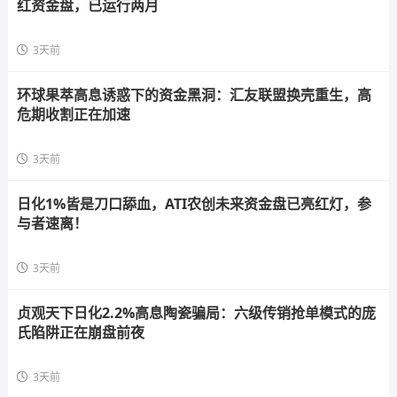
红资金盘，已运行两月
3天前
环球果萃高息诱惑下的资金黑洞：汇友联盟换壳重生，高
危期收割正在加速
3天前
日化1%皆是刀口舔血，ATI农创未来资金盘已亮红灯，参
与者速离！
3天前
贞观天下日化2.2%高息陶瓷骗局：六级传销抢单模式的庞
氏陷阱正在崩盘前夜
3天前