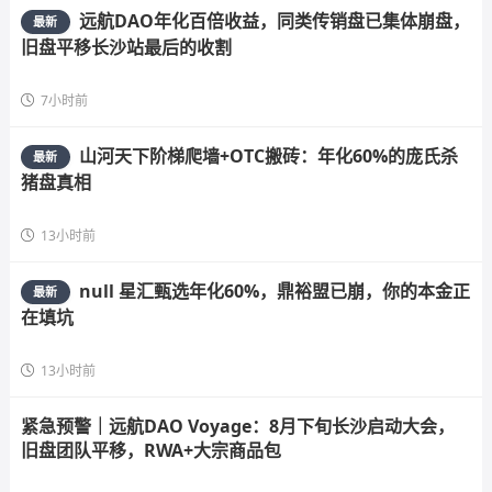
远航DAO年化百倍收益，同类传销盘已集体崩盘，
最新
旧盘平移长沙站最后的收割
7小时前
山河天下阶梯爬墙+OTC搬砖：年化60%的庞氏杀
最新
猪盘真相
13小时前
null 星汇甄选年化60%，鼎裕盟已崩，你的本金正
最新
在填坑
13小时前
紧急预警｜远航DAO Voyage：8月下旬长沙启动大会，
旧盘团队平移，RWA+大宗商品包