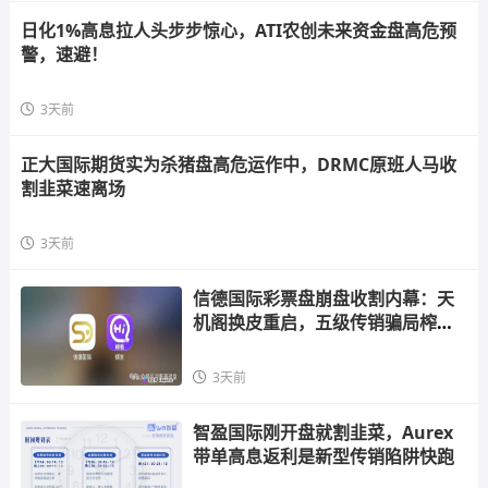
日化1%高息拉人头步步惊心，ATI农创未来资金盘高危预
警，速避！
3天前
正大国际期货实为杀猪盘高危运作中，DRMC原班人马收
割韭菜速离场
3天前
信德国际彩票盘崩盘收割内幕：天
机阁换皮重启，五级传销骗局榨干
散户，立即
3天前
智盈国际刚开盘就割韭菜，Aurex
带单高息返利是新型传销陷阱快跑