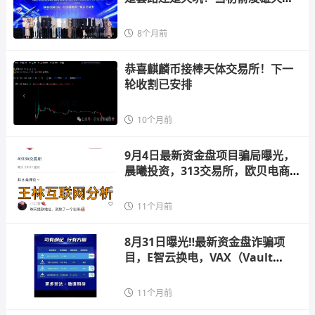
交易所
8个月前
恭喜麒麟币接棒天体交易所！下一
轮收割已安排
10个月前
9月4日最新资金盘项目骗局曝光，
晨曦投资，313交易所，欧贝电商，
5M协
11个月前
8月31日曝光‼️最新资金盘诈骗项
目，E智云换电，VAX（Vault
X），老虎
11个月前