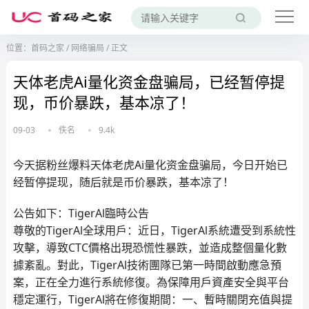
位置：
首码之家
/
网络骗局
/
正文
天体老虎Ai量化资金盘骗局，已经暂停提
现，币价暴跌，基本凉了！
09-03
佚名
9.4k
今天据粉丝爆料天体老虎Ai量化资金盘骗局，今日开始已
经暂停提现，随后就是币价暴跌，基本凉了！
公告如下：TigerAl臨時公告
尊敬的TigerAl全球用戶：近日，TigerAl系統遭受到系統性
攻擊，導致CTC價格出現恐慌性暴跌，並造成整個量化數
據紊亂。對此，TigerAl技術團隊已第一時間啟動應急預
案，正在全力進行系統修復。為保障用戶資產安全與平台
穩定運行，TigerAl將在修復期間：一、暫時關閉充值與提