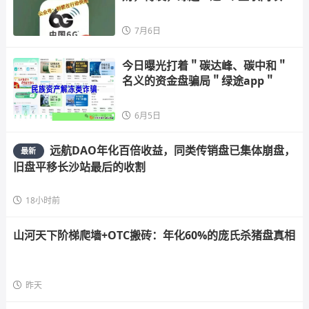
都是骗
7月6日
今日曝光打着＂碳达峰、碳中和＂
名义的资金盘骗局＂绿途app＂
6月5日
远航DAO年化百倍收益，同类传销盘已集体崩盘，
最新
旧盘平移长沙站最后的收割
18小时前
山河天下阶梯爬墙+OTC搬砖：年化60%的庞氏杀猪盘真相
昨天