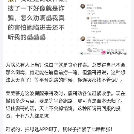
为啥总有人上当？说白了就是贪心作祟。总觉得自己不会
那么倒霉，肯定能在崩盘前捞一笔。但震哥得说，这种想
法太天真了！等平台跑路的时候，你连哭都找不着调儿。
莱芜警方这波提醒来得及时，震哥劝各位赶紧收手。现在
撤顶多少亏点，要是等平台跑路，那可真是血本无归了。
记住震哥的话，天上不会掉馅饼，这种所谓高回报的投
资，十有八九都是坑！
赶紧的，把绿途APP卸了，钱袋子捂紧了比啥都强！