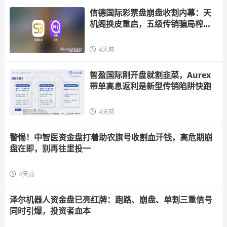
信德国际彩票盘崩盘收割内幕：天
机阁换皮重启，五级传销骗局榨干
散户，立即
4天前
智盈国际刚开盘就割韭菜，Aurex
带单高息返利是新型传销陷阱快跑
4天前
警惕！中智医资金盘打着助农旗号收割血汗钱，高危期崩
盘在即，别再往里投一
4天前
泽尔机器人资金盘已亮红牌：跑路、崩盘、单割三重信号
同时引爆，投资者血本