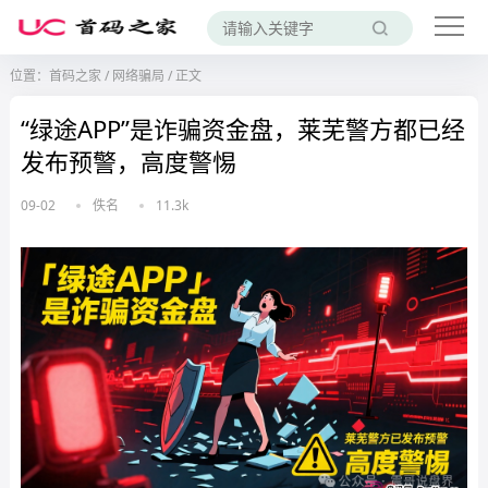
位置：
首码之家
/
网络骗局
/
正文
“绿途APP”是诈骗资金盘，莱芜警方都已经
发布预警，高度警惕
09-02
佚名
11.3k