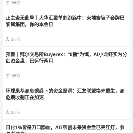
3天前
正主查无此号｜大华汇盈单割跑路中：柬埔寨骗子套牌巴
黎狮集团，你的本金已
3天前
预警｜拜尔交易所Buyerex：“0撸”为饵，AI小龙虾实为分
红资金盘，已运行两月
3天前
环球果萃高息诱惑下的资金黑洞：汇友联盟换壳重生，高
危期收割正在加速
3天前
日化1%皆是刀口舔血，ATI农创未来资金盘已亮红灯，参