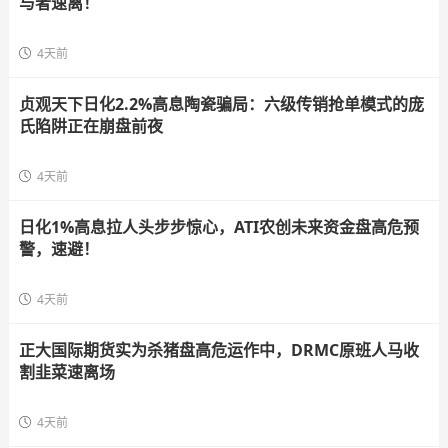
与者速离！
4天前
贞观天下日化2.2%高息陶瓷骗局：六级传销抢单模式的庞
氏陷阱正在崩盘前夜
4天前
日化1%高息拉人头步步惊心，ATI农创未来资金盘高危预
警，速避！
4天前
正大国际期货实为杀猪盘高危运作中，DRMC原班人马收
割韭菜速离场
4天前