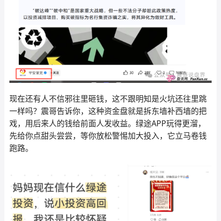
现在还有人不信邪往里砸钱，这不跟明知是火坑还往里跳
一样吗？震哥告诉你，这种资金盘就是拆东墙补西墙的把
戏，用后来人的钱给前面人发收益。绿途APP玩得更溜，
先给你点甜头尝尝，等你放松警惕加大投入，它立马卷钱
跑路。