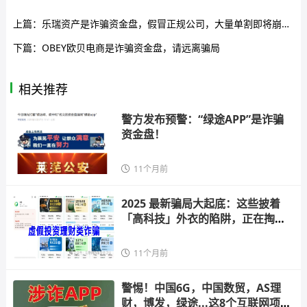
上篇：
乐瑞资产是诈骗资金盘，假冒正规公司，大量单割即将崩盘跑路
下篇：
OBEY欧贝电商是诈骗资金盘，请远离骗局
相关推荐
警方发布预警：“绿途APP”是诈骗
资金盘！
11个月前
2025 最新骗局大起底：这些披着
「高科技」外衣的陷阱，正在掏空
你的钱
11个月前
警惕！中国6G，中国数贸，AS理
财，博发，绿途...这8个互联网项目