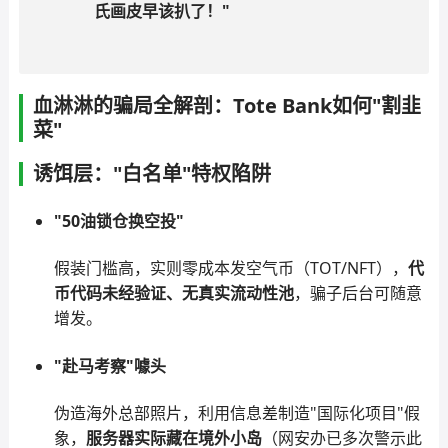
氏画皮早该扒了！"
血淋淋的骗局全解剖：Tote Bank如何"割韭
菜"
诱饵层："白名单"特权陷阱
"50油锁仓换空投"
假装门槛高，实则零成本发空气币（TOT/NFT），
代
币代码未经验证、无真实流动性池
，骗子后台可随意
增发。
"赴马考察"噱头
伪造海外总部照片，利用信息差制造"国际化项目"假
象，
服务器实际藏在境外小岛
（网安办已多次警示此