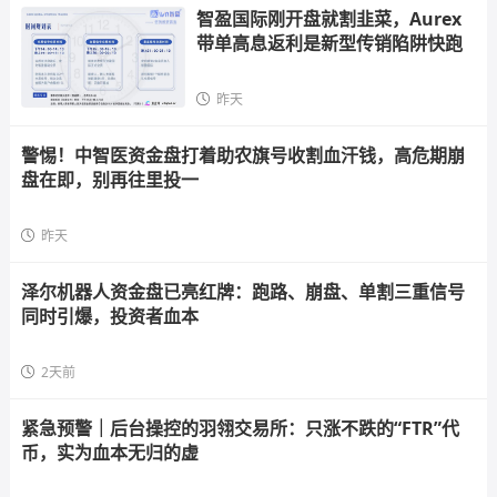
智盈国际刚开盘就割韭菜，Aurex
带单高息返利是新型传销陷阱快跑
昨天
警惕！中智医资金盘打着助农旗号收割血汗钱，高危期崩
盘在即，别再往里投一
昨天
泽尔机器人资金盘已亮红牌：跑路、崩盘、单割三重信号
同时引爆，投资者血本
2天前
紧急预警｜后台操控的羽翎交易所：只涨不跌的“FTR”代
币，实为血本无归的虚