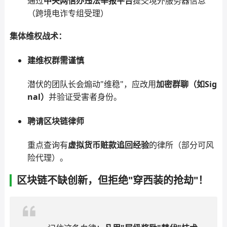
通过
中央网信办违法举报平台
提交境外服务器信息
（跨境电诈专组受理）
集体维权战术：
建维权群需谨慎
潜伏的团队长会煽动"维稳"，应改用
加密群聊（如Sig
nal）
并验证受害者身份。
聘请区块链律师
重点查询有
虚拟货币赃款追回经验
的律所（部分可风
险代理）。
区块链不缺创新，但拒绝"穿西装的抢劫"！