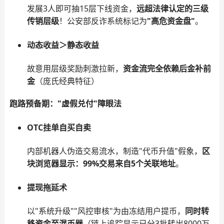
发展3人即可抽15层下线资金，
远超法律认定的三级
传销层级
！公安部反诈系统标记为
"高危资金盘"
。
动态收益＞静态收益
故意用层级奖励刺激拉新，
资金流完全依赖后金补前
金
（庞氏经典特征）
跑路预备期："虚假兑付"障眼法
OTC挂单自买自卖
内部机器人伪造交易流水，制造"代币升值"假象，
区
块浏览器显示：99%交易来自5个关联地址
。
提现拖延术
以"系统升级""风控审核"为由冻结用户提币，
同时转
移资金至混币器
（链上追踪显示已分3批转出8000万