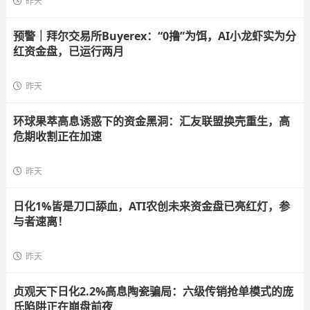
昨天
预警｜拜尔交易所Buyerex：“0撸”为饵，AI小龙虾实为分
红资金盘，已运行两月
昨天
环球果萃高息诱惑下的资金黑洞：汇友联盟换壳重生，高
危期收割正在加速
昨天
日化1%皆是刀口舔血，ATI农创未来资金盘已亮红灯，参
与者速离！
昨天
贞观天下日化2.2%高息陶瓷骗局：六级传销抢单模式的庞
氏陷阱正在崩盘前夜