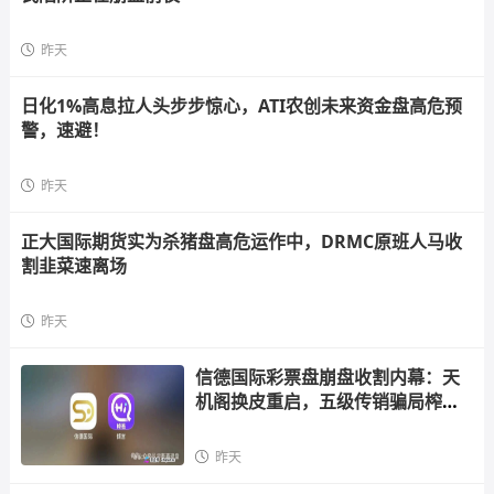
昨天
日化1%高息拉人头步步惊心，ATI农创未来资金盘高危预
警，速避！
昨天
正大国际期货实为杀猪盘高危运作中，DRMC原班人马收
割韭菜速离场
昨天
信德国际彩票盘崩盘收割内幕：天
机阁换皮重启，五级传销骗局榨干
散户，立即
昨天