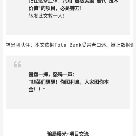
记住这条血律：
凡用"层级奖励"替代"技术
价值"的项目，必是镰刀！
转发此文救一人！
神恩团队注：本文依据Tote Bank受害者口述、链上数据
键盘一摔，怒喝一声：
"韭菜们醒醒！你图利息，人家图你本
金！！"
骗局曝光+项目交流