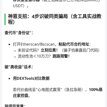
USDT）。
神恩支招：4步识破同类骗局（含工具实战教
程）
查代币"身份证"：
打开Etherscan/Bscscan，
粘贴代币合约地址
：
→ 未验证代码？
立刻拉黑！
（骗子怕暴露后门代码）
→ 流动性池＜10万刀？
跑路预警！
破"高收益"话术：
用DEXTools对比数据
若代价曲线呈"心电图式震荡"（急拉急砸），
100%是
庄家控盘
。
验项目背景：