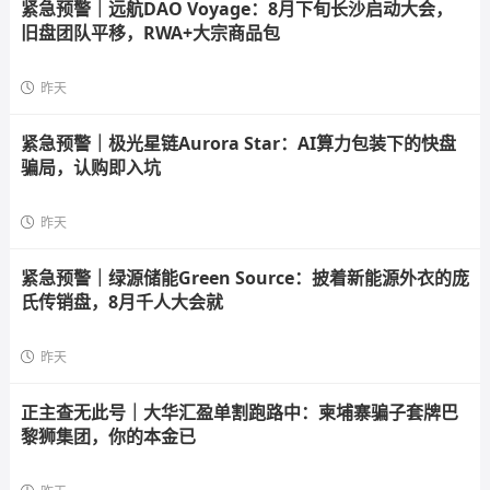
紧急预警｜远航DAO Voyage：8月下旬长沙启动大会，
旧盘团队平移，RWA+大宗商品包
昨天
紧急预警｜极光星链Aurora Star：AI算力包装下的快盘
骗局，认购即入坑
昨天
紧急预警｜绿源储能Green Source：披着新能源外衣的庞
氏传销盘，8月千人大会就
昨天
正主查无此号｜大华汇盈单割跑路中：柬埔寨骗子套牌巴
黎狮集团，你的本金已