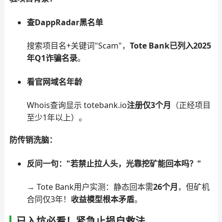
查DappRadar黑名单
搜索项目名+关键词"Scam"，
Tote Bank已列入2025
年Q1诈骗名录
。
看官网域名年龄
Whois查询显示 totebank.io
注册仅3个月
（正经项目
至少1年以上）。
防传销洗脑：
反问一句："若禁止拉人头，光靠挖矿能回本吗？"
→ Tote Bank用户实测：静态回本需
26个月
，但矿机
合同仅3年！
收益模型根本矛盾
。
已入坑必看！紧急止损自救法