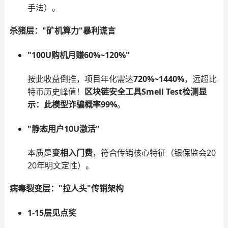
手法）。
杀猪层："矿机算力"暴利谎言
"100U购机月赚60%~120%"
按此收益倒推，项目年化需达
720%~1440%
，远超比
特币历史峰值！
区块链安全工具Smell Test检测显
示：此模型诈骗概率99%
。
"静态用户10U激活"
本质是
变相入门费
，符合传销核心特征（银保监会20
20年明文定性）。
病毒裂变层："拉人头"传销架构
1-15层见点奖