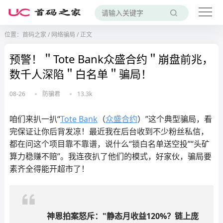
位置：
首码之家
/
网络骗局
/
正文
预警！＂Tote Bank众盛合约＂崩盘前兆，
数千人深陷＂白名单＂骗局！
08-26
防骗君
13.3k
咱们来扒一扒“
Tote Bank
（
众盛合约
）”这个典型骗局，看
完保证让你后背发凉！最近我在后台收到不少粉丝私信，
都在问这个项目靠不靠谱，说什么“锁白名单送空投”“头矿
算力稳赚不赔”。我连夜扒了他们的模式，好家伙，骗局要
素齐全得能开超市了！
神恩拍案怒斥：
"静态月收益120%？链上庞