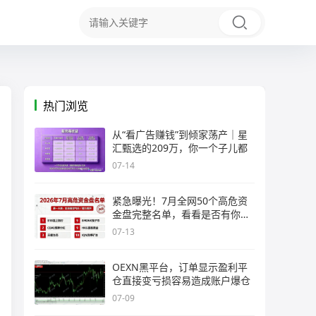
热门浏览
从“看广告赚钱”到倾家荡产｜星
汇甄选的209万，你一个子儿都
07-14
紧急曝光！7月全网50个高危资
金盘完整名单，看看是否有你正
在
07-13
OEXN黑平台，订单显示盈利平
仓直接变亏损容易造成账户爆仓
07-09