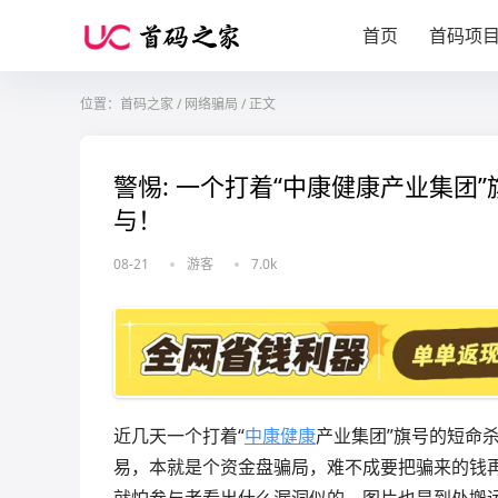
首页
首码项
位置：
首码之家
/
网络骗局
/
正文
警惕: 一个打着“中康健康产业集
与！
08-21
游客
7.0k
近几天一个打着“
中康健康
产业集团”旗号的短命杀
易，本就是个资金盘骗局，难不成要把骗来的钱再
就怕参与者看出什么漏洞似的，图片也是到处搬