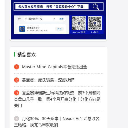
猜您喜欢
Master Mind Capitals平台无法出金
1
鑫鼎盛：庞氏骗局，深度拆解
2
复盘赛博瑞斯生物科技的轨迹｜前3个月和同
3
类盘口几乎一致｜第4个月开始分化｜分化方向是
关门
月化30%、30天返本｜Nexus Ai：瑶总改名
4
王皓临，换完马甲就收割