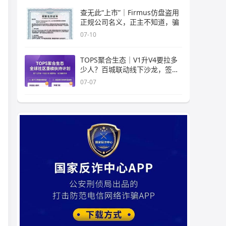
查无此“上市”｜Firmus仿盘盗用
正规公司名义，正主不知道，骗
07-10
TOPS聚合生态｜V1升V4要拉多
少人？百城联动线下沙龙，签的
是业
07-07