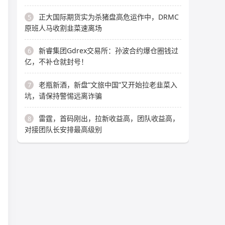
正大国际期货实为杀猪盘高危运作中，DRMC
5
原班人马收割韭菜速离场
新睿集团Gdrex交易所：孙波合约爆仓圈钱过
6
亿，不补仓就封号！
老瓶新酒，新盘“文旅中国”又开始拉老韭菜入
7
坑，请保持警惕远离诈骗
雷霆，首码刚出，拉新收益高，团队收益高，
8
对接团队长安排最高级别