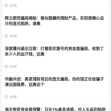
3天前
辉立期货骗局揭秘：看似稳赚的理财产品，实则是精心设
计的庞氏陷阱，速离
4天前
深度曝光盛达互联：打着助农旗号的资金盘骗局，收割了
多少人的血汗钱，远离
4天前
华融共创：高息理财背后的庞氏骗局，你的钱正在给骗子
凑出国路费，远离这个
4天前
海天智医资金盘预警：日化1%高息诱惑，拉人头返利陷阱