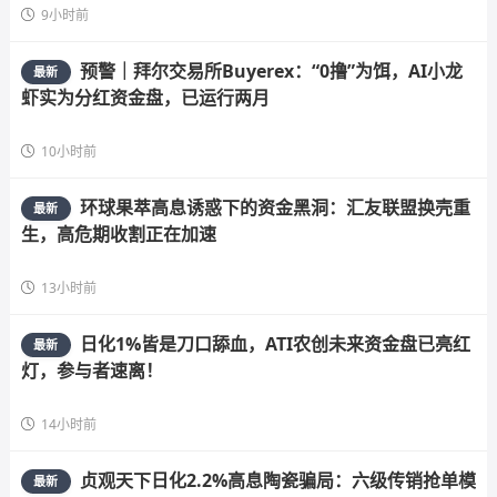
9小时前
预警｜拜尔交易所Buyerex：“0撸”为饵，AI小龙
最新
虾实为分红资金盘，已运行两月
10小时前
环球果萃高息诱惑下的资金黑洞：汇友联盟换壳重
最新
生，高危期收割正在加速
13小时前
日化1%皆是刀口舔血，ATI农创未来资金盘已亮红
最新
灯，参与者速离！
14小时前
贞观天下日化2.2%高息陶瓷骗局：六级传销抢单模
最新