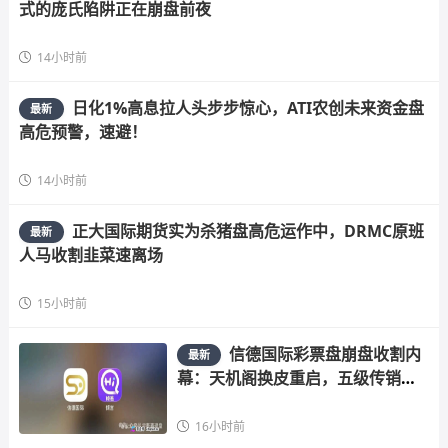
式的庞氏陷阱正在崩盘前夜
14小时前
日化1%高息拉人头步步惊心，ATI农创未来资金盘
最新
高危预警，速避！
14小时前
正大国际期货实为杀猪盘高危运作中，DRMC原班
最新
人马收割韭菜速离场
15小时前
信德国际彩票盘崩盘收割内
最新
幕：天机阁换皮重启，五级传销骗
局榨干散户，立即
16小时前