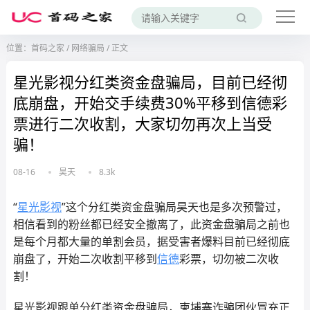
位置：
首码之家
/
网络骗局
/
正文
星光影视分红类资金盘骗局，目前已经彻
底崩盘，开始交手续费30%平移到信德彩
票进行二次收割，大家切勿再次上当受
骗！
08-16
昊天
8.3k
“
星光影视
”这个分红类资金盘骗局昊天也是多次预警过，
相信看到的粉丝都已经安全撤离了，此资金盘骗局之前也
是每个月都大量的单割会员，据受害者爆料目前已经彻底
崩盘了，开始二次收割平移到
信德
彩票，切勿被二次收
割！
星光影视跟单分红类资金盘骗局，柬埔寨诈骗团伙冒充正