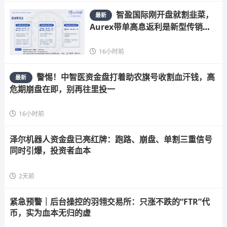
智盈国际刚开盘就割韭菜，
最新
Aurex带单高息返利是新型传销陷
阱快跑
16小时前
警惕！中智医资金盘打着助农旗号收割血汗钱，高
最新
危期崩盘在即，别再往里投一
16小时前
泽尔机器人资金盘已亮红牌：跑路、崩盘、单割三重信号
同时引爆，投资者血本
2天前
紧急预警｜后台操控的羽翎交易所：只涨不跌的“FTR”代
币，实为血本无归的虚