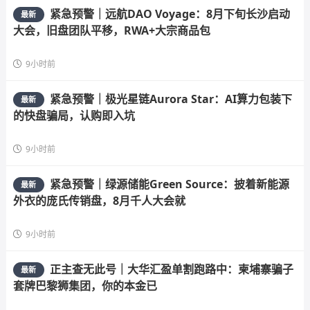
紧急预警｜远航DAO Voyage：8月下旬长沙启动
最新
大会，旧盘团队平移，RWA+大宗商品包
9小时前
紧急预警｜极光星链Aurora Star：AI算力包装下
最新
的快盘骗局，认购即入坑
9小时前
紧急预警｜绿源储能Green Source：披着新能源
最新
外衣的庞氏传销盘，8月千人大会就
9小时前
正主查无此号｜大华汇盈单割跑路中：柬埔寨骗子
最新
套牌巴黎狮集团，你的本金已