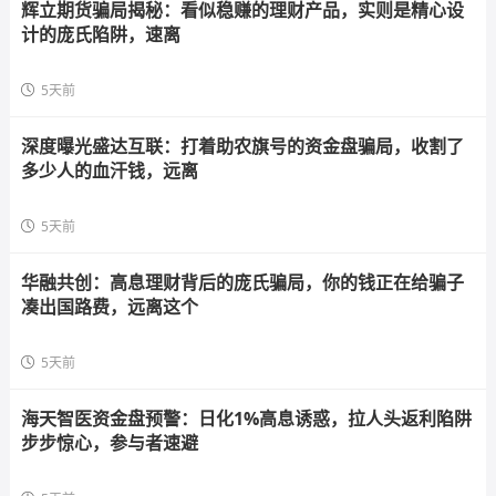
辉立期货骗局揭秘：看似稳赚的理财产品，实则是精心设
计的庞氏陷阱，速离
5天前
深度曝光盛达互联：打着助农旗号的资金盘骗局，收割了
多少人的血汗钱，远离
5天前
华融共创：高息理财背后的庞氏骗局，你的钱正在给骗子
凑出国路费，远离这个
5天前
海天智医资金盘预警：日化1%高息诱惑，拉人头返利陷阱
步步惊心，参与者速避