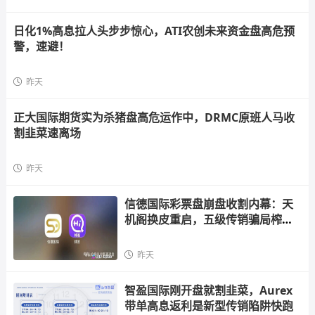
日化1%高息拉人头步步惊心，ATI农创未来资金盘高危预
警，速避！
昨天
正大国际期货实为杀猪盘高危运作中，DRMC原班人马收
割韭菜速离场
昨天
信德国际彩票盘崩盘收割内幕：天
机阁换皮重启，五级传销骗局榨干
散户，立即
昨天
智盈国际刚开盘就割韭菜，Aurex
带单高息返利是新型传销陷阱快跑