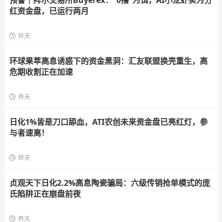
预警｜拜尔交易所Buyerex：“0撸”为饵，AI小龙虾实为分
红资金盘，已运行两月
昨天
环球果萃高息诱惑下的资金黑洞：汇友联盟换壳重生，高
危期收割正在加速
昨天
日化1%皆是刀口舔血，ATI农创未来资金盘已亮红灯，参
与者速离！
昨天
贞观天下日化2.2%高息陶瓷骗局：六级传销抢单模式的庞
氏陷阱正在崩盘前夜
昨天