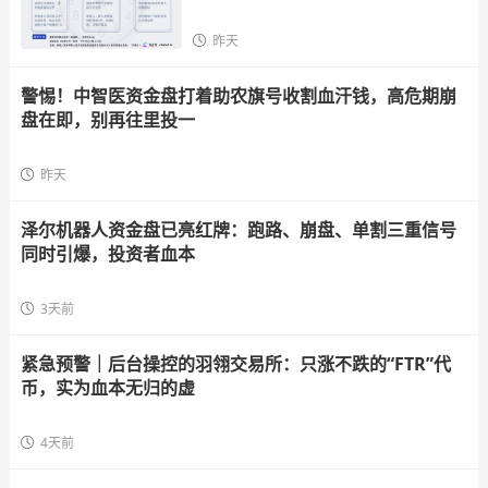
昨天
警惕！中智医资金盘打着助农旗号收割血汗钱，高危期崩
盘在即，别再往里投一
昨天
泽尔机器人资金盘已亮红牌：跑路、崩盘、单割三重信号
同时引爆，投资者血本
3天前
紧急预警｜后台操控的羽翎交易所：只涨不跌的“FTR”代
币，实为血本无归的虚
4天前