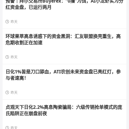
预警｜拜尔交易所Buyerex：“0撸”为饵，AI小龙虾实为分
红资金盘，已运行两月
昨天
环球果萃高息诱惑下的资金黑洞：汇友联盟换壳重生，高
危期收割正在加速
昨天
日化1%皆是刀口舔血，ATI农创未来资金盘已亮红灯，参
与者速离！
昨天
贞观天下日化2.2%高息陶瓷骗局：六级传销抢单模式的庞
氏陷阱正在崩盘前夜
昨天