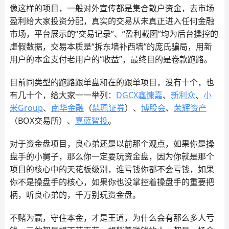
像这样的项目，一般对外宣传都是集合散户资金，去市场
盈利给大家投资分配，真实的交易从未真正进入任何金融
市场，平台展示的“交易记录”、“盈利截图”均为后台操控的
虚假数据，交易本质是“拆东墙补西墙”的庞氏骗局，用新
用户的本金支付老用户的“收益”，最终目的是卷款跑路。
目前同类型的跑路跟单盘和在的跟单项目，没有十个，也
有几十个，给大家一一举列：
DGCX鑫慷嘉
、
新利众
、
小
米Group
、
南华金融
（
鼎珮证券
）、
博股会
、
荣辉资产
（BOX交易所）、
嘉蓝智投
。
对于资金盘项目，良心弟还是以前那个观点，如果你是操
盘手的小舅子，那么你一定要玩资金盘，因为你就是那个
项目的核心中的天花板级别，谁亏钱你都不会亏钱，如果
你不是操盘手的核心，如果你也没掌控着操盘手的重要把
柄，听良心弟的，千万别玩资金盘。
不赌为赢，守住本金，才是王道，为什么会有那么多人亏