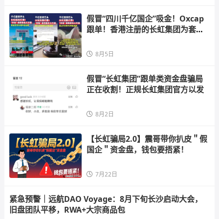
假冒“四川千亿国企”吸金！Oxcap
跟单！香港注册的长虹集团为套牌
资金
8月5日
假冒“长虹集团”跟单类资金盘骗局
正在收割！正规长虹集团官方以发
8月2日
【长虹骗局2.0】震哥带你扒皮＂假
国企＂资金盘，钱包要捂紧！
7月22日
紧急预警｜远航DAO Voyage：8月下旬长沙启动大会，
旧盘团队平移，RWA+大宗商品包