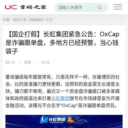
位置：
首码之家
/
网络骗局
/
正文
【国企打假】长虹集团紧急公告：OxCap
是诈骗跟单盘，多地方已经预警，当心钱
袋子
08-12
佚名
13.1k
要说骗局每年都是常有，只是花样不一样，存量博弈的社
会，比的是谁镰刀更快更狠，没想到的是韭菜生长速度太
快，镰刀都不够用，最近又一个资金盘诈骗盘口被多家媒
体和政府报道出来打着
长虹集团
旗号在市场肆意妄为开展
金融活动，该曝光平台名字“OxCap”是诈骗跟单盘项目。