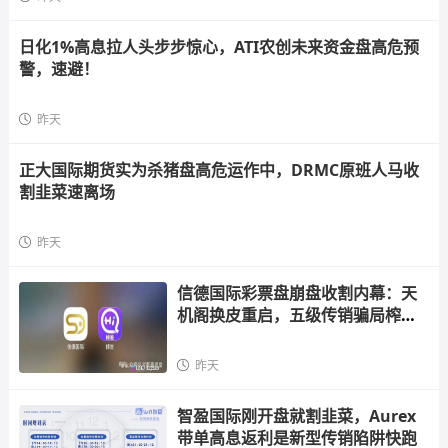
日化1%高息拉人头步步惊心，ATI农创未来资金盘高危预
警，速避！
昨天
正大国际期货实为杀猪盘高危运作中，DRMC原班人马收
割韭菜速离场
昨天
信德国际彩票盘崩盘收割内幕：天
机阁换皮重启，五级传销骗局榨干
散户，立即
昨天
智盈国际刚开盘就割韭菜，Aurex
带单高息返利是新型传销陷阱快跑