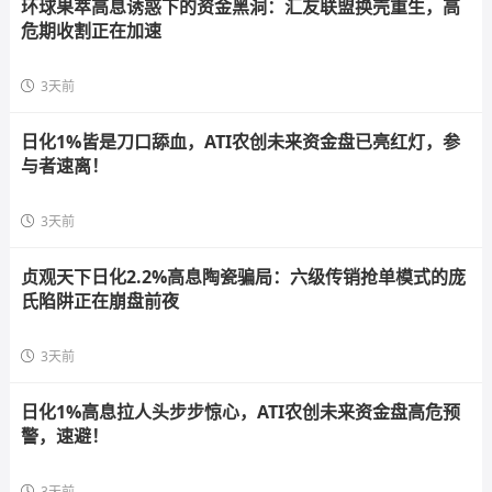
环球果萃高息诱惑下的资金黑洞：汇友联盟换壳重生，高
危期收割正在加速
3天前
日化1%皆是刀口舔血，ATI农创未来资金盘已亮红灯，参
与者速离！
3天前
贞观天下日化2.2%高息陶瓷骗局：六级传销抢单模式的庞
氏陷阱正在崩盘前夜
3天前
日化1%高息拉人头步步惊心，ATI农创未来资金盘高危预
警，速避！
3天前