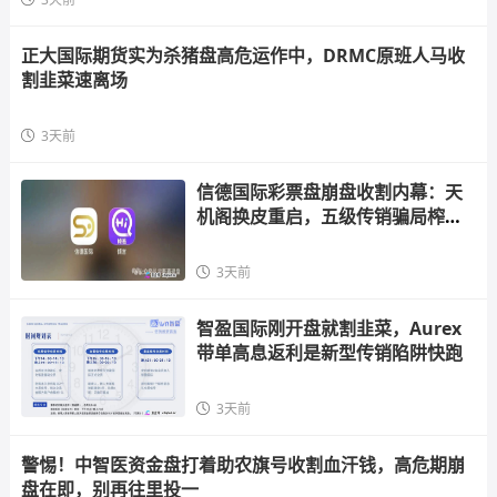
正大国际期货实为杀猪盘高危运作中，DRMC原班人马收
割韭菜速离场
3天前
信德国际彩票盘崩盘收割内幕：天
机阁换皮重启，五级传销骗局榨干
散户，立即
3天前
智盈国际刚开盘就割韭菜，Aurex
带单高息返利是新型传销陷阱快跑
3天前
警惕！中智医资金盘打着助农旗号收割血汗钱，高危期崩
盘在即，别再往里投一