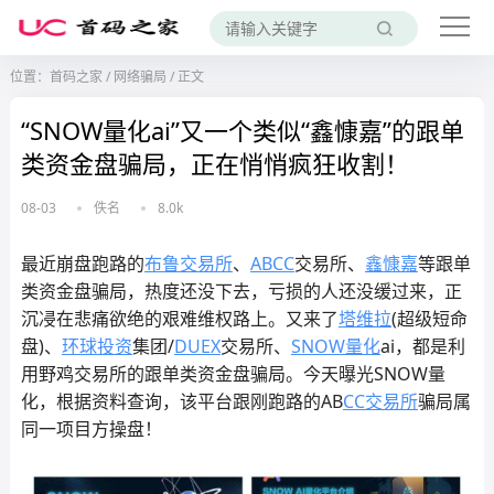
位置：
首码之家
/
网络骗局
/
正文
“SNOW量化ai”又一个类似“鑫慷嘉”的跟单
类资金盘骗局，正在悄悄疯狂收割！
08-03
佚名
8.0k
最近崩盘跑路的
布鲁交易所
、
ABCC
交易所、
鑫慷嘉
等跟单
类资金盘骗局，热度还没下去，亏损的人还没缓过来，正
沉㓎在悲痛欲绝的艰难维权路上。又来了
塔维拉
(超级短命
盘)、
环球投资
集团/
DUEX
交易所、
SNOW量化
ai，都是利
用野鸡交易所的跟单类资金盘骗局。今天曝光SNOW量
化，根据资料查询，该平台跟刚跑路的AB
CC交易所
骗局属
同一项目方操盘！