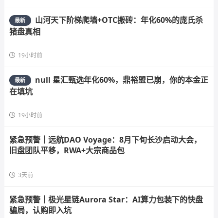
山河天下阶梯爬墙+OTC搬砖：年化60%的庞氏杀
最新
猪盘真相
19小时前
null 星汇甄选年化60%，鼎裕盟已崩，你的本金正
最新
在填坑
19小时前
紧急预警｜远航DAO Voyage：8月下旬长沙启动大会，
旧盘团队平移，RWA+大宗商品包
3天前
紧急预警｜极光星链Aurora Star：AI算力包装下的快盘
骗局，认购即入坑