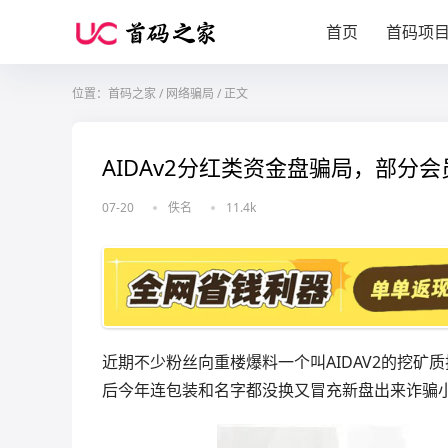
首页
首码项
位置：
首码之家
/
网络骗局
/
正文
AIDAv2分红类资金盘骗局，部
07-20
佚名
11.4k
近期不少粉丝向重楼爆料一个叫AIDAV2的挖
后今年连包装和名字都没换又冒充新盘出来诈骗