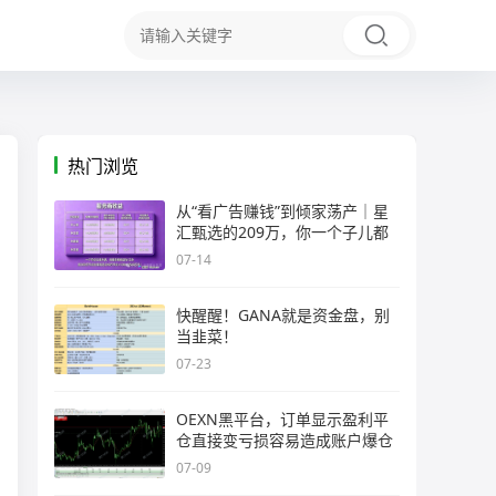
热门浏览
从“看广告赚钱”到倾家荡产｜星
汇甄选的209万，你一个子儿都
07-14
快醒醒！GANA就是资金盘，别
当韭菜！
07-23
OEXN黑平台，订单显示盈利平
仓直接变亏损容易造成账户爆仓
07-09