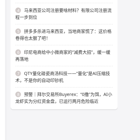
马来西亚公司注册要啥材料？有限公司注册流
4
程一步到位
拼多多杀进马来西亚，当地商家慌了：这价格
5
卷得也太狠了吧！
印尼电商给中小微商家的“减费大招”，缓一缓
6
再落地
QTY量化碰瓷商汤科技——“量化”是AI压缩技
7
术，不是你的自动印钞机
预警｜拜尔交易所Buyerex：“0撸”为饵，AI小
8
龙虾实为分红资金盘，已运行两月危险临近