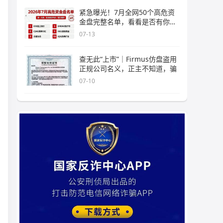
紧急曝光！7月全网50个高危资
金盘完整名单，看看是否有你正
在
07-13
查无此“上市”｜Firmus仿盘盗用
正规公司名义，正主不知道，骗
07-10