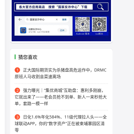
猜您喜欢
正大国际期货实为杀猪盘高危运作中，DRMC
1
原班人马收割韭菜速离场
强力曝光｜“集优商城”互助盘：惠利多刚崩，
2
它就出来了——老会员抢不到单、新人一来秒抢大
单，套路一模一样
日化1.6%年化584%、11级代理拉人头——全
3
球联动APP，你的“数字资产”正在被柬埔寨园区清
零