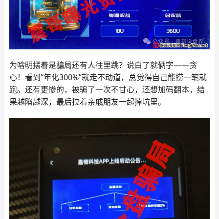
为啥明摆着是骗局还有人往里跳？说白了就俩字——贪
心！看到“年化300%”就走不动道，总觉得自己能捞一笔就
跑。还有更惨的，被骗了一次不甘心，还想加码翻本，结
果越陷越深，最后拉着亲戚朋友一起掉坑里。