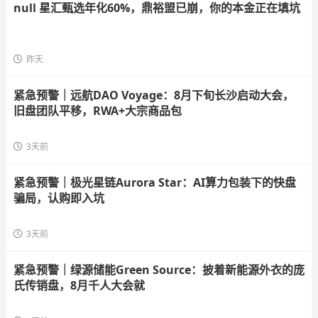
null 星汇甄选年化60%，鼎裕盟已崩，你的本金正在填坑
昨天
紧急预警｜远航DAO Voyage：8月下旬长沙启动大会，
旧盘团队平移，RWA+大宗商品包
3天前
紧急预警｜极光星链Aurora Star：AI算力包装下的快盘
骗局，认购即入坑
3天前
紧急预警｜绿源储能Green Source：披着新能源外衣的庞
氏传销盘，8月千人大会就