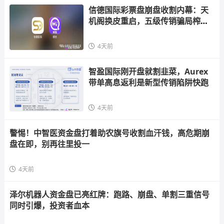
信德国际彩票盘崩盘收割内幕：天
机阁换皮重启，五级传销骗局榨干
散户，立即
4天前
智盈国际刚开盘就割韭菜，Aurex
带单高息返利是新型传销陷阱快跑
4天前
警惕！中智医资金盘打着助农旗号收割血汗钱，高危期崩
盘在即，别再往里投一
4天前
泽尔机器人资金盘已亮红牌：跑路、崩盘、单割三重信号
同时引爆，投资者血本