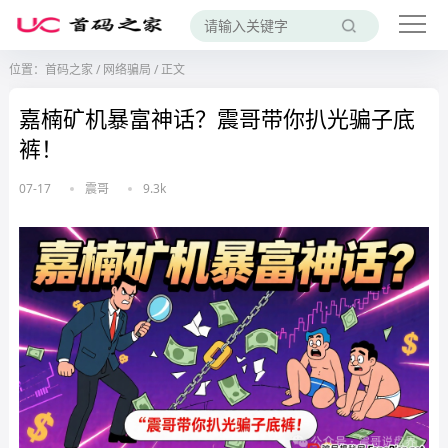
位置：
首码之家
/
网络骗局
/
正文
嘉楠矿机暴富神话？震哥带你扒光骗子底
裤！
07-17
震哥
9.3k