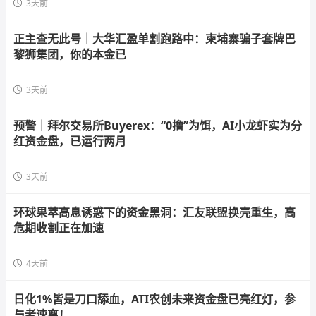
3天前
正主查无此号｜大华汇盈单割跑路中：柬埔寨骗子套牌巴
黎狮集团，你的本金已
3天前
预警｜拜尔交易所Buyerex：“0撸”为饵，AI小龙虾实为分
红资金盘，已运行两月
3天前
环球果萃高息诱惑下的资金黑洞：汇友联盟换壳重生，高
危期收割正在加速
4天前
日化1%皆是刀口舔血，ATI农创未来资金盘已亮红灯，参
与者速离！