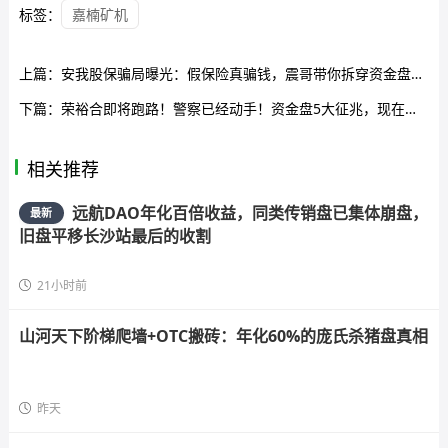
标签：
嘉楠矿机
上篇：
安我股保骗局曝光：假保险真骗钱，震哥带你拆穿资金盘套路
下篇：
荣裕合即将跑路！警察已经动手！资金盘5大征兆，现在跑还来得及！
相关推荐
远航DAO年化百倍收益，同类传销盘已集体崩盘，
最新
旧盘平移长沙站最后的收割
21小时前
山河天下阶梯爬墙+OTC搬砖：年化60%的庞氏杀猪盘真相
昨天