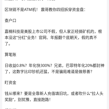
区块链不是ATM机！ 震哥教你四招拆穿资金盘：
查户口
嘉楠科技是美股上市公司不假，但人家正经搞矿机的，根
本没这“分红”业务！官网、年报翻个底朝天，假的真不
了。
算笔账
日收益0.8%？年化快300%？兄弟，巴菲特年化20%都封神
了，这数字比印钞机还猛，不是骗局难道是做慈善？
盯资金
钱从哪来？要是全靠新人充值填旧坑，或者吹什么“拉人头
奖励”，别犹豫，直接跑路！