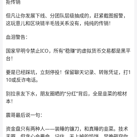
拒传销
但凡让你发展下线、分团队层级抽成的，赶紧截图报警，
这玩意儿和区块链半毛钱关系没有，纯纯的传销！
血泪警告：
国家早明令禁止ICO，所有“稳赚”的虚拟货币交易都是黑平
台！
要是已经踩坑，立刻停投！保留聊天记录、转账凭证，打1
10或反诈电话。
别拉亲友下水，朋友圈晒的“分红”背后，全是韭菜的棺材
本！
震哥最后说一句：
资金盘只有两种人——装睡的镰刀，和真睡的韭菜。技术
无罪，但贪心会要命，记住，天上掉的馅饼，早晚砸穿你