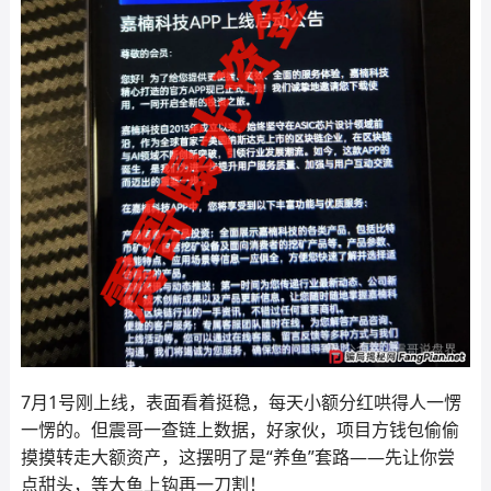
7月1号刚上线，表面看着挺稳，每天小额分红哄得人一愣
一愣的。但震哥一查链上数据，好家伙，项目方钱包偷偷
摸摸转走大额资产，这摆明了是“养鱼”套路——先让你尝
点甜头，等大鱼上钩再一刀割！