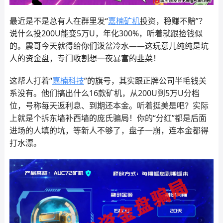
最近是不是总有人在群里发“
嘉楠矿机
投资，稳赚不赔”？
说什么投200U能变5万U，年化300%，听着就跟捡钱似
的。震哥今天就得给你们泼盆冷水——这玩意儿纯纯是坑
人的资金盘，专门收割想一夜暴富的韭菜！
这帮人打着“
嘉楠科技
”的旗号，其实跟正牌公司半毛钱关
系没有。他们搞出什么16款矿机，从200U到5万U分档
位，号称每天返利息、到期还本金。听着挺美是吧？实际
上就是个拆东墙补西墙的庞氏骗局！你的“分红”都是后面
进场的人填的坑，等新人不够了，盘子一崩，连本金都得
打水漂。