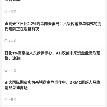
4天前
贞观天下日化2.2%高息陶瓷骗局：六级传销抢单模式的庞
氏陷阱正在崩盘前夜
4天前
日化1%高息拉人头步步惊心，ATI农创未来资金盘高危预
警，速避！
4天前
正大国际期货实为杀猪盘高危运作中，DRMC原班人马收
割韭菜速离场
4天前