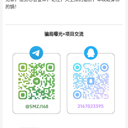
的锅！
骗局曝光+项目交流